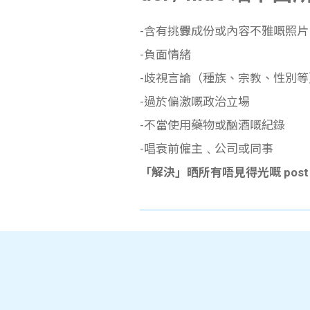
-含有挑釁成份或內容不雅嘅照
-負面情緒
-歧視言論（種族、宗教、性別等
-過於偏激嘅政治立場
-不當使用藥物或酗酒
嘅
紀錄
-唱衰前僱主﹑公司或同事
「解決」晒所有唔見得光嘅 post