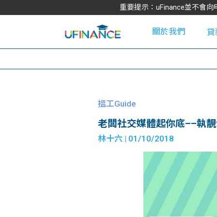
重要提示：uFinance並
關於我們
貸
學
搵工Guide
老闆社交媒體起你底––執靚fa
大
林十六
| 01/10/2018
貸
網
款