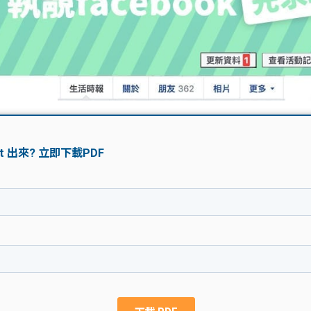
學生貸款
貸款計數
101
機