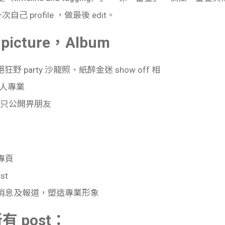
自己 profile ，做最後 edit。
picture，Album
絕狂野 party 沙龍照、紙醉金迷 show off 相
人專業
或只
公開畀朋友
專頁
st
關嘅消息及報道，塑造專業形象
所有 post：