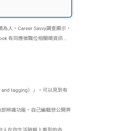
為人。Career Savvy調查顯示，
book 有同應徵職位相關嘅資訊﹑
 and tagging）」。可以見到有
臉部辨識功能。自己編輯想公開畀
審查其他人在你生活時報上看到的內