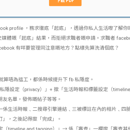
book profile ，務求徹底「起底」，透過你私人生活嚟了解你嘅
因為社交媒體嘅「起底」結果，而拒絕求職者嘅申請。求職者 face
cebook 有咩要管理同注意嘅地方？點樣先算洗清個底？
就算唔為搵工，都係時候提升下 fb 私隱度。
「私隱設定（privacy）」+ 撳「生活時報和標籤設定（timeline
朋友名單，發佈嘅帖子等等。
，一係生活時報﹑二搜尋引擎連結﹑三被標註在內的相片﹑四
訂」，之後記得撳「完成」。
timeline and tagging）」→ 係「審查」一欄撳「