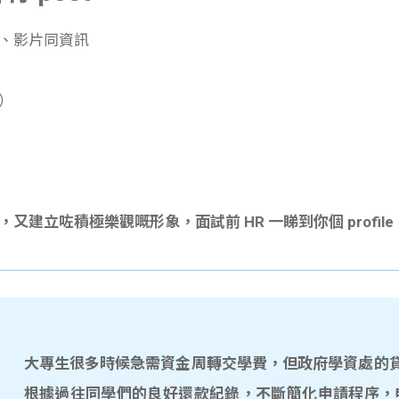
片、影片同資訊
）
，又建立咗積極樂觀嘅形象，面試前 HR 一睇到你個 profi
大專生很多時候急需資金周轉交學費，但政府學資處的貸款
根據過往同學們的良好還款紀錄，不斷簡化申請程序，