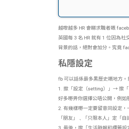
越嚟越多 HR 會睇求職者嘅 face
英國每 3 名 HR 就有 1 位
背景的話，絕對會加分。究竟 fa
私隱設定
fb 可以話係最多黑歷史嘅地方。
1. 撳「設定（setting）」→ 撳
好多嘢畀你選擇公唔公開，例如
2. 有幾樣嘢一定要留意同設定
「朋友」﹑「只限本人」定「自
3. 最後，
撳「生活時報和標籤設定（