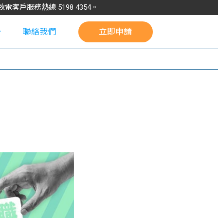
請致電客戶服務熱線
5198
4354
。
聯絡我們
立即申請
校