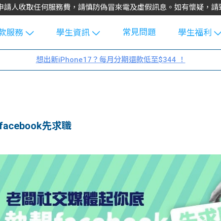
不會向申請人收取任何服務費，請慎防偽冒來電及虛假訊息。如有懷疑，
常見問題
款服務
學生資訊
學生福利
生貸款
Blog
uFinance 
想出新iPhone17？每月分期還款低至$344 ！
貸款計算
大專生筍
園贊助
機
工推介
學生故事
搵工
分享
Guide
cebook先求職
Exchang
學生學費
e Guide
款
校園
貸款計數
Guide
機
理財
上私人貸
Guide