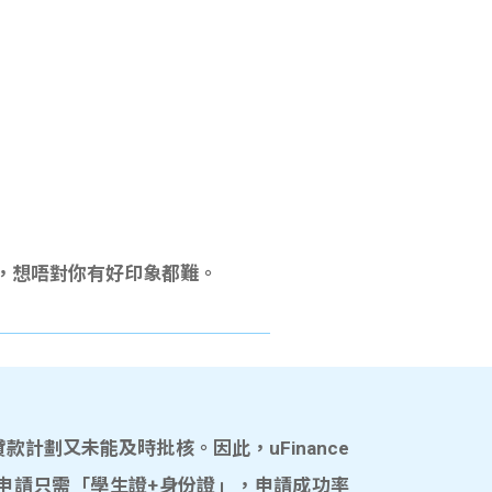
le，想唔對你有好印象都難。
計劃又未能及時批核。因此，uFinance
申請只需「學生證+身份證」，申請成功率