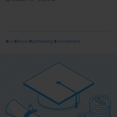
#
cv
#
excel
#
jobhunting
#
recruitment