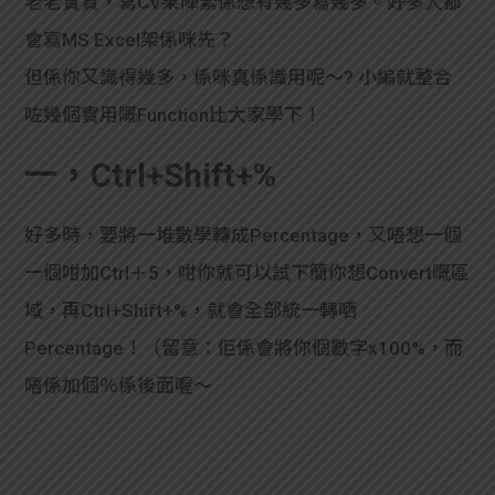
老老實實，寫CV果陣緊係想有幾多寫幾多。好多人都
貸款
ge
會寫MS Excel架係咪先？

計數
Gui
但係你又識得幾多，係咪真係識用呢～? 小編就整合
咗幾個實用嘅Function比大家學下！
機
de
一，Ctrl+Shift+%
網上
校園
私人
Gui
好多時，要將一堆數學轉成Percentage，又唔想一個
一個咁加Ctrl＋5，咁你就可以試下簡你想Convert嘅區
貸款
de
域，再Ctrl+Shift+%，就會全部統一轉哂
貸款
理財
Percentage！（留意：佢係會將你個數字x100%，而
唔係加個％係後面喔～
計數
Gui
機
de