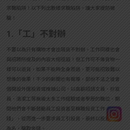
求職陷阱！以下列出數樣求職陷阱，讓大家提防被
騙！
1.「工」不對辦
不要以為只有購物才會出現貨不對辦，工作同樣也會
與招聘所提及的內容大相徑庭！但工作可不像貨物一
樣可以退貨，如果不能夠全身而退，更可能招致難以
想像的後果！不少的新聞也有報導，部份不法之徒會
借開設外匯投資或推銷公司，以高薪招請文員、抄寫
員、清潔工等無需太多工作經驗或者學歷的職位。期
間他們會不斷鼓勵員工投資甚至轉職投資工作「搵快
錢」，從而進一步要求員工引投資，最終以投資失敗
為名，騙取金錢。