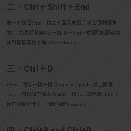
學生
二，Ctrl＋Shift＋End
貸款
成一千幾個Data，拉去下面又成日手殘去個中間停
左?。如果簡單禁Ctrl＋Shift＋End，咁選取範圍就會
101
去到最最最右下角～WooHooooo
三，Ctrl＋D
Wow，唔想一個一個咁copy and paste 最上面嘅
Data，可以試下簡左想有第一個Data嘅格再Ctrl＋D，
仲可以配合埋上一個教你嘅Shortcut！
四，Ctrl+9 and Ctrl+0