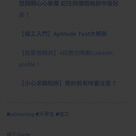
想開開心心畢業 記住四個租袍前中後貼
示！
【搵工入門】Aptitude Test大解剖
【我要做精英】4招教你執靚LinkedIn
profile！
【小心求職陷阱】簽約前有咩要注意？
#
jobhunting
#
大學生
#
搵工
搵工Guide