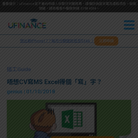
重要提示：uFinance並不會向申請人收取任何服務費，請慎防偽冒來電及虛假訊息。如有
懷疑，請致電客戶服務熱線
5198
4354
。
聯絡我
關於
們
想出新iPhone17？每月分期還款低至$344 ！
立即申請
＋
我們
852
貸款
5198
搵工Guide
4354
服務
唔想CV寫MS Excel得個「寫」字？
genius
| 01/10/2018
學生
學生
貸款
資訊
Blog
常見
貸款