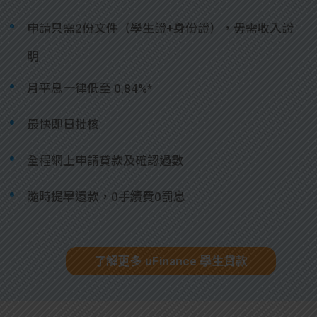
申請只需2份文件（學生證+身份證），毋需收入證
明
月平息一律低至 0.84%*
最快即日批核
全程網上申請貸款及確認過數
隨時提早還款，0手續費0罰息
了解更多 uFinance 學生貸款