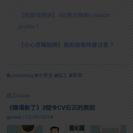
【我要做精英】4招教你執靚LinkedIn
profile！
【小心求職陷阱】簽約前有咩要注意？
#
jobhunting
#
大學生
#
搵工
#
畢業
搵工Guide
《職場新丁》3個令CV石沉的原因
genius
| 13/09/2018