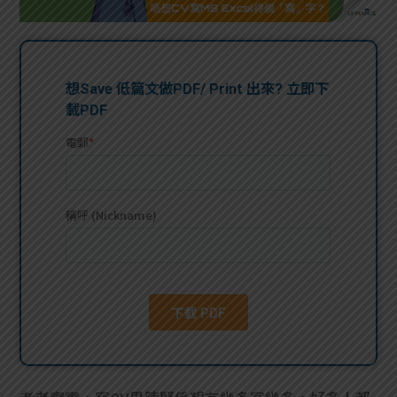
問題
計算
大專
機
學生
生筍
學生
福利
工推
故事
uFina
介
聯絡
分享
nce
搵工
我們
大學
校園
Gui
生學
贊助
de
費貸
Exc
款
han