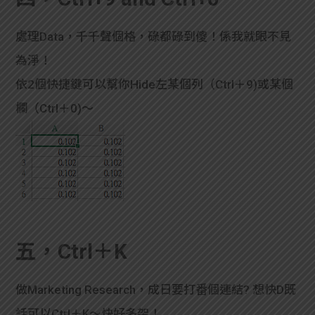
處理Data，千千聲個格，碌都碌到傻！係我就眼不見
為淨！
依2個快捷鍵可以幫你Hide左某個列（Ctrl＋9)或某個
欄（Ctrl＋0)～
五，Ctrl＋K
做Marketing Research，成日要打番個連結? 想快D既
話可以Ctrl＋K～快好多架！