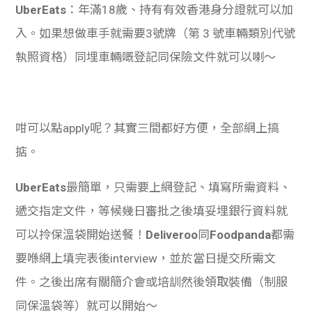
UberEats
：年滿18歲、持有有效香港身分證就可以加
入。如果想做車手就需要3號牌（第 3 號車輛類別代號
執照資格）同埋車輛嘅登記同保險文件就可以喇～
咁可以點apply呢？其實三間都好方便，全部網上搞
掂。
UberEats
最簡單，只需要上網登記、填寫所需資料、
遞交指定文件，等候幾日審批之後填妥埋銀行資料就
可以拎保溫袋開始送餐！
Deliveroo
同
Foodpanda
都需
要喺網上填完表後interview，並於當日提交所需文
件。之後出席有關簡介會或培訓然後領取裝備（制服
同保溫袋等）就可以開始～