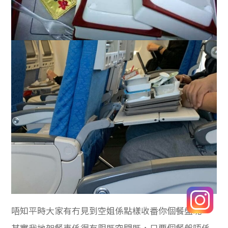
唔知平時大家有冇見到空姐係點樣收番你個餐盤呢，