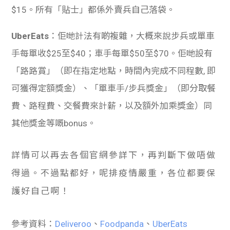
$15。所有「貼士」都係外賣兵自己落袋。
UberEats
：佢哋計法有啲複雜，大概來說步兵或單車
手每單收$25至$40；車手每單$50至$70。佢哋設有
「路路賞」（即在指定地點，時間內完成不同程數, 即
可獲得定額獎金）、「單車手/步兵獎金」（即分取餐
費、路程費、交餐費來計薪，以及額外加乘獎金）同
其他獎金等嘅bonus。
詳情可以再去各個官網參詳下，再判斷下做唔做
得過。不過點都好，呢排疫情嚴重，各位都要保
護好自己啊！
參考資料：
Deliveroo
、
Foodpanda
、
UberEats