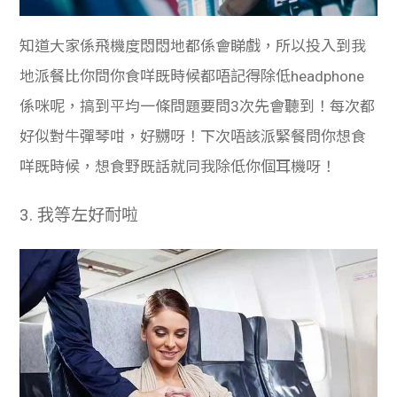
知道大家係飛機度悶悶地都係會睇戲，所以投入到我
地派餐比你問你食咩既時候都唔記得除低headphone
係咪呢，搞到平均一條問題要問3次先會聽到！每次都
好似對牛彈琴咁，好嬲呀！下次唔該派緊餐問你想食
咩既時候，想食野既話就同我除低你個耳機呀！
3.
我等左好耐啦