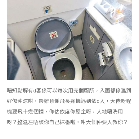
唔知點解有d客係可以每次用完個廁所，入面都係濕到
好似沖涼咁，最難頂係飛長途機遇到依d人，大佬呀程
機要飛十幾個鐘，你估依度你屋企呀，人地唔洗用
呀？整濕左唔該你自己抹番啦，咁大個仲要人教你？