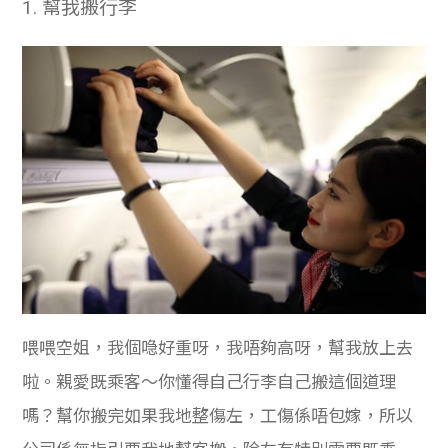
1.
幫我搬行李
喂喂空姐，我個喼好重呀，我唔夠高呀，幫我放上去
啦。親愛既乘客～你懂得自己行李自己搬這個道理
嗎？幫你搬完如果我地整傷左，工傷係唔包嫁，所以