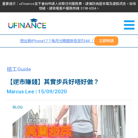
重要提示：uFinance並不會向申請人收取任何服務費，請慎防偽冒來電及虛假訊息。如有
懷疑，請致電客戶服務熱線
5198
4354
。
聯絡我
關於
們
想出新iPhone17？每月分期還款低至$344 ！
立即申請
＋
我們
852
貸款
5198
搵工Guide
4354
服務
【逆市賺錢】其實步兵好唔好做？
Marcus Lee
| 15/09/2020
學生
學生
貸款
資訊
Blog
常見
貸款