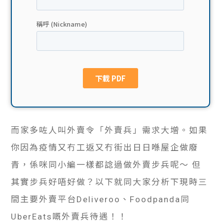
貸款
ge
計數
Gui
機
de
網上
校園
私人
Gui
貸款
de
而家多咗人叫外賣令「外賣兵」需求大增。如果
你因為疫情又冇工返又冇街出日日喺屋企做廢
貸款
理財
青，係咪同小編一樣都諗過做外賣步兵呢～ 但
計數
Gui
其實步兵好唔好做？以下就同大家分析下現時三
間主要外賣平台Deliveroo、Foodpanda同
機
de
UberEats嘅外賣兵待遇！！