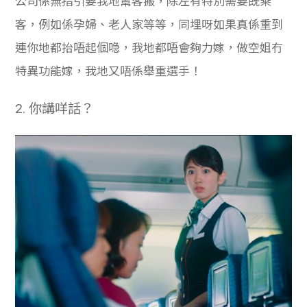
公司係無指引要我地幫客搬，除左有特別需要既乘
客，例如係孕婦、老人家等等，同埋呀如果真係重到
連你地都抬唔起個喼，我地都唔會夠力嫁，做空姐冇
特異功能嫁，我地又唔係舉重選手！
2.
你講咩話？