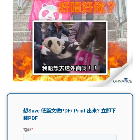
問題
計算
大專
機
學生
生筍
學生
福利
工推
故事
uFina
介
聯絡
分享
nce
搵工
我們
大學
校園
Gui
生學
贊助
de
費貸
Exc
款
han