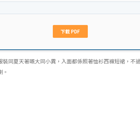
服裝同夏天著嘅大同小異，入面都係照著恤衫西褲短裙，不
喇。