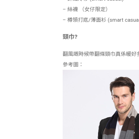
– 絲襪 （女仔限定）
– 樽領打底/薄面衫 (smart casual
頸巾?
翻風嘅時候帶翻條頸巾真係暖好
參考圖：