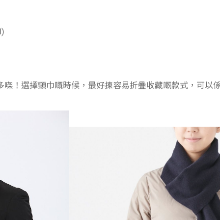
)
多㗎！選擇頸巾嘅時候，最好揀容易折疊收藏嘅款式，可以