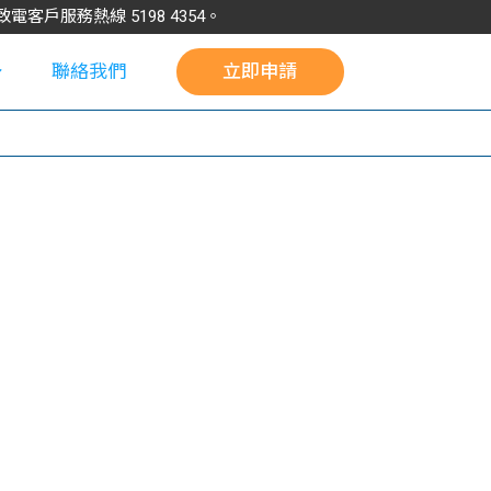
請致電客戶服務熱線
5198
4354
。
聯絡我們
立即申請
校