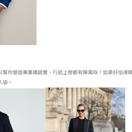
以幫你營造專業嘅感覺，行起上嚟都有陣風呀！如果好怕凍
入袋。