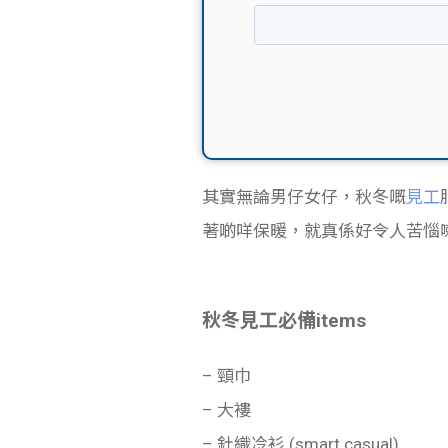
其實無論男仔女仔，秋冬嘅
見工
著啲咩保暖，就真係好令人苦惱
秋冬見工必備items
– 頸巾
– 大褸
– 針織冷衫 (smart casual)