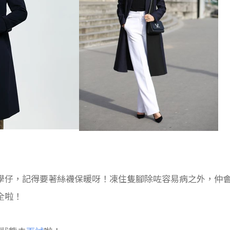
學仔，記得要著絲襪保暖呀！凍住隻腳除咗容易病之外，仲
全啦！