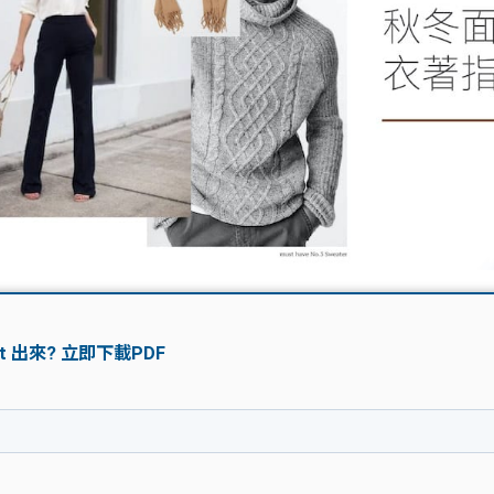
學生貸款
貸款計數
101
機