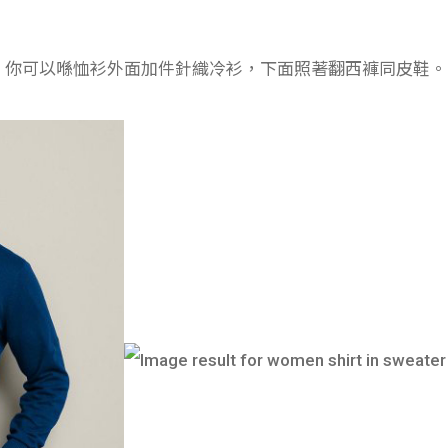
sual，你可以喺恤衫外面加件針織冷衫，下面照著翻西褲同皮鞋。