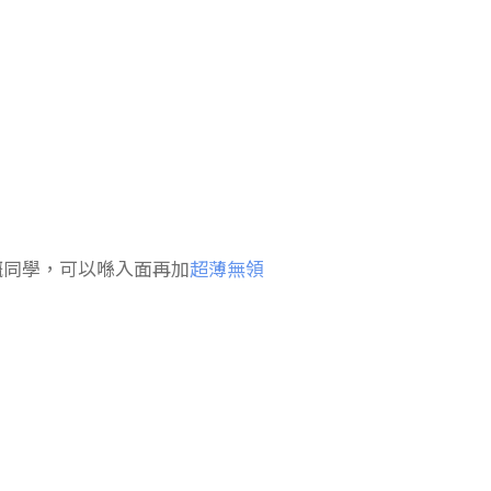
嘅同學，可以喺入面再加
超薄無領