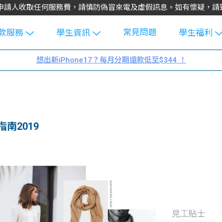
不會向申請人收取任何服務費，請慎防偽冒來電及虛假訊息。如有懷疑，
常見問題
款服務
學生資訊
學生福利
生貸款
Blog
uFinance 
想出新iPhone17？每月分期還款低至$344 ！
貸款計算
大專生筍
園贊助
機
工推介
學生故事
搵工
分享
Guide
南2019
Exchang
學生學費
e Guide
款
校園
貸款計數
Guide
機
理財
上私人貸
Guide