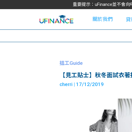
重要提示：uFinance並
關於我們
貸
學
搵工Guide
【見工貼士】秋冬面試衣著指
大
cherri
| 17/12/2019
貸
網
款