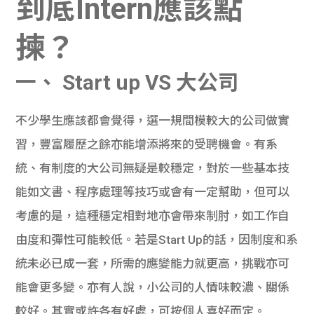
到底Intern應該點
貸款
ge
揀？
計數
Gui
一、 Start up VS 大公司
機
de
網上
校園
不少學生應該都會覺得，選一規間模較大的公司做實
習，豐富履歷之餘亦能增添將來的受聘機會。有系
私人
Gui
統、有制度的大公司無疑是較穩定，對於一些基本技
貸款
de
能如文書、程序處理等技巧或會有一定幫助，但可以
考慮的是，這種穩定相對地亦會帶來制肘，如工作自
貸款
理財
由度和彈性可能較低。若是Start Up的話，因制度和系
計數
Gui
統未必已成一套，所需的應變能力就更高，挑戰亦可
能會更多變。亦有人說，小公司的人情味較濃、關係
機
de
較好。其實或許各有好處，可按個人喜好而定。