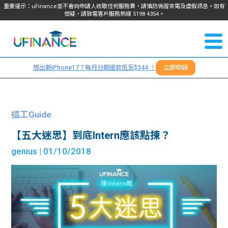
重要提示：uFinance並不會向申請人收取任何服務費，請慎防偽冒來電及虛假訊息。如有
懷疑，請致電客戶服務熱線
5198
4354
。
聯絡我
關於
們
想出新iPhone17？每月分期還款低至$344 ！
立即申請
＋
我們
852
貸款
5198
搵工Guide
4354
服務
【五大迷思】到底Intern應該點揀？
genius
| 01/10/2018
學生
學生
貸款
資訊
Blog
常見
貸款