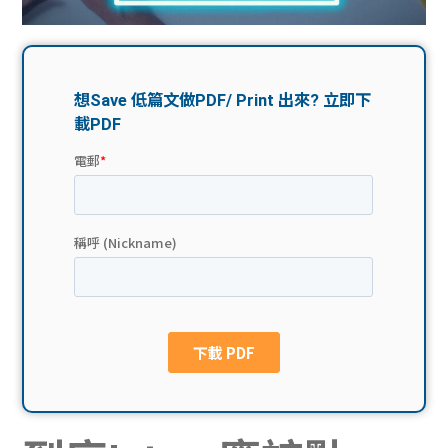
問題
計算
大專
機
學生
生筍
學生
福利
工推
故事
uFina
介
聯絡
分享
nce
搵工
我們
大學
校園
Gui
生學
贊助
de
費貸
Exc
款
han