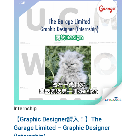
貸款
ge
計數
Gui
機
de
網上
校園
私人
Gui
貸款
de
貸款
理財
Internship
計數
Gui
【Graphic Designer請入！】The
機
de
Garage Limited – Graphic Designer