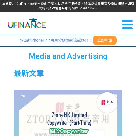
重要提示：uFinance並不會向申請人收取任何服務費，請慎防偽冒來電及虛假訊息。如有
懷疑，請致電客戶服務熱線
5198
4354
。
聯絡我
關於
們
想出新iPhone17？每月分期還款低至$344 ！
立即申請
＋
我們
852
Media and Advertising
貸款
5198
最新文章
4354
服務
學生
學生
貸款
資訊
Blog
常見
貸款