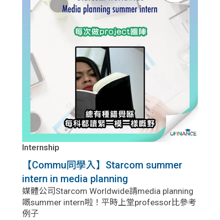
Internship
【Commu同學入】Starcom summer
intern in media planning
媒體公司Starcom Worldwide請media planning
嘅summer intern啦！平時上堂professor比參考
例子