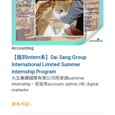
Accounting
【搵到intern未】Dai Sang Group
International Limited Summer
Internship Program
大生集團國際有限公司而家請summer
internship，佢設有account, admin, HR, digital
marketin
...
更多內容