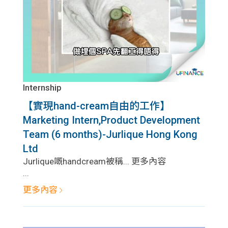
Internship
【實現hand-cream自由的工作】
Marketing Intern,Product Development
Team (6 months)-Jurlique Hong Kong
Ltd
Jurlique嘅handcream被稱... 更多內容
...
更多內容