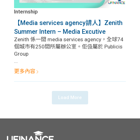
Internship
【Media services agency請人】Zenith
Summer Intern – Media Excutive
Zenith 係一間 media services agency，全球74
個城市有250間所屬辦公室。佢伋屬於 Publicis
Group
...
更多內容
Load More