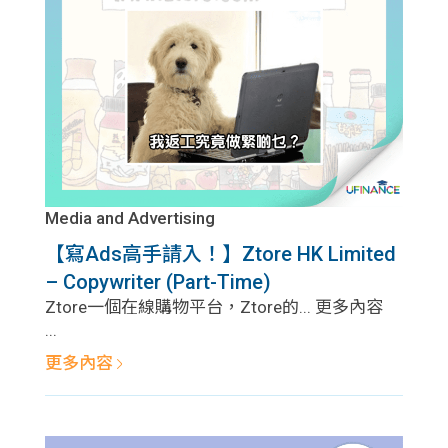
問題
計算
大專
機
學生
生筍
學生
福利
工推
故事
uFina
介
聯絡
分享
nce
搵工
我們
Media and Advertising
【寫Ads高手請入！】Ztore HK Limited
大學
校園
Gui
– Copywriter (Part-Time)
生學
Ztore一個在線購物平台，Ztore的... 更多內容
贊助
de
...
費貸
Exc
更多內容
款
han