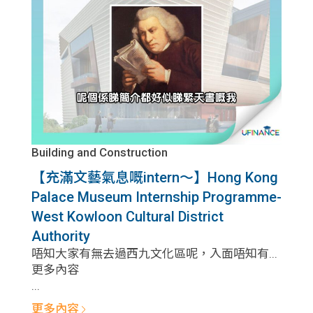
問題
計算
大專
機
學生
生筍
學生
福利
工推
故事
uFina
介
聯絡
分享
nce
搵工
我們
Building and Construction
【充滿文藝氣息嘅intern～】Hong Kong
大學
校園
Gui
Palace Museum Internship Programme-
生學
West Kowloon Cultural District
贊助
de
Authority
費貸
Exc
唔知大家有無去過西九文化區呢，入面唔知有...
更多內容
款
...
han
更多內容