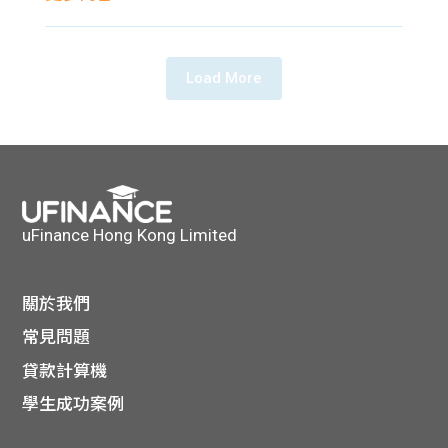
貸款
ge
計數
Gui
Load More
機
de
網上
校園
私人
Gui
uFinance Hong Kong Limited
貸款
de
關於我們
貸款
理財
常見問題
計數
Gui
貸款計算機
學生成功案例
機
de