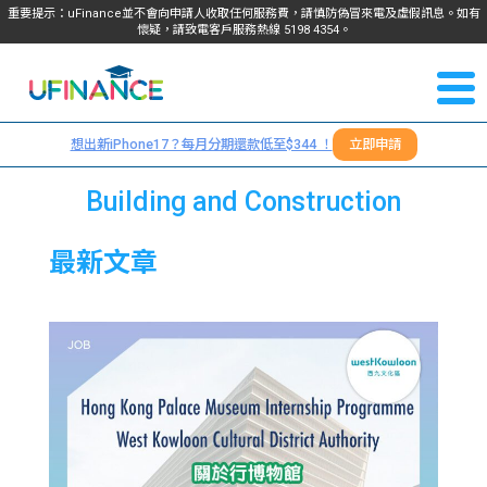
重要提示：uFinance並不會向申請人收取任何服務費，請慎防偽冒來電及虛假訊息。如有
懷疑，請致電客戶服務熱線
5198
4354
。
聯絡我
關於
們
想出新iPhone17？每月分期還款低至$344 ！
立即申請
＋
我們
852
Building and Construction
貸款
5198
最新文章
4354
服務
學生
學生
貸款
資訊
Blog
常見
貸款