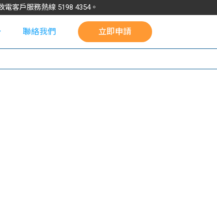
請致電客戶服務熱線
5198
4354
。
聯絡我們
立即申請
校