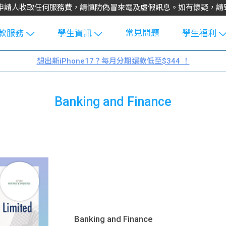
不會向申請人收取任何服務費，請慎防偽冒來電及虛假訊息。如有懷疑，
常見問題
款服務
學生資訊
學生福利
生貸款
Blog
uFinance 
想出新iPhone17？每月分期還款低至$344 ！
貸款計算
大專生筍
園贊助
機
工推介
學生故事
搵工
Banking and Finance
分享
Guide
Exchang
學生學費
e Guide
款
校園
貸款計數
Guide
機
理財
上私人貸
Guide
Banking and Finance