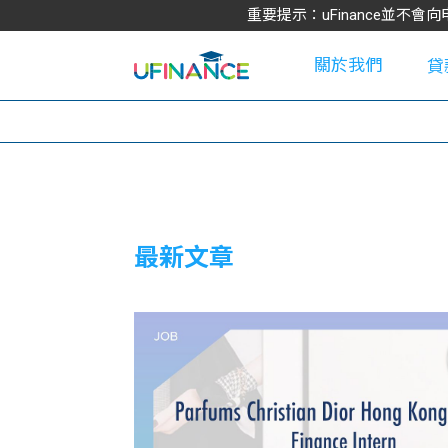
重要提示：uFinance並
關於我們
貸
學
最新文章
大
貸
網
款