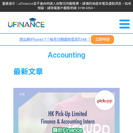
重要提示：uFinance並不會向申請人收取任何服務費，請慎防偽冒來電及虛假訊息。如有
懷疑，請致電客戶服務熱線
5198
4354
。
聯絡我
關於
們
想出新iPhone17？每月分期還款低至$344 ！
立即申請
＋
我們
852
Accounting
貸款
5198
最新文章
4354
服務
學生
學生
貸款
資訊
Blog
常見
貸款