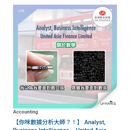
貸款
ge
計數
Gui
機
de
網上
校園
私人
Gui
貸款
de
貸款
理財
計數
Gui
Accounting
機
de
【你咪數據分析大師？！】 Analyst,