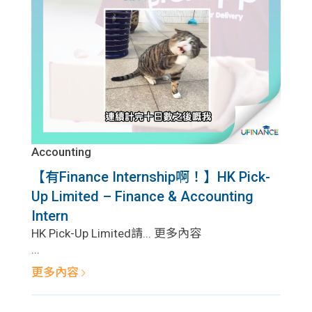
問題
計算
大專
機
學生
生筍
學生
福利
工推
故事
uFina
介
聯絡
分享
nce
搵工
我們
Accounting
【有Finance Internship啊！】​HK Pick-
大學
校園
Gui
Up Limited – Finance & Accounting
生學
Intern
贊助
de
​HK Pick-Up Limited請... 更多內容
費貸
...
Exc
更多內容
款
han