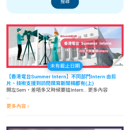
搜尋
貸款
ge
計數
Gui
機
de
網上
校園
私人
Gui
未有截止日期
貸款
de
【香港電台Summer Intern】不同部門Intern 由剪
片、技術支援到訪問撰寫新聞稿都有(上)
開左Sem，差唔多又時候要搵Intern... 更多內容
貸款
理財
...
計數
Gui
更多內容
機
de