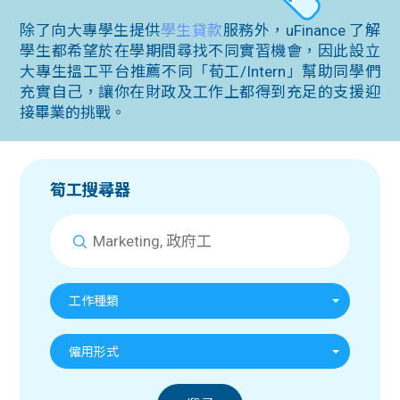
問題
計算
大專
除了向大專學生提供
學生貸款
服務外，uFinance 了解
學生都希望於在學期間尋找不同實習機會，因此設立
機
學生
生筍
大專生搵工平台推薦不同「荀工/Intern」幫助同學們
充實自己，讓你在財政及工作上都得到充足的支援迎
學生
福利
工推
接畢業的挑戰。
故事
uFina
介
聯絡
分享
nce
搵工
我們
筍工搜尋器
大學
校園
Gui
生學
贊助
de
工作種類
費貸
Exc
僱用形式
款
han