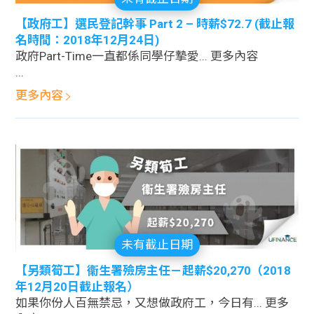
【政府工】選民登記幹事 Part 2 – 時薪$72.7 (截止報
名時間：2018年12月24日)
政府Part-Time一直都係同學仔摯愛... 更多內容
...
更多內容
未有截止日期
【另類筍工】衞生署殮房主任－起薪$20,270（2018
年12月20日截止報名）
如果你份人百無禁忌，又想做政府工，今日有... 更多