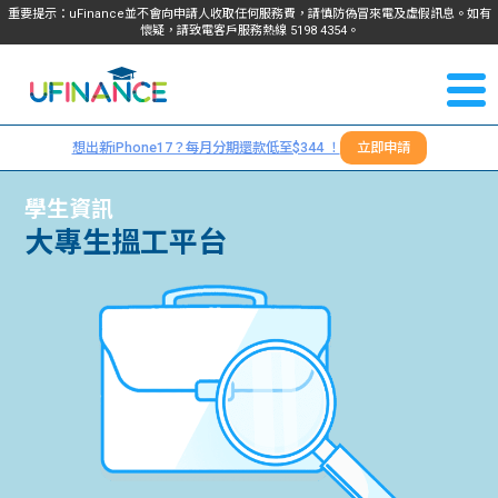
重要提示：uFinance並不會向申請人收取任何服務費，請慎防偽冒來電及虛假訊息。如有
懷疑，請致電客戶服務熱線
5198
4354
。
聯絡我
關於
們
想出新iPhone17？每月分期還款低至$344 ！
立即申請
＋
我們
852
學生資訊
貸款
大專生搵工平台
5198
4354
服務
學生
學生
貸款
資訊
Blog
常見
貸款