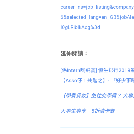
career_ns=job_listing&compan
6&selected_lang=en_GB&jobAle
I0gLRibIkAcg%3d
延伸閱讀：
[係intern啊飛雲] 恒生銀行2019
【Asso仔，共勉之】- 「好
【
學費貸款】急住交學費？ 大專
大專生專享 – 5折清卡數