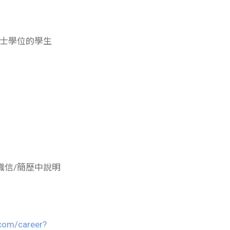
學士學位的學生
職信/簡歷中說明
.com/career?