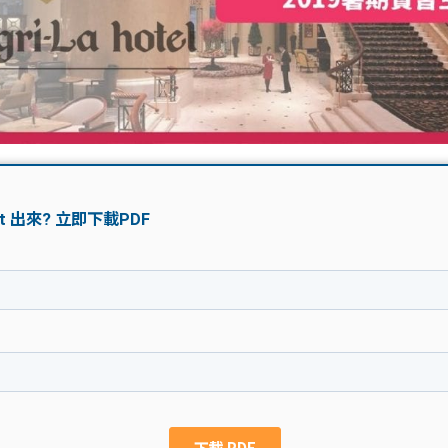
學生貸款
貸款計數
101
機