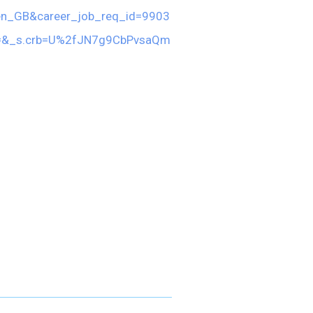
en_GB&career_job_req_id=9903
ame=&_s.crb=U%2fJN7g9CbPvsaQm