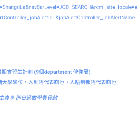
y=ShangriLa&navBarLevel=JOB_SEARCH&rcm_site_locale=
rtController_jobAlertId=&jobAlertController_jobAlertN
暑期實習生計劃 (9個department 俾你簡)
少事啫大學學位。入到唔代表啲乜，入唔到都唔代表啲乜」
生專享 即日過數學費貸款