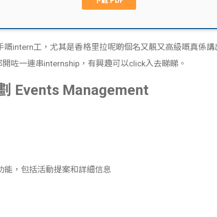
intern工，尤其是香格里拉呢啲個名又靚又高級嘅真係講出黎
咗一連串internship，有興趣可以click入去睇睇。
ents Management
功能，包括活動提案和詳細信息