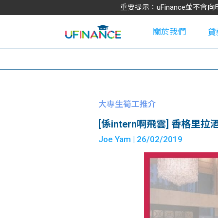
重要提示：uFinance並
關於我們
貸
學
大專生筍工推介
[係intern啊飛雲] 香格
大
Joe Yam
| 26/02/2019
貸
網
款