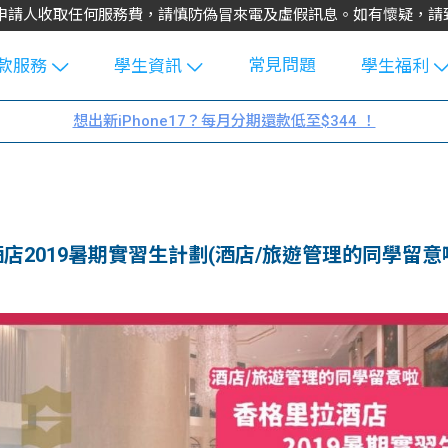
不會向申請人收取任何服務費，請慎防偽冒來電及虛假訊息。如有懷疑，
常見問題
款服務
學生資訊
學生福利
生貸款
Blog
uFinance 
想出新iPhone17？每月分期還款低至$344 ！
貸款計算
大專生筍
園贊助
機
工推介
學生故事
搵工
分享
Guide
里拉酒店2019暑期實習生計劃(酒店/旅遊管理的同學留意
Exchang
學生學費
e Guide
款
校園
貸款計數
Guide
機
理財
上私人貸
Guide