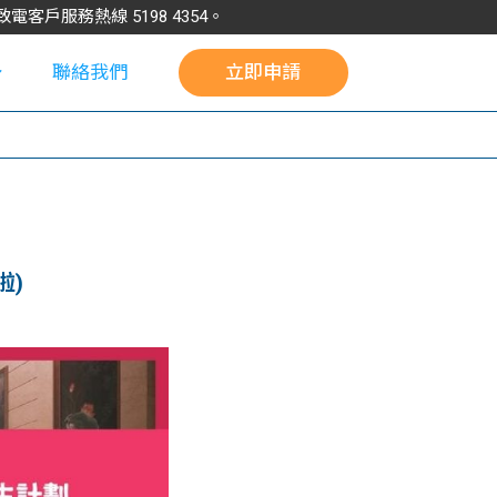
請致電客戶服務熱線
5198
4354
。
聯絡我們
立即申請
校
啦)