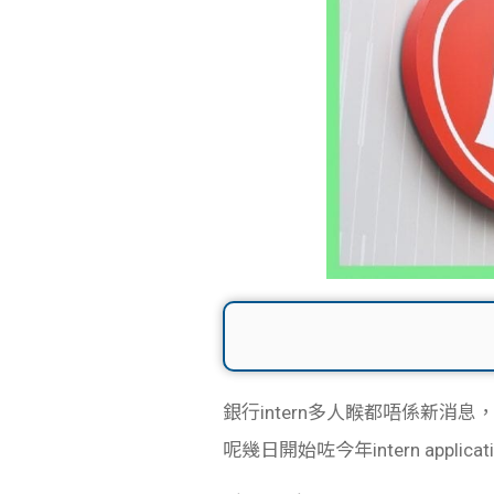
銀行intern多人
睺都唔係新消息，做
呢幾日開始
咗
今年intern app