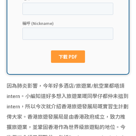
貸款
ge
計數
Gui
機
de
網上
校園
私人
Gui
貸款
de
因為肺炎影響，今年好多酒店/旅遊業/航空業都唔請
貸款
理財
intern。小編知道好多想入旅遊業嘅同學仔都仲未搵到
intern，所以今次就介紹香港旅遊發展局嘅實習生計劃
計數
Gui
俾大家。香港旅遊發展局是由香港政府成立，致力推
機
de
擴旅遊業，並鞏固香港作為世界級旅遊點的地位。今