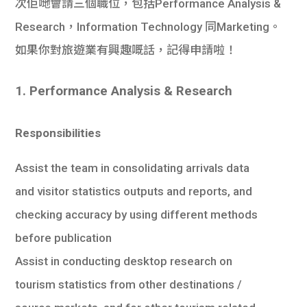
次佢哋會請三個職位，包括Performance Analysis &
學生
Research，Information Technology 同Marketing。
貸款
如果你對旅遊業有興趣嘅話，記得申請啦！
101
1. Performance Analysis & Research
Responsibilities
Assist the team in consolidating arrivals data
and visitor statistics outputs and reports, and
checking accuracy by using different methods
before publication
Assist in conducting desktop research on
tourism statistics from other destinations /