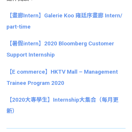
【畫廊Intern】Galerie Koo 雍廷序畫廊 Intern/
part-time
【暑假intern】2020 Bloomberg Customer
Support Internship
【E commerce】HKTV Mall – Management
Trainee Program 2020
【
2020大專學生】
Internship大集合
（每月更
新）