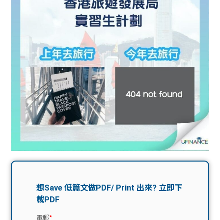
問題
計算
大專
機
學生
生筍
學生
福利
工推
故事
uFina
介
聯絡
分享
nce
搵工
我們
大學
校園
Gui
生學
贊助
de
費貸
Exc
款
han