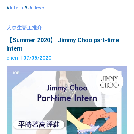
#
Intern
#
Unilever
大專生筍工推介
【Summer 2020】 Jimmy Choo part-time
Intern
cherri
| 07/05/2020