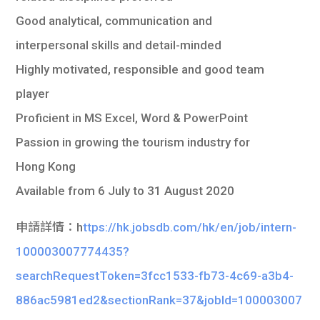
Good analytical, communication and
interpersonal skills and detail-minded
Highly motivated, responsible and good team
player
Proficient in MS Excel, Word & PowerPoint
Passion in growing the tourism industry for
Hong Kong
Available from 6 July to 31 August 2020
申請詳情：h
ttps://hk.jobsdb.com/hk/en/job/intern-
100003007774435?
searchRequestToken=3fcc1533-fb73-4c69-a3b4-
886ac5981ed2&sectionRank=37&jobId=100003007