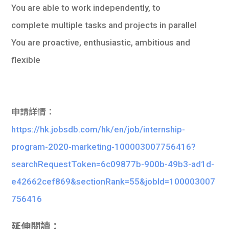
You are able to work independently, to
complete multiple tasks and projects in parallel
You are proactive, enthusiastic, ambitious and
flexible
申請詳情：
https://hk.jobsdb.com/hk/en/job/internship-
program-2020-marketing-100003007756416?
searchRequestToken=6c09877b-900b-49b3-ad1d-
e42662cef869&sectionRank=55&jobId=100003007
756416
延伸閱讀：