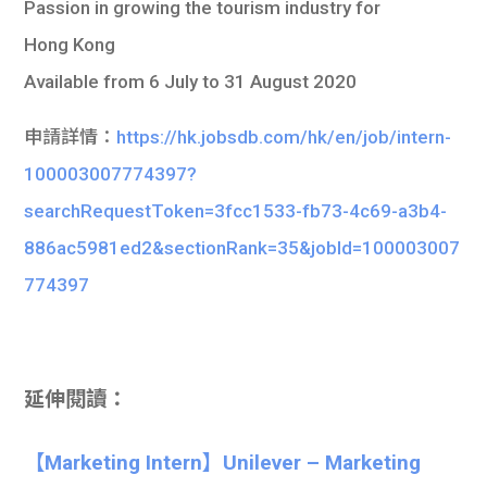
Passion in growing the tourism industry for
Hong Kong
Available from 6 July to 31 August 2020
申請詳情：
https://hk.jobsdb.com/hk/en/job/intern-
100003007774397?
searchRequestToken=3fcc1533-fb73-4c69-a3b4-
886ac5981ed2&sectionRank=35&jobId=100003007
774397
延伸閱讀：
【Marketing Intern】Unilever – Marketing