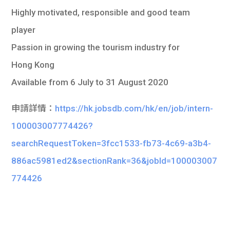
Highly motivated, responsible and good team
player
Passion in growing the tourism industry for
Hong Kong
Available from 6 July to 31 August 2020
申請詳情：
https://hk.jobsdb.com/hk/en/job/intern-
100003007774426?
searchRequestToken=3fcc1533-fb73-4c69-a3b4-
886ac5981ed2&sectionRank=36&jobId=100003007
774426