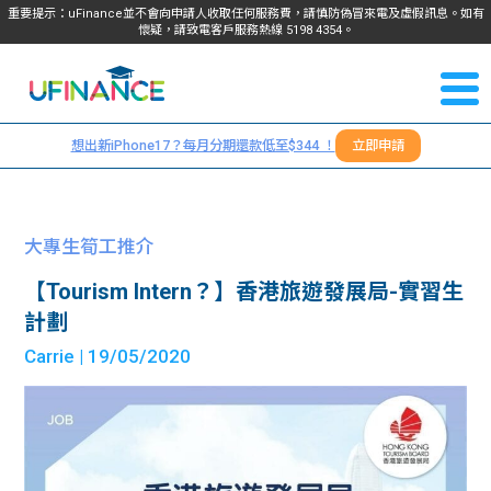
重要提示：uFinance並不會向申請人收取任何服務費，請慎防偽冒來電及虛假訊息。如有
懷疑，請致電客戶服務熱線
5198
4354
。
聯絡我
關於
們
想出新iPhone17？每月分期還款低至$344 ！
立即申請
＋
我們
852
貸款
5198
大專生筍工推介
4354
服務
【Tourism Intern？】香港旅遊發展局-實習生
計劃
學生
學生
Carrie
| 19/05/2020
貸款
資訊
Blog
常見
貸款