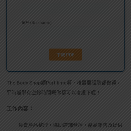
貸款
ge
計數
Gui
機
de
網上
校園
私人
Gui
貸款
de
The Body Shop請Part time啊，唔需要經驗都做得，
貸款
理財
平時返學有空餘時間嘅你都可以考慮下喔！
計數
Gui
工作內容：
機
de
負責產品整理，協助店舖營運，產品銷售及提供