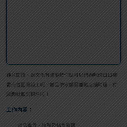
鍾意閱讀、對文化有熱誠嘅你點可以錯過呢份日日被
書海包圍嘅筍工呢？誠品依家請緊
兼職店鋪助理，有
興趣就即刻報名啦！
工作內容：
貨品進貨、陳列及銷售管理