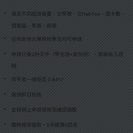
滿足不同經濟需要：交學費、交Hall Fee、還卡數、
買電腦、學車、創業
任何本地大專院校學生均可申請
申請只需2份文件（學生證+身份證），毋需收入證
明
月平息一律低至 0.84%*
最快即日批核
全程網上申請貸款及確認過數
隨時提早還款，0手續費0罰息