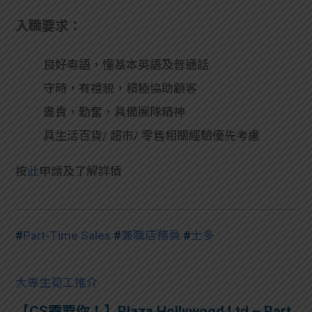
入職要求：
良好粵語，懂基本英語及普通話
守時，有禮貌，積極協助顧客
盡責，勤奮，具備團隊精神
具生活百貨/ 超市/ 零售相關經驗優先考慮
按
此
申請及了解詳情
#
Part-Time Sales
#
兼職店務員
#
士多
大專生筍工推介
【CS需要你！】Plaza Hollywood Ltd – Part