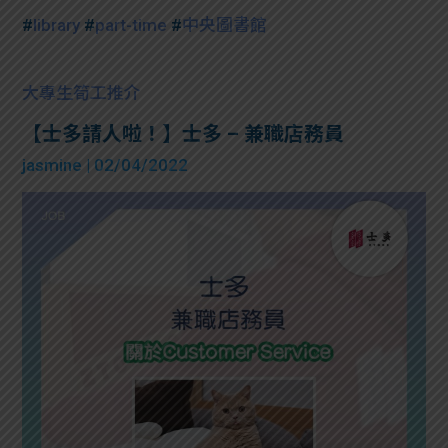
#
library
#
part-time
#
中央圖書館
大專生筍工推介
【士多請人啦！】士多 – 兼職店務員
jasmine
| 02/04/2022