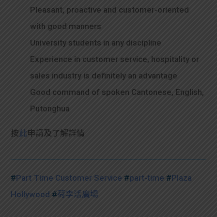
Pleasant, proactive and customer-oriented
with good manners
University students in any discipline
Experience in customer service, hospitality or
sales industry is definitely an advantage
Good command of spoken Cantonese, English,
Putonghua
按
此
申請及了解詳情
#
Part Time Customer Service
#
part-time
#
Plaza
Hollywood
#
荷李活廣場