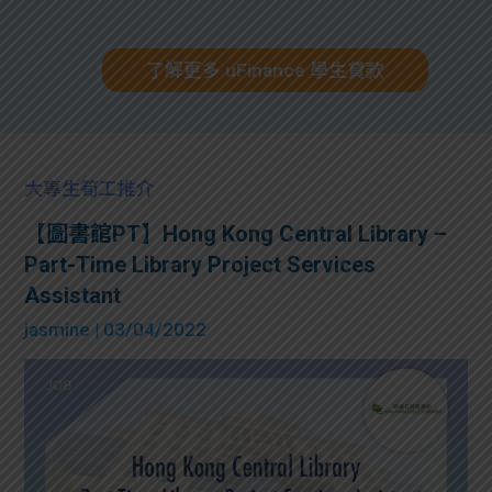
了解更多 uFinance 學生貸款
大專生筍工推介
【圖書館PT】Hong Kong Central Library –
Part-Time Library Project Services
Assistant
jasmine
| 03/04/2022