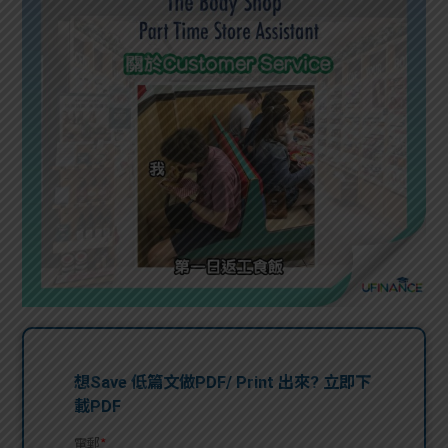
問題
計算
大專
機
學生
生筍
學生
福利
工推
故事
uFina
介
聯絡
分享
nce
搵工
我們
大學
校園
Gui
生學
贊助
de
費貸
Exc
款
han