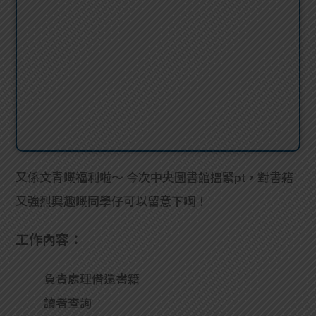
又係文青嘅福利啦～ 今次中央圖書館搵緊pt，對書籍
又強烈興趣嘅同學仔可以留意下啊！
工作內容：
負責處理借還書籍
讀者查詢