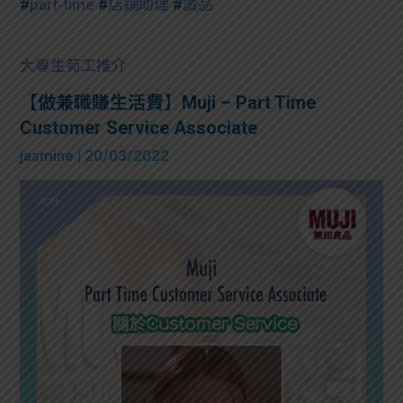
#
part-time
#
店鋪助理
#
誠品
大專生筍工推介
【做兼職賺生活費】Muji – Part Time
Customer Service Associate
jasmine
| 20/03/2022