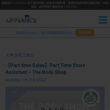
重要提示：uFinance並不會向申請人收取任何服務費，請慎防偽冒來電及虛假訊息。如有
懷疑，請致電客戶服務熱線
5198
4354
。
聯絡我
關於
們
想出新iPhone17？每月分期還款低至$344 ！
立即申請
＋
我們
852
貸款
5198
大專生筍工推介
4354
服務
【Part time Sales】Part Time Store
Assistant – The Body Shop
學生
學生
jasmine
| 06/04/2022
貸款
資訊
Blog
常見
貸款