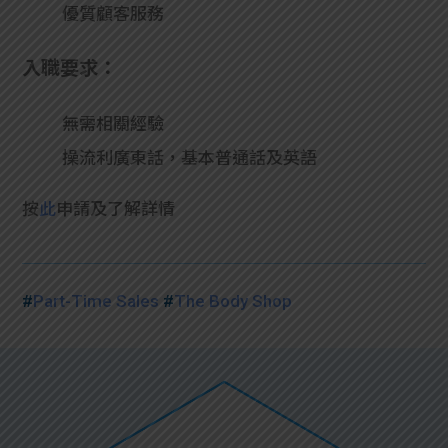
學生
優質顧客服務
貸款
入職要求：
101
無需相關經驗
操流利廣東話，基本普通話及英語
按
此
申請及了解詳情
#
Part-Time Sales
#
The Body Shop