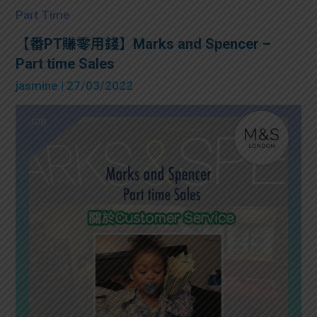
Part Time
【番PT賺零用錢】Marks and Spencer –
Part time Sales
jasmine
| 27/03/2022