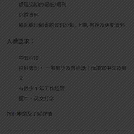
處理過期的報紙/期刊
縮微資料
協助處理圖書館資料分類, 上架, 搬運及更新資料
入職要求：
中五程度
良好粵語， 一般英語及普通話；懂讀寫中文及英
文
有最少 1 年工作經驗
懂中、英文打字
按
此
申請及了解詳情