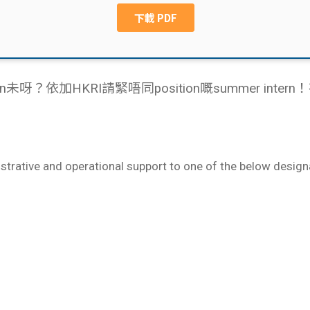
未呀？依加HKRI請緊唔同position嘅summer int
istrative and operational support to one of the below design