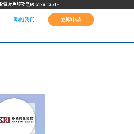
請致電客戶服務熱線
5198
4354
。
聯絡我們
立即申請
校