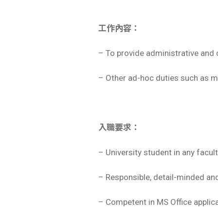
工作內容：
– To provide administrative and cl
– Other ad-hoc duties such as m
入職要求：
– University student in any facult
– Responsible, detail-minded and
– Competent in MS Office applic