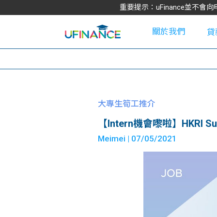
重要提示：uFinance並
關於我們
貸
學
大專生筍工推介
【Intern機會嚟啦】HKRI Summ
大
Meimei
| 07/05/2021
貸
網
款