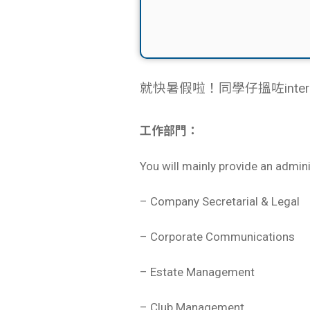
就快暑假啦！同學仔搵咗intern
工作部門：
You will mainly provide an admin
– Company Secretarial & Legal
– Corporate Communications
– Estate Management
– Club Management