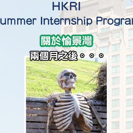
學生貸款
貸款計數
101
機