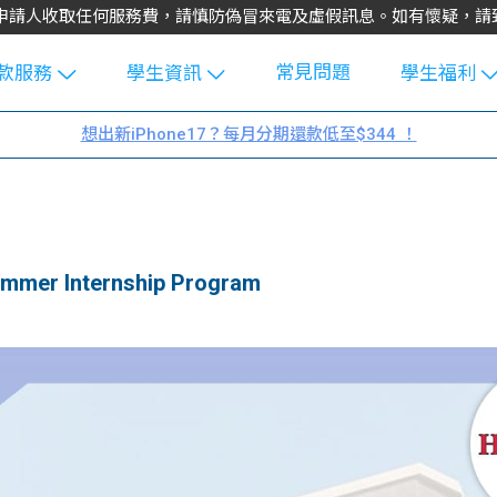
不會向申請人收取任何服務費，請慎防偽冒來電及虛假訊息。如有懷疑，
常見問題
款服務
學生資訊
學生福利
生貸款
Blog
uFinance 
想出新iPhone17？每月分期還款低至$344 ！
貸款計算
大專生筍
園贊助
機
工推介
學生故事
搵工
分享
Guide
er Internship Program
Exchang
學生學費
e Guide
款
校園
貸款計數
Guide
機
理財
上私人貸
Guide