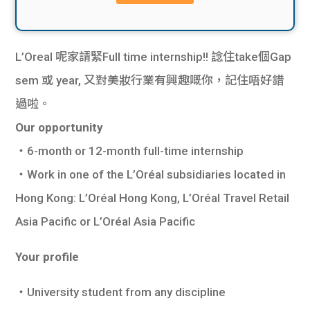
貸款
ge
計數
Gui
L’Oreal 呢家請緊Full time internship!! 諗住take個Gap
機
de
sem 或 year, 又對美妝行業有興趣嘅你，記住唔好錯
過啦。
網上
校園
Our opportunity
私人
Gui
・6-month or 12-month full-time internship
・Work in one of the L’Oréal subsidiaries located in
貸款
de
Hong Kong: L’Oréal Hong Kong, L’Oréal Travel Retail
貸款
理財
Asia Pacific or L’Oréal Asia Pacific
計數
Gui
Your profile
機
de
・University student from any discipline