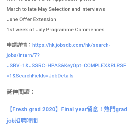
March to late May Selection and Interviews
June Offer Extension
1st week of July Programme Commences
申請詳情：
https://hk.jobsdb.com/hk/search-
jobs/intern/7?
JSRV=1&JSSRC=HPAS&KeyOpt=COMPLEX&RLRSF
=1&SearchFields=JobDetails
延伸閱讀：
【Fresh grad 2020】Final year留意！熱門grad
job招聘時間