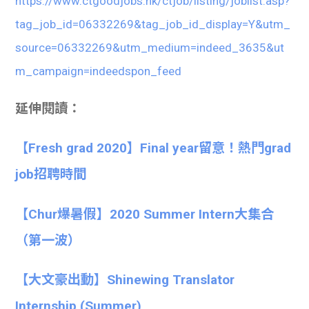
https://www.ctgoodjobs.hk/ctjob/listing/joblist.asp?
tag_job_id=06332269&tag_job_id_display=Y&utm_
source=06332269&utm_medium=indeed_3635&ut
m_campaign=indeedspon_feed
延伸閱讀：
【Fresh grad 2020】Final year留意！熱門grad
job招聘時間
【Chur爆暑假】2020 Summer Intern大集合
（第一波）
【大文豪出動】Shinewing Translator
Internship (Summer)