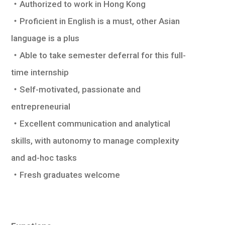
・Authorized to work in Hong Kong
學生
・Proficient in English is a must, other Asian
貸款
language is a plus
・Able to take semester deferral for this full-
101
time internship
・Self-motivated, passionate and
entrepreneurial
・Excellent communication and analytical
skills, with autonomy to manage complexity
and ad-hoc tasks
・Fresh graduates welcome