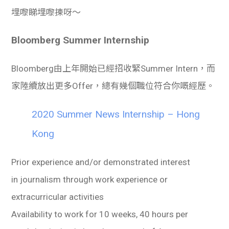
埋嚟睇埋嚟揀呀～
Bloomberg Summer Internship
Bloomberg由上年開始已經招收緊Summer Intern，而
家陸續放出更多Offer，總有幾個職位符合你嘅經歷。
2020 Summer News Internship – Hong
Kong
Prior experience and/or demonstrated interest
in journalism through work experience or
extracurricular activities
Availability to work for 10 weeks, 40 hours per