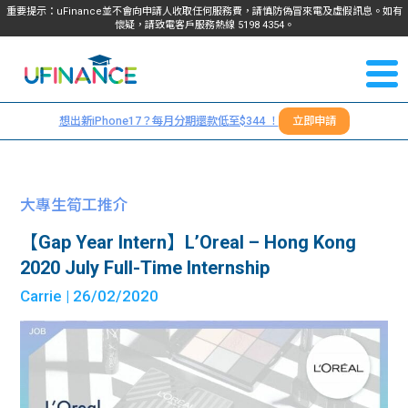
重要提示：uFinance並不會向申請人收取任何服務費，請慎防偽冒來電及虛假訊息。如有
懷疑，請致電客戶服務熱線
5198
4354
。
聯絡我
關於
們
想出新iPhone17？每月分期還款低至$344 ！
立即申請
＋
我們
852
貸款
5198
大專生筍工推介
4354
服務
【Gap Year Intern】L’Oreal – Hong Kong
2020 July Full-Time Internship
學生
學生
Carrie
| 26/02/2020
貸款
資訊
Blog
常見
貸款