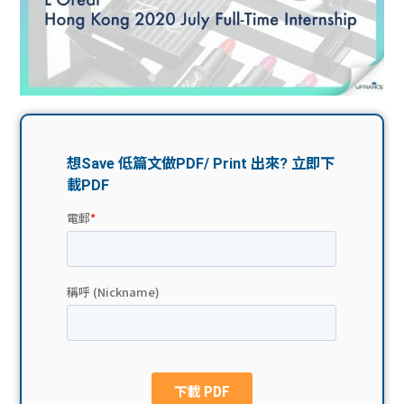
問題
計算
大專
機
學生
生筍
學生
福利
工推
故事
uFina
介
聯絡
分享
nce
搵工
我們
大學
校園
Gui
生學
贊助
de
費貸
Exc
款
han