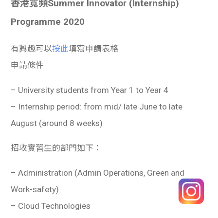
香港寬頻Summer Innovator (Internship)
Programme 2020
有興趣可以
按此
填寫申請表格
申請條件
– University students from Year 1 to Year 4
– Internship period: from mid/ late June to late
August (around 8 weeks)
招收實習生的部門如下：
– Administration (Admin Operations, Green and
Work-safety)
– Cloud Technologies