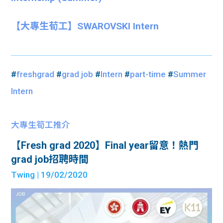
【大專生荀工】SWAROVSKI Intern
#
freshgrad
#
grad job
#
Intern
#
part-time
#
Summer
Intern
大專生筍工推介
【Fresh grad 2020】Final year留意！熱門
grad job招聘時間
Twing
| 19/02/2020