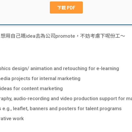
ign ，想用自己嘅idea去為公司promote，不妨考慮下呢份工～
ics design/ animation and retouching for e-learning
edia projects for internal marketing
ideas for content marketing
raphy, audio-recording and video production support for 
e.g., leaflet, banners and posters for talent programs
rative work