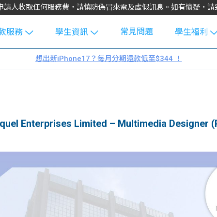
不會向申請人收取任何服務費，請慎防偽冒來電及虛假訊息。如有懷疑，
常見問題
款服務
學生資訊
學生福利
生貸款
Blog
uFinance 
想出新iPhone17？每月分期還款低至$344 ！
貸款計算
大專生筍
園贊助
機
工推介
學生故事
搵工
分享
Guide
terprises Limited – Multimedia Designer (P
Exchang
學生學費
e Guide
款
校園
貸款計數
Guide
機
理財
上私人貸
Guide