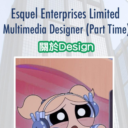
學生貸款
貸款計數
101
機