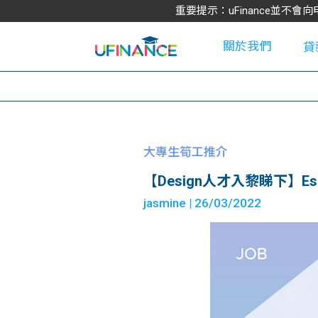
重要提示：uFinance並
關於我們
貸
學
大專生筍工推介
【Design人才入黎睇下】Esquel En
大
jasmine
| 26/03/2022
貸
網
款