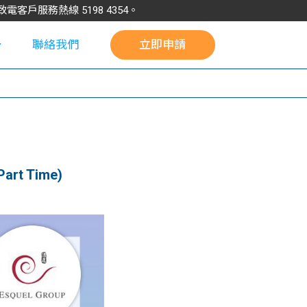
請致電客戶服務熱線
5198
4354
。
聯絡我們
立即申請
校
art Time)