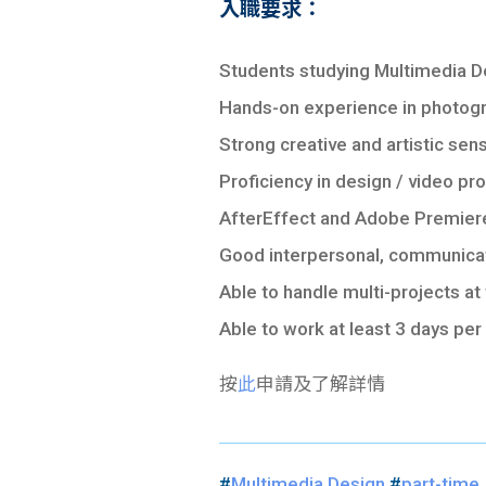
入職要求：
Students studying Multimedia D
Hands-on experience in photogr
Strong creative and artistic sen
Proficiency in design / video p
AfterEffect and Adobe Premier
Good interpersonal, communica
Able to handle multi-projects a
Able to work at least 3 days pe
按
此
申請及了解詳情
#
Multimedia Design
#
part-time