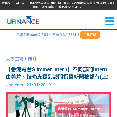
重要提示：uFinance並不會向申請人收取任何服務費，請慎防偽冒來電及虛假訊息。如有
懷疑，請致電客戶服務熱線
5198
4354
。
聯絡我
關於
們
想出新iPhone17？每月分期還款低至$344 ！
立即申請
＋
我們
852
貸款
5198
大專生筍工推介
4354
服務
【香港電台Summer Intern】不同部門Intern
由剪片、技術支援到訪問撰寫新聞稿都有(上)
學生
學生
Joe Yam
| 21/01/2019
貸款
資訊
Blog
常見
貸款