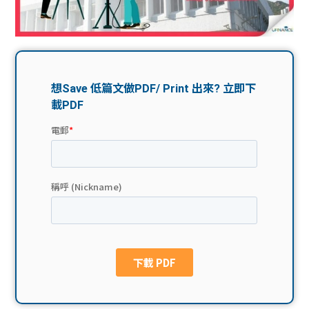
問題
計算
大專
機
學生
生筍
學生
福利
工推
故事
uFina
介
聯絡
分享
nce
搵工
我們
大學
校園
Gui
生學
贊助
de
費貸
Exc
款
han