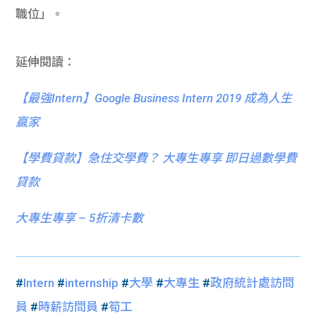
職位」。
延伸閱讀：
【最強Intern】Google Business Intern 2019 成為人生
贏家
【
學費貸款】急住交學費？ 大專生專享 即日過數學費
貸款
大專生專享 – 5折清卡數
#
Intern
#
internship
#
大學
#
大專生
#
政府統計處訪問
員
#
時薪訪問員
#
筍工