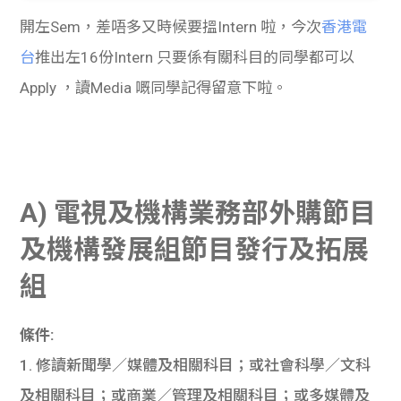
貸款
ge
開左Sem，差唔多又時候要搵Intern 啦，今次
香港電
計數
Gui
台
推出左16份Intern 只要係有關科目的同學都可以
Apply ，讀Media 嘅同學記得留意下啦。
機
de
網上
校園
私人
Gui
A) 電視及機構業務部外購節目
貸款
de
及機構發展組節目發行及拓展
貸款
理財
組
計數
Gui
條件:
1. 修讀新聞學／媒體及相關科目；或社會科學／文科
機
de
及相關科目；或商業／管理及相關科目；或多媒體及