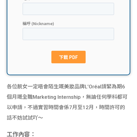
貸款
ge
計數
Gui
機
de
網上
校園
私人
Gui
貸款
de
各位靚女一定唔會陌生嘅美妝品牌L’Oréal請緊為期6
貸款
理財
個月嘅全職Marketing Internship，無論任何學科都可
以申請，不過實習時間會係7月至12月，時間許可的
計數
Gui
話不妨試試吖～
機
de
工作內容：