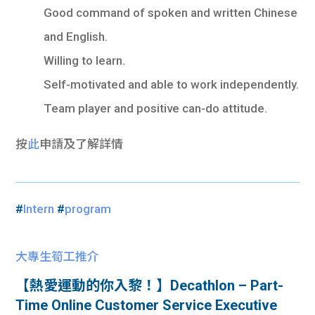
Good command of spoken and written Chinese
and English.
Willing to learn.
Self-motivated and able to work independently.
Team player and positive can-do attitude.
按
此
申請及了解詳情
#
Intern
#
program
大專生筍工推介
【熱愛運動的你入黎！】Decathlon – Part-
Time Online Customer Service Executive