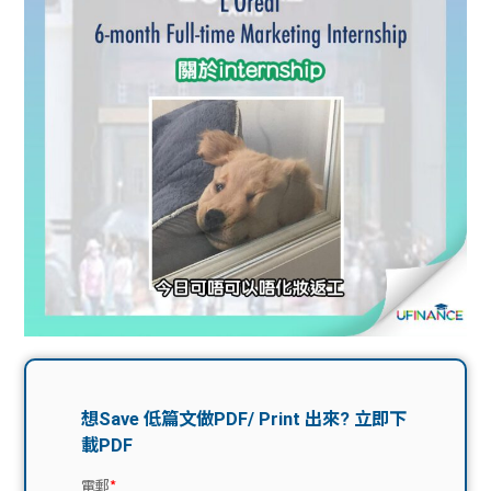
問題
計算
大專
機
學生
生筍
學生
福利
工推
故事
uFina
介
聯絡
分享
nce
搵工
我們
大學
校園
Gui
生學
贊助
de
費貸
Exc
款
han