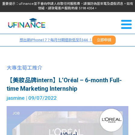
重要提示：uFinance並不會向申請人收取任何服務費，請慎防偽冒來電及虛假訊息。如有
懷疑，請致電客戶服務熱線
5198
4354
。
聯絡我
關於
們
想出新iPhone17？每月分期還款低至$344 ！
立即申請
＋
我們
852
貸款
5198
大專生筍工推介
4354
服務
【美妝品牌intern】L’Oréal – 6-month Full-
time Marketing Internship
學生
學生
jasmine
| 09/07/2022
貸款
資訊
Blog
常見
貸款