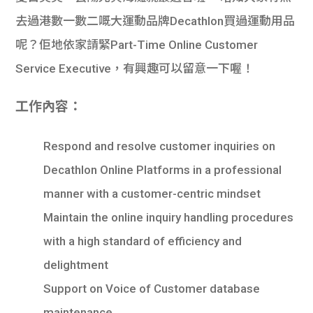
去過港數一數二嘅大運動品牌Decathlon買過運動用品
呢？佢地依家請緊Part-Time Online Customer
Service Executive，有興趣可以留意一下喔！
工作內容：
Respond and resolve customer inquiries on
Decathlon Online Platforms in a professional
manner with a customer-centric mindset
Maintain the online inquiry handling procedures
with a high standard of efficiency and
delightment
Support on Voice of Customer database
maintenance