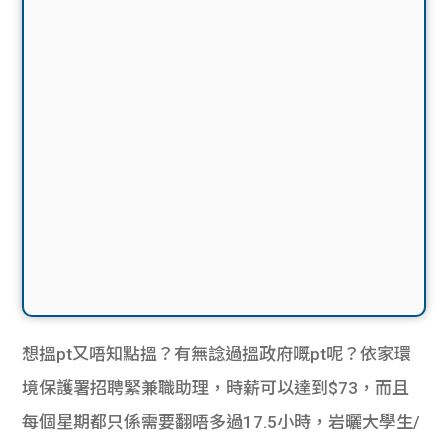
想搵pt又唔知點搵？有無諗過搵政府嘅pt呢？依家環
境保護署招聘緊兼職助理，時薪可以達到$73，而且
每個星期都只係需要翻唔多過17.5小時，岩曬大學生/