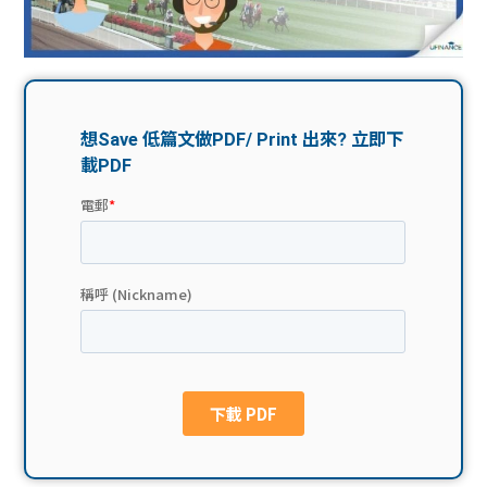
問題
計算
大專
機
學生
生筍
學生
福利
工推
故事
uFina
介
聯絡
分享
nce
搵工
我們
大學
校園
Gui
生學
贊助
de
費貸
Exc
款
han