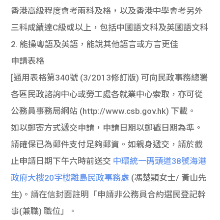
香港高級程度會考兩科及格，以及香港中學會考另外
三科成績達C級或以上，包括中國語文科及英國語文科
2. 能操粵語及英語，能說其他語言或方言更佳
申請表格
[通用表格第340號 (3/2013修訂版) 可向民政事務總署
各區民政諮詢中心或勞工處各就業中心索取，亦可從
公務員事務局網站 (http://www.csb.gov.hk) 下載。
如以郵寄方式遞交申請，申請日期以郵戳日期為準。
請確保已為郵件支付足夠郵資。如親身遞交，請於截
止申請日期下午六時前送交
中環統一碼頭道38號海港
政府大樓20字樓離島民政事務處
(馮楚穎女士/ 黃山先
生)。請在信封面註明「申請非公務員合約選民登記幹
事(兼職) 職位」。