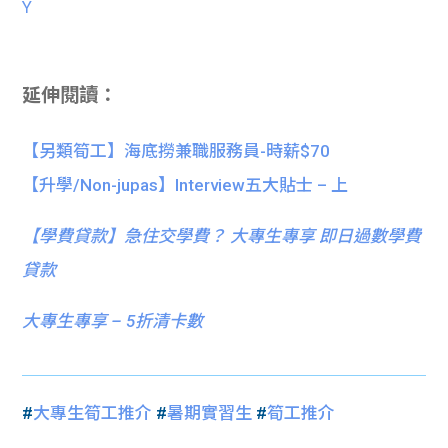
Y
延伸閱讀：
【另類筍工】海底撈兼職服務員-時薪$70
【升學/Non-jupas】Interview五大貼士 – 上
【
學費貸款】急住交學費？ 大專生專享 即日過數學費
貸款
大專生專享 – 5折清卡數
#
大專生筍工推介
#
暑期實習生
#
筍工推介