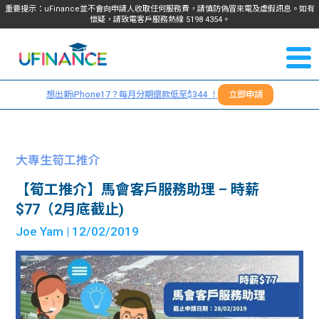
重要提示：uFinance並不會向申請人收取任何服務費，請慎防偽冒來電及虛假訊息。如有
懷疑，請致電客戶服務熱線
5198
4354
。
聯絡我
關於
們
想出新iPhone17？每月分期還款低至$344 ！
立即申請
＋
我們
852
貸款
5198
大專生筍工推介
4354
服務
【筍工推介】馬會客戶服務助理 – 時薪
$77（2月底截止)
學生
學生
Joe Yam
| 12/02/2019
貸款
資訊
Blog
常見
貸款