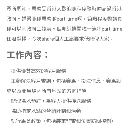
貸款
ge
眾所周知，馬會受香港人歡迎嘅程度隨時仲高過香港
計數
Gui
政府。
講緊嘅係馬會啲part-time啊，筍嘅程度黎講真
係可以同政府工媲美。佢哋近排開咗一連串part-time
機
de
任君選擇，今次share個人工高要求低嘅俾大家。
網上
校園
工作內容：
私人
Gui
–
提供優質高效的客戶服務
貸款
de
–
主動解決客戶查詢，包括賽馬、投注信息、賽馬設
施以及賽馬場內所有地點的方向指導
貸款
理財
–
辦理場地預訂，為客人提供接送服務
計數
Gui
–
協助指定地點的營銷計劃和活動
機
–
執行馬會政策（包括裝束監查和位置訪問控制）
de