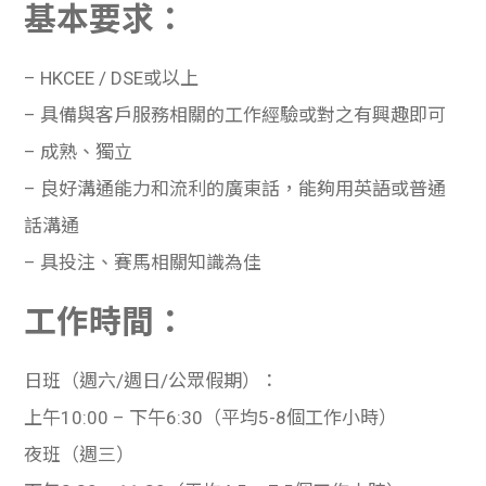
基本要求：
學生
貸款
–
HKCEE / DSE或以上
–
具備與客戶服務相關的工作經驗或對之有興趣即可
101
–
成熟、獨立
–
良好溝通能力和流利的廣東話，能夠用英語或普通
話溝通
–
具投注、賽馬相關知識為佳
工作時間：
日班（週六/週日/公眾假期）：
上午10:00 – 下午6:30（平均5-8個工作小時）
夜班（週三）