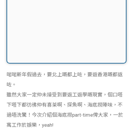
啱啱新年假過去，要北上嘅都上咗，要返香港嘅都返
咗。
雖然大家一定仲未接受到要返工返學嘅現實，個口嗒
下嗒下都彷彿仲有喜茶啊、探魚啊、海底撈陣味，不
過唔洗驚！今次介紹個
海底撈part-time俾大家，一於
寓工作於娛樂，yeah!