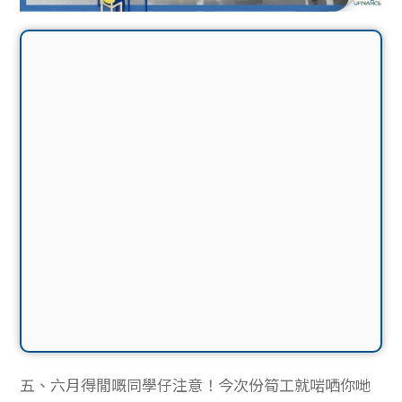
五、六月得閒嘅同學仔注意！今次份筍工就啱哂你哋