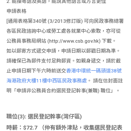
2. 能操粵語及英語，能說其他語言或方言更佳
申請表格
[通用表格第340號 (3/2013修訂版) 可向民政事務總署
各區民政諮詢中心或勞工處各就業中心索取，亦可從
公務員事務局網站 (http://www.csb.gov.hk) 下載。
如以郵寄方式遞交申請，申請日期以郵戳日期為準。
請確保已為郵件支付足夠郵資。如親身遞交，請於截
止申請日期下午六時前送交
香港中環統一碼頭道38號
海港政府大樓11樓中西區民政事務處
。 請在信封面註
明「申請非公務員合約選民登記幹事(兼職) 職位」。
職位(3): 選民登記幹事(灣仔區)
時薪：$72.7 （仲有額外津貼，收集選民登記表