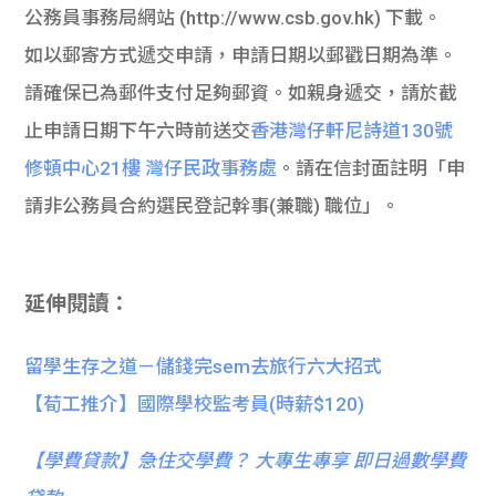
公務員事務局網站 (http://www.csb.gov.hk) 下載。
如以郵寄方式遞交申請，申請日期以郵戳日期為準。
請確保已為郵件支付足夠郵資。如親身遞交，請於截
止申請日期下午六時前送交
香港灣仔軒尼詩道130號
修頓中心21樓 灣仔民政事務處
。請在信封面註明「申
請非公務員合約選民登記幹事(兼職) 職位」。
延伸閱讀：
留學生存之道－儲錢完sem去旅行六大招式
【荀工推介】國際學校監考員(時薪$120)
【
學費貸款】急住交學費？ 大專生專享 即日過數學費