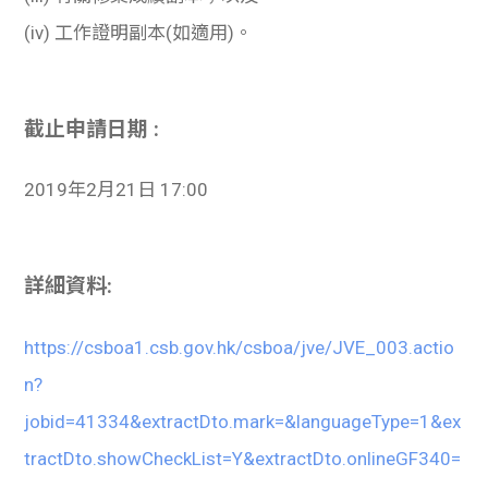
(iv)
工作證明副本(如適用)。
截止申請日期 :
2019年2月21日 17:00
詳細資料:
https://csboa1.csb.gov.hk/csboa/jve/JVE_003.actio
n?
jobid=41334&extractDto.mark=&languageType=1&ex
tractDto.showCheckList=Y&extractDto.onlineGF340=