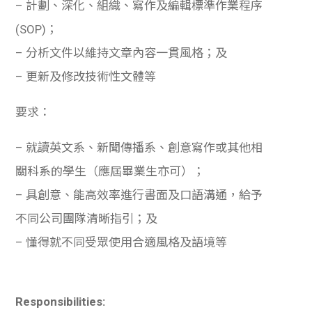
– 計劃、深化、組織、寫作及編輯標準作業程序
學生
(SOP)；
貸款
– 分析文件以維持文章內容一貫風格；及
– 更新及修改技術性文體等
101
要求：
– 就讀英文系、新聞傳播系、創意寫作或其他相
關科系的學生（應屆畢業生亦可）；
– 具創意、能高效率進行書面及口語溝通，給予
不同公司團隊清晰指引；及
– 懂得就不同受眾使用合適風格及語境等
Responsibilities: