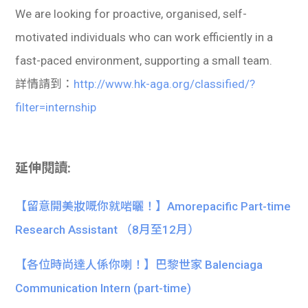
We are looking for proactive, organised, self-
motivated individuals who can work efficiently in a
fast-paced environment, supporting a small team.
詳情請到：
http://www.hk-aga.org/classified/?
filter=internship
延伸閱讀:
【留意開美妝嘅你就啱曬！】Amorepacific Part-time
Research Assistant （8月至12月）
【各位時尚達人係你喇！】巴黎世家 Balenciaga
Communication Intern (part-time)