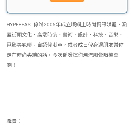
貸款
ge
計數
Gui
HYPEBEAST係喺2005年成立嘅網上時尚資訊媒體，涵
機
de
蓋街頭文化、高端時裝、藝術、設計、科技、音樂、
電影等範疇。自認係潮童，或者成日俾身邊朋友讚你
網上
校園
走在時尚尖端的話，今次係發揮你潮流觸覺嘅機會
私人
Gui
喇！
貸款
de
貸款
理財
計數
Gui
職責：
機
de