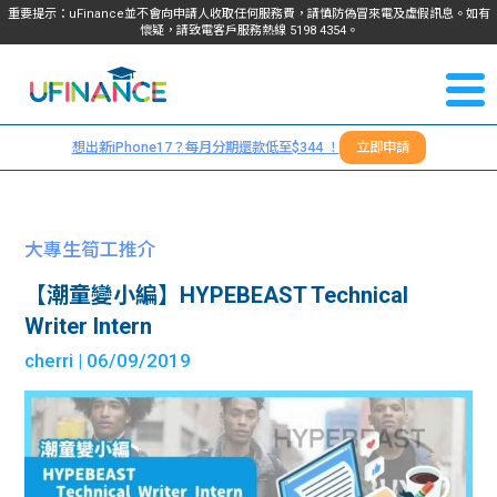
重要提示：uFinance並不會向申請人收取任何服務費，請慎防偽冒來電及虛假訊息。如有
懷疑，請致電客戶服務熱線
5198
4354
。
聯絡我
關於
們
想出新iPhone17？每月分期還款低至$344 ！
立即申請
＋
我們
852
貸款
5198
大專生筍工推介
4354
服務
【潮童變小編】HYPEBEAST Technical
Writer Intern
學生
學生
cherri
| 06/09/2019
貸款
資訊
Blog
常見
貸款