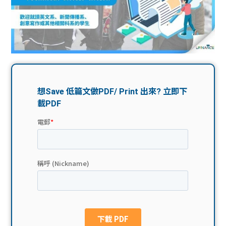
問題
計算
大專
機
學生
生筍
學生
福利
工推
故事
uFina
介
聯絡
分享
nce
搵工
我們
大學
校園
Gui
生學
贊助
de
費貸
Exc
款
han