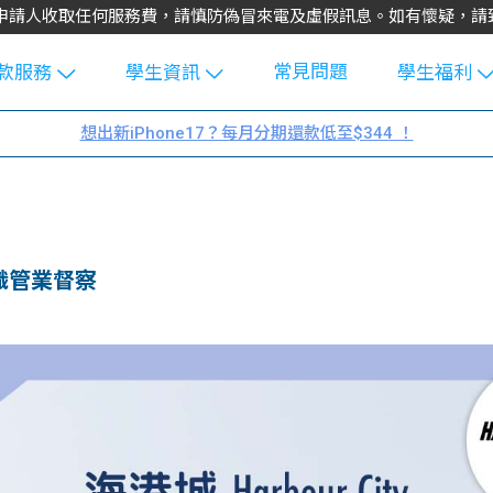
不會向申請人收取任何服務費，請慎防偽冒來電及虛假訊息。如有懷疑，
常見問題
款服務
學生資訊
學生福利
生貸款
Blog
uFinance 
想出新iPhone17？每月分期還款低至$344 ！
貸款計算
大專生筍
園贊助
機
工推介
學生故事
搵工
分享
Guide
職管業督察
Exchang
學生學費
e Guide
款
校園
貸款計數
Guide
機
理財
上私人貸
Guide