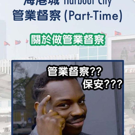
學生貸款
貸款計數
101
機