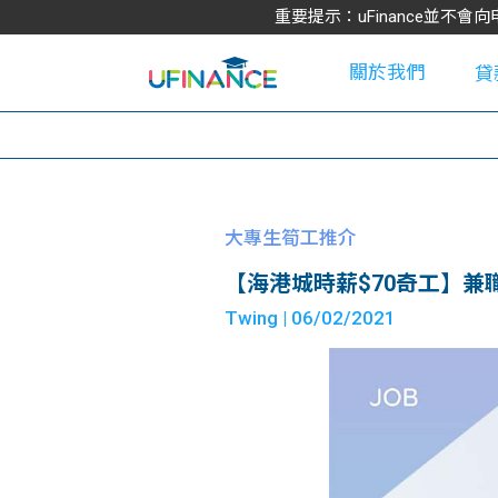
重要提示：uFinance並
關於我們
貸
學
大專生筍工推介
【海港城時薪$70奇工】兼
大
Twing
| 06/02/2021
貸
網
款