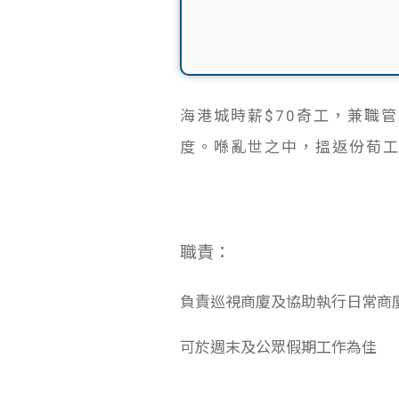
海港城時薪$70奇工，兼職
度。喺亂世之中，搵返份荀
職責：
負責巡視商廈及協助執行日常商廈
可於週末及公眾假期工作為佳