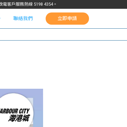
請致電客戶服務熱線
5198
4354
。
聯絡我們
立即申請
校