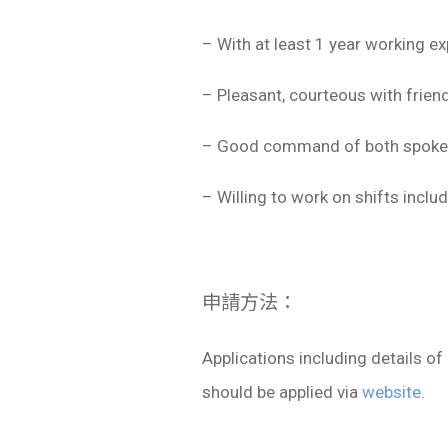
– With at least 1 year working ex
– Pleasant, courteous with frien
– Good command of both spoken 
– Willing to work on shifts incl
申請方法：
Applications including details o
should be applied via
website
.