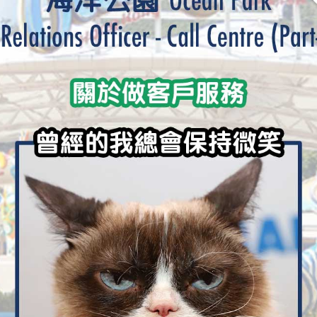
學生貸款
貸款計數
101
機