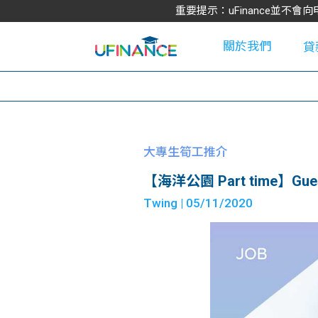
重要提示：uFinance並
關於我們
貸
學
大專生筍工推介
【海洋公園 Part time】Guest R
大
Twing
| 05/11/2020
貸
網
款