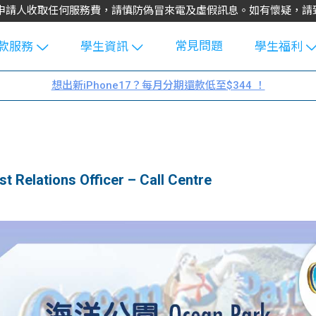
不會向申請人收取任何服務費，請慎防偽冒來電及虛假訊息。如有懷疑，
常見問題
款服務
學生資訊
學生福利
生貸款
Blog
uFinance 
想出新iPhone17？每月分期還款低至$344 ！
貸款計算
大專生筍
園贊助
機
工推介
學生故事
搵工
分享
Guide
elations Officer – Call Centre
Exchang
學生學費
e Guide
款
校園
貸款計數
Guide
機
理財
上私人貸
Guide