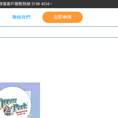
請致電客戶服務熱線
5198
4354
。
聯絡我們
立即申請
校