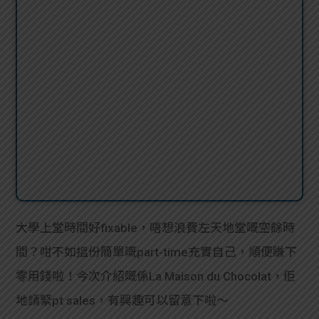
大學上堂時間好fixable，唔想浪費左天地堂嘅空餘時
間？咁不如搵份簡單嘅part-time充實自己，順便賺下
零用錢啦！今次介紹嘅係La Maison du Chocolat，佢
地請緊pt sales，有興趣可以留意下啦～