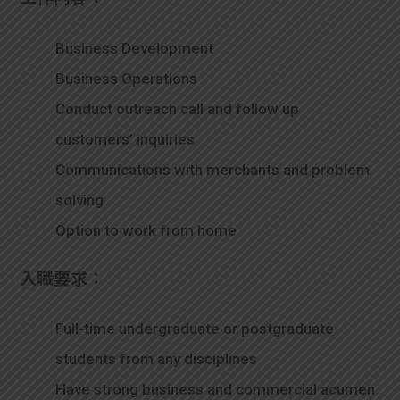
學生
Business Development
貸款
Business Operations
101
Conduct outreach call and follow up
customers’ inquiries
Communications with merchants and problem
solving
Option to work from home
入職要求：
Full-time undergraduate or postgraduate
students from any disciplines
Have strong business and commercial acumen