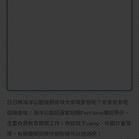
日日喺海洋公園做野係咪大家嘅夢想呢？依家就有呢
個機會啦！海洋公園招募緊短期Part-time嘅同學仔，
主要負責教育類嘅工作，例如搞下camp、校園計畫等
等，有興趣嘅同學仔絕對唔可以錯過啊！