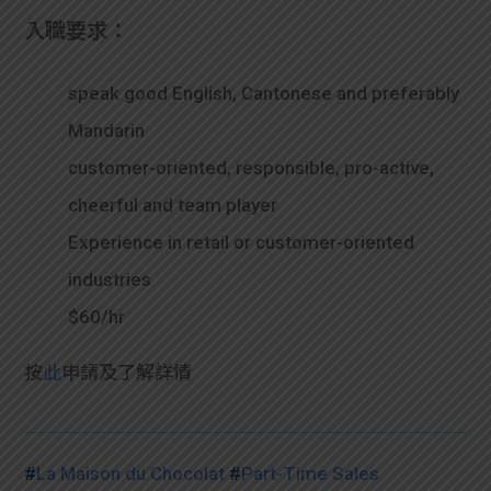
入職要求：
speak good English, Cantonese and preferably
Mandarin
customer-oriented, responsible, pro-active,
cheerful and team player
Experience in retail or customer-oriented
industries
$60/hr
按
此
申請及了解詳情
#
La Maison du Chocolat
#
Part-Time Sales