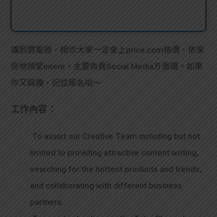
講到買電器，相信大家一定會上price.com格價，依家
佢地請緊intern，主要負責Social Media方面嘅。如果
你又興趣，記住報名啦～
工作內容：
To assist our Creative Team including but not
limited to providing attractive content writing,
searching for the hottest products and trends,
and collaborating with different business
partners.