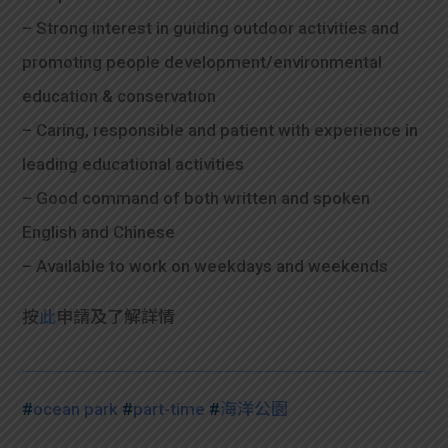
– Strong interest in guiding outdoor activities and
promoting people development/environmental
education & conservation
– Caring, responsible and patient with experience in
leading educational activities
– Good command of both written and spoken
English and Chinese
– Available to work on weekdays and weekends
按
此
申請及了解詳情
#
ocean park
#
part-time
#
海洋公園