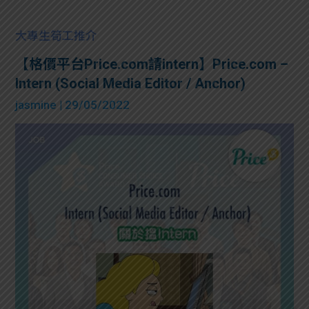
大專生筍工推介
【格價平台Price.com請intern】Price.com –
Intern (Social Media Editor / Anchor)
jasmine
| 29/05/2022