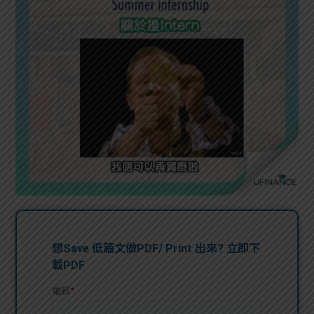
問題
計算
大專
機
學生
生筍
學生
福利
工推
故事
uFina
介
聯絡
分享
nce
搵工
我們
大學
校園
Gui
生學
贊助
de
費貸
Exc
款
han