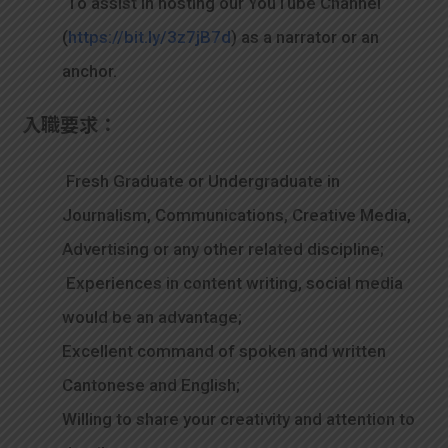
To assist in hosting our YouTube Channel
(
https://bit.ly/3z7jB7d
) as a narrator or an
anchor.
入職要求：
Fresh Graduate or Undergraduate in
Journalism, Communications, Creative Media,
Advertising or any other related discipline;
Experiences in content writing, social media
would be an advantage;
Excellent command of spoken and written
Cantonese and English;
Willing to share your creativity and attention to