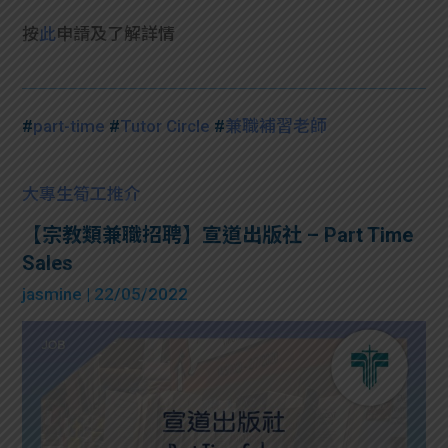
按
此
申請及了解詳情
#
part-time
#
Tutor Circle
#
兼職補習老師
大專生筍工推介
【宗教類兼職招聘】宣道出版社 – Part Time
Sales
jasmine
| 22/05/2022