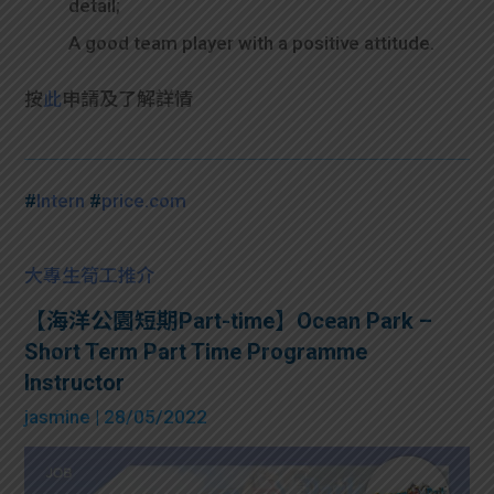
detail;
A good team player with a positive attitude.
按
此
申請及了解詳情
#
Intern
#
price.com
大專生筍工推介
【海洋公園短期Part-time】Ocean Park –
Short Term Part Time Programme
Instructor
jasmine
| 28/05/2022