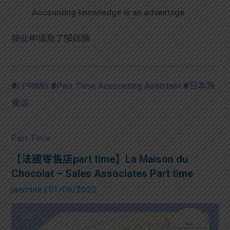
Accounting knowledge is an advantage
按
此
申請及了解詳情
#
I-PRIMO
#
Part Time Accounting Assistant
#
日本珠
寶店
Part Time
【法國零售店part time】La Maison du
Chocolat – Sales Associates Part time
jasmine
| 01/06/2022