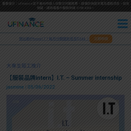
重要提示：uFinance並不會向申請人收取任何服務費，請慎防偽冒來電及虛假訊息。如有
懷疑，請致電客戶服務熱線
5198
4354
。
聯絡我
關於
們
想出新iPhone17？每月分期還款低至$344 ！
立即申請
＋
我們
852
貸款
5198
大專生筍工推介
4354
服務
【服裝品牌intern】I.T. – Summer internship
jasmine
| 05/06/2022
學生
學生
貸款
資訊
Blog
常見
貸款