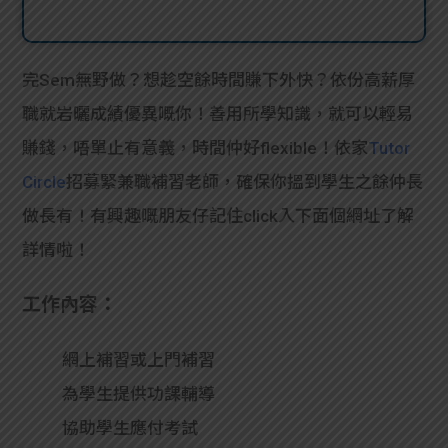
完Sem無野做？想趁空餘時間賺下外快？依份高薪厚
職就岩曬成績優異嘅你！善用所學知識，就可以輕易
賺錢，唔單止有意義，時間仲好flexible！依家
Tutor
Circle
招募緊兼職補習老師，確保你搵到學生之餘仲長
做長有！有興趣嘅朋友仔記住click入下面個網址了解
詳情啦！
工作內容：
網上補習或上門補習
為學生提供功課輔導
協助學生應付考試