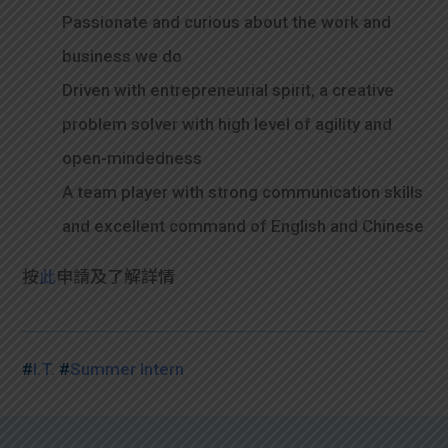
Passionate and curious about the work and
business we do
Driven with entrepreneurial spirit, a creative
problem solver with high level of agility and
open-mindedness
A team player with strong communication skills
and excellent command of English and Chinese
按
此
申請及了解詳情
#
I.T.
#
Summer Intern