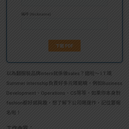
貸款
ge
計數
Gui
機
de
網上
校園
私人
Gui
以為翻服裝品牌intern就係做sales？錯啦～ I.T.嘅
貸款
de
Summer internship負責好多元嘅範疇，例如Business
貸款
理財
Development、Operations、CS等等。如果你本身對
fashion都好感興趣，想了解下公司嘅運作，記住要報
計數
Gui
名啦！
機
de
工作內容：