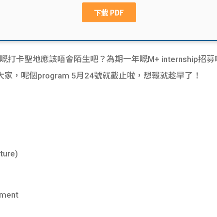
卡聖地應該唔會陌生吧？為期一年嘅M+ internship招募啦～
，呢個program 5月24號就截止啦，想報就趁早了！
ture)
tment