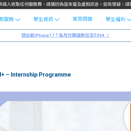
不會向申請人收取任何服務費，請慎防偽冒來電及虛假訊息。如有懷疑，
常見問題
款服務
學生資訊
學生福利
生貸款
Blog
uFinance 
想出新iPhone17？每月分期還款低至$344 ！
貸款計算
大專生筍
園贊助
機
工推介
學生故事
搵工
分享
Guide
Internship Programme
Exchang
學生學費
e Guide
款
校園
貸款計數
Guide
機
理財
上私人貸
Guide