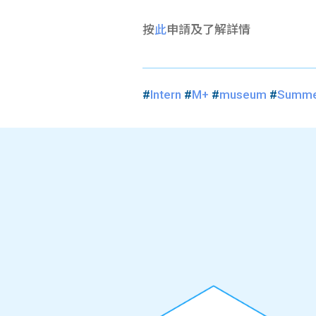
按
此
申請及了解詳情
#
Intern
#
M+
#
museum
#
Summer