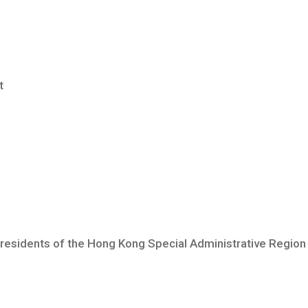
t
esidents of the Hong Kong Special Administrative Region 