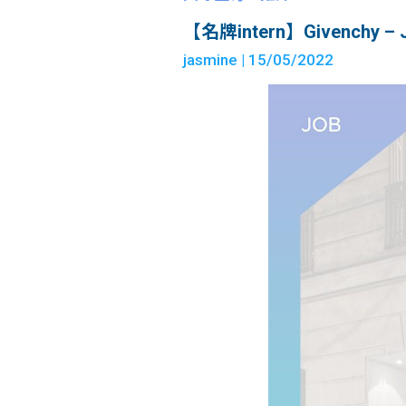
【名牌intern】Givenchy – Jun
jasmine
| 15/05/2022