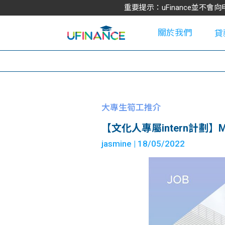
重要提示：uFinance並
關於我們
貸
學
大專生筍工推介
【文化人專屬intern計劃】M+ – 
大
jasmine
| 18/05/2022
貸
網
款