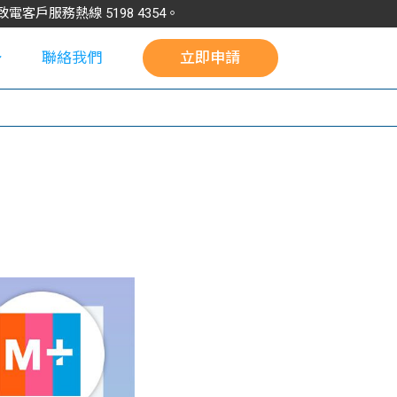
請致電客戶服務熱線
5198
4354
。
聯絡我們
立即申請
校