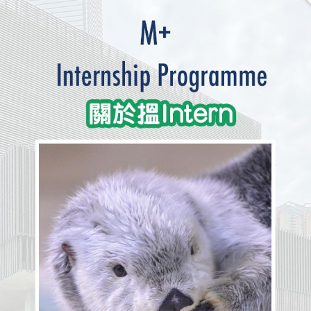
學生貸款
貸款計數
101
機