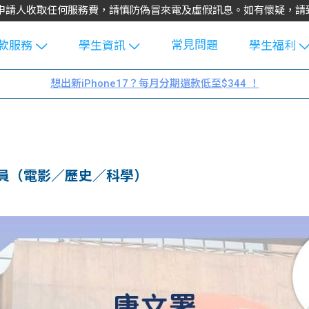
不會向申請人收取任何服務費，請慎防偽冒來電及虛假訊息。如有懷疑，
常見問題
款服務
學生資訊
學生福利
生貸款
Blog
uFinance 
想出新iPhone17？每月分期還款低至$344 ！
貸款計算
大專生筍
園贊助
機
工推介
學生故事
搵工
分享
Guide
員（電影／歷史／科學）
Exchang
學生學費
e Guide
款
校園
貸款計數
Guide
機
理財
上私人貸
Guide