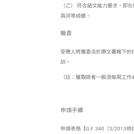
（乙） 符合語文能力要求，即
具同等成績。
職責
受聘人將獲委派於康文署轄下的
訓。
（註：獲取錄者一般須每周工作
申請手續
申請表格【G.F. 340（3/