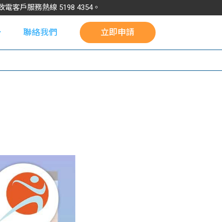
請致電客戶服務熱線
5198
4354
。
聯絡我們
立即申請
校