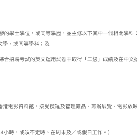
頒發的學士學位，或同等學歷，並主修以下其中一個相關學科
文學，或同等學科；及
在綜合招聘考試的英文運用試卷中取得「二級」成績及在中文
香港電影資料館，接受搜羅及管理藏品、籌辦展覽、電影放
44小時，或須不定時、在周末及╱或假日工作。）