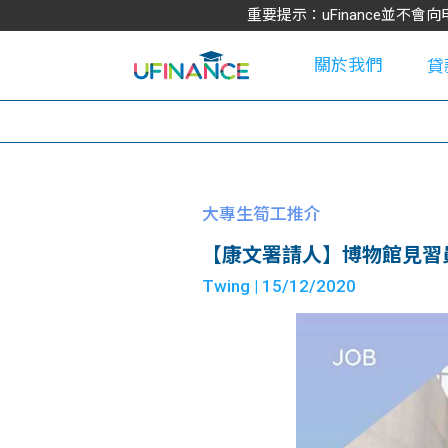
重要提示：uFinance並
關於我們
貸
學
大專生筍工推介
【康文署請人】博物館見習
大
Twing
| 15/12/2020
貸
網
款