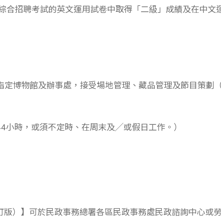
在綜合招聘考試的英文運用試卷中取得「二級」成績及在中文
指定博物館及辦事處，接受場地管理、藏品管理及節目策劃
44小時，或須不定時、在周末及╱或假日工作。）
2013修訂版）】可於民政事務總署各區民政事務處民政諮詢中心