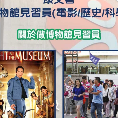
學生貸款
貸款計數
101
機