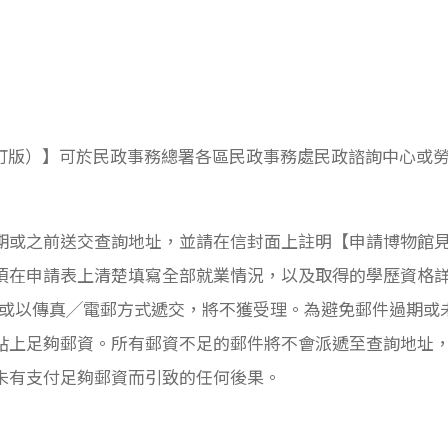
2013修訂版）】可於民政事務總署各區民政事務處民政諮詢中心
期或之前送交查詢地址，並請在信封面上註明【申請博物館
須在申請表上清楚填寫全部就業情況，以及取得的學歷資格詳
、或以傳真╱電郵方式遞交，將不獲受理。為避免郵件過期或
貼上足夠郵資。所有郵資不足的郵件將不會派遞至查詢地址
未有支付足夠郵資而引致的任何後果。