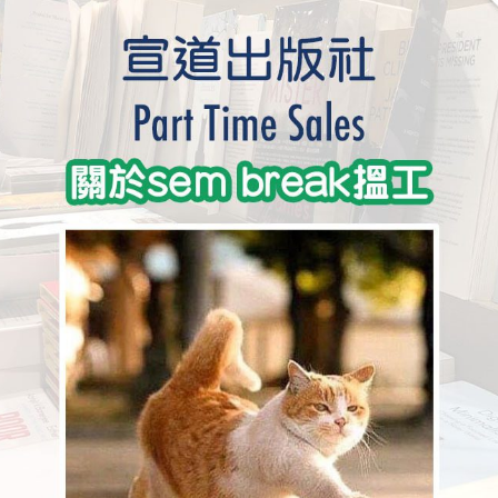
學生貸款
貸款計數
101
機