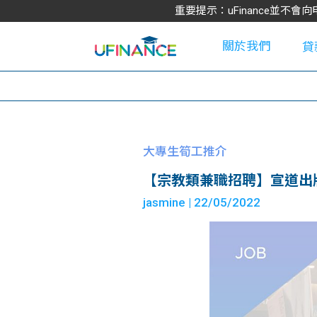
重要提示：uFinance並
關於我們
貸
學
大專生筍工推介
【宗教類兼職招聘】宣道出版社 – 
大
jasmine
| 22/05/2022
貸
網
款