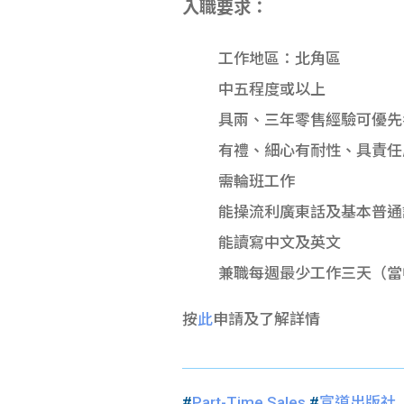
入職要求：
工作地區：北角區
中五程度或以上
具兩、三年零售經驗可優先
有禮、細心有耐性、具責任
需輪班工作
能操流利廣東話及基本普通
能讀寫中文及英文
兼職每週最少工作三天（當
按
此
申請及了解詳情
#
Part-Time Sales
#
宣道出版社