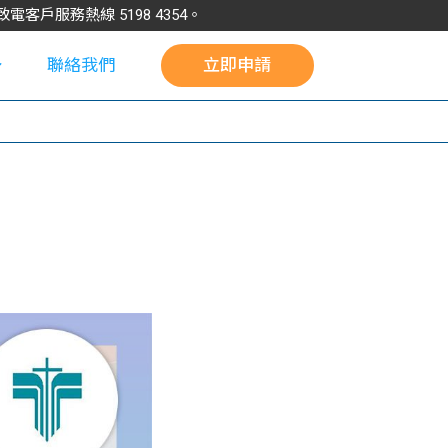
請致電客戶服務熱線
5198
4354
。
聯絡我們
立即申請
校