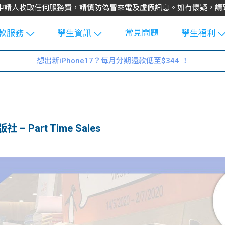
不會向申請人收取任何服務費，請慎防偽冒來電及虛假訊息。如有懷疑，
常見問題
款服務
學生資訊
學生福利
生貸款
Blog
uFinance 
想出新iPhone17？每月分期還款低至$344 ！
貸款計算
大專生筍
園贊助
機
工推介
學生故事
搵工
分享
Guide
Part Time Sales
Exchang
學生學費
e Guide
款
校園
貸款計數
Guide
機
理財
上私人貸
Guide