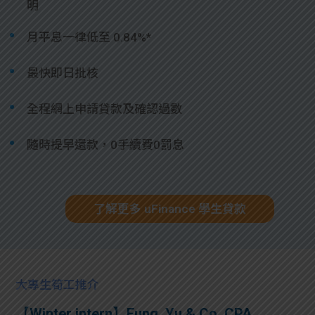
明
月平息一律低至 0.84%*
最快即日批核
全程網上申請貸款及確認過數
隨時提早還款，0手續費0罰息
了解更多 uFinance 學生貸款
大專生筍工推介
【Winter intern】Fung, Yu & Co. CPA