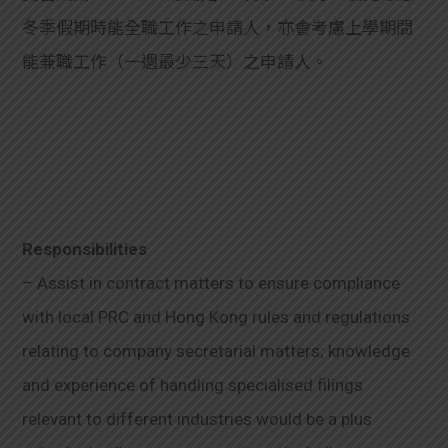
冬季假期時能全職工作之申請人，亦會考慮上學期間
能兼職工作（一週最少三天）之申請人。
Responsibilities
– Assist in contract matters to ensure compliance
with local PRC and Hong Kong rules and regulations
relating to company secretarial matters; knowledge
and experience of handling specialised filings
relevant to different industries would be a plus