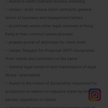
– Assist in client contract reviews, including:
– review / draft /revise client contracts, general
terms of business and engagement letters
– proactively assist other legal counsels in Hong
Kong in their contract review process
– prepare power of attorneys for client work
– review ‘Request for Proposal’ (RFP) documents
from clients and comment on the same
– General legal research and maintenance of legal
library / precedents
– Assist in the review of documents requested for
production in relation to requests made by third
parties, regulators or clients
– Assist in the review of legal documents such as