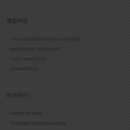
實習內容：
– concepts and practices of audit
– performing audit work
– audit case study
– presentation
應徵條件：
– willing to learn
– energetic and passionate