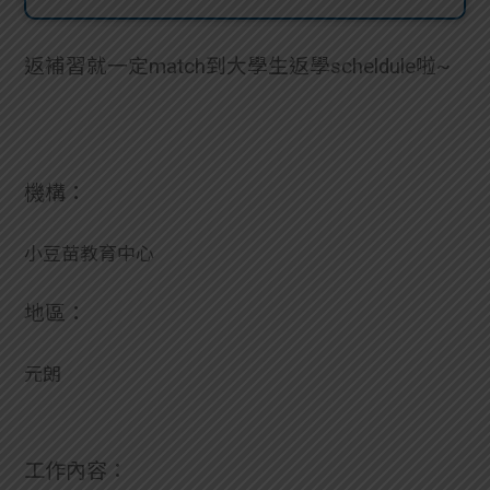
貸款
ge
返補習就一定match到大學生返學scheldule啦~
計數
Gui
機
de
網上
校園
機構：
私人
Gui
小豆苗教育中心
貸款
de
地區：
貸款
理財
元朗
計數
Gui
機
de
工作內容：