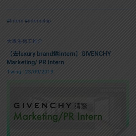
#
Intern
#
internship
大專生筍工推介
【去luxury brand返intern】GIVENCHY
Marketing/ PR Intern
Twing
| 23/09/2019