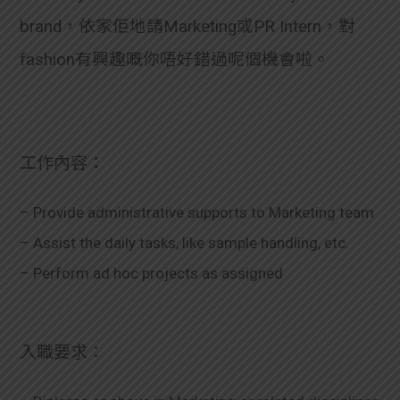
brand，依家佢地請Marketing或PR Intern，對
fashion有興趣嘅你唔好錯過呢個機會啦。
工作內容：
– Provide administrative supports to Marketing team
– Assist the daily tasks, like sample handling, etc.
– Perform ad hoc projects as assigned
入職要求：