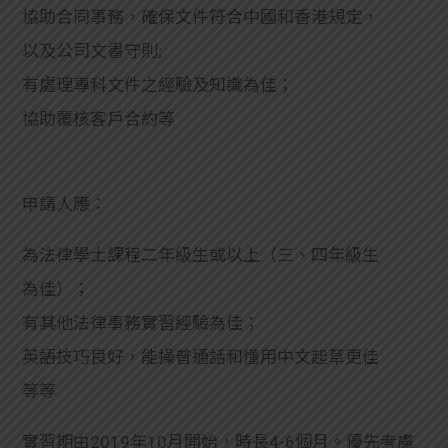
協助合同事務，確保文件符合中國和香港規定，
以及公司文書守則;
有處理專科文件之經驗及知識為佳；
協助覆核客戶合約等
申請人應：
為法律學士課程二年級生或以上（三、四年級生
為佳）；
有其他法律事務實習經驗為佳；
英語技巧良好，能操普通話和懂用中文起草更佳
等等
實習期由2019年10月開始，時長4-6個月。優先考慮