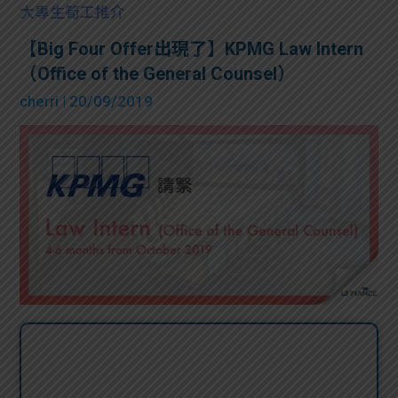
大專生筍工推介
【Big Four Offer出現了】KPMG Law Intern
（Office of the General Counsel）
cherri
| 20/09/2019