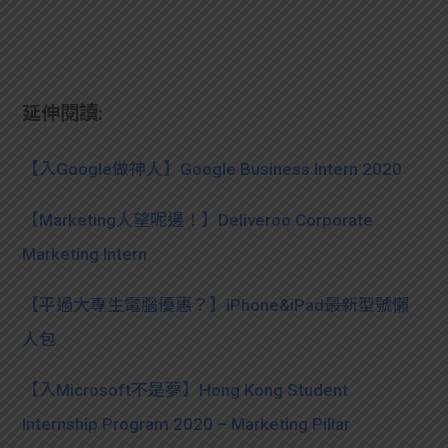
延伸閱讀:
【入Google做神人】Google Business Intern 2020
【Marketing人望呢邊！】Deliveroo Corporate
Marketing Intern
【平過大專生電腦優惠？】iPhone&iPad最新型號懶
人包
【入Microsoft不是夢】Hong Kong Student
Internship Program 2020 – Marketing Pillar