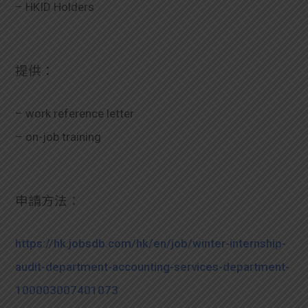
– HKID Holders
提供：
– work reference letter
– on-job training
申請方法：
https://hk.jobsdb.com/hk/en/job/winter-internship-
audit-department-accounting-services-department-
100003007401073