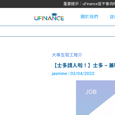
重要提示：uFinance並
關於我們
貸
學
大專生筍工推介
【士多請人啦！】士多 – 
大
jasmine
| 02/04/2022
貸
網
款