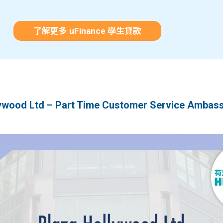
了解更多 uFinance 學生貸款
d Ltd – Part Time Customer Service Ambas