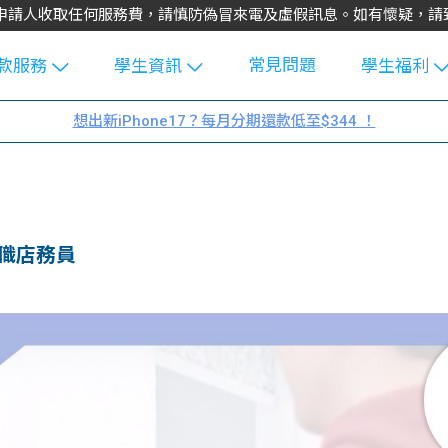
不會向申請人收取任何服務費，請慎防偽冒來電及虛假訊息。如有懷疑，
常見問題
款服務
學生資訊
學生福利
生貸款
Blog
uFinance 
想出新iPhone17？每月分期還款低至$344 ！
貸款計算
大專生筍
園贊助
機
工推介
學生故事
搵工
分享
Guide
兼職店務員
Exchang
學生學費
e Guide
款
校園
貸款計數
Guide
機
理財
上私人貸
Guide