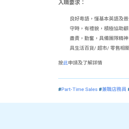
入職要求：
良好粵語，懂基本英語及普
守時，有禮貌，積極協助顧
盡責，勤奮，具備團隊精神
具生活百貨/ 超市/ 零售
按
此
申請及了解詳情
#
Part-Time Sales
#
兼職店務員