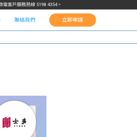
請致電客戶服務熱線
5198
4354
。
聯絡我們
立即申請
校