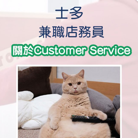
學生貸款
貸款計數
101
機