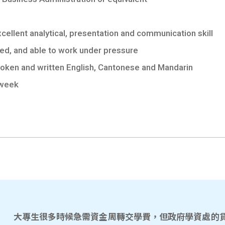
cellent analytical, presentation and communication skill
ted, and able to work under pressure
ken and written English, Cantonese and Mandarin
 week
大專生很多時候急需資金周轉交學費，但政府學資處的貸款