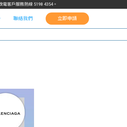
請致電客戶服務熱線
5198
4354
。
聯絡我們
立即申請
校