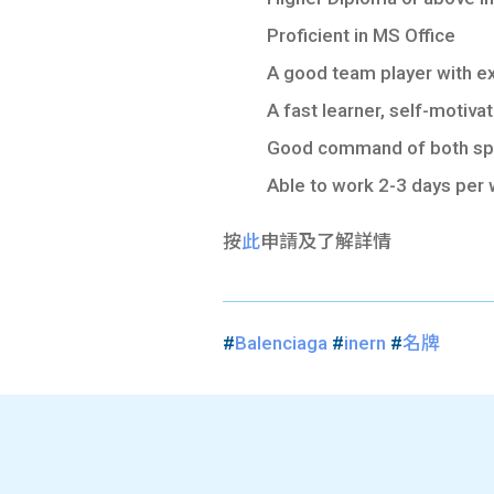
Proficient in MS Office
A good team player with ex
A fast learner, self-motiva
Good command of both spo
Able to work 2-3 days per
按
此
申請及了解詳情
#
Balenciaga
#
inern
#
名牌