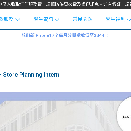
不會向申請人收取任何服務費，請慎防偽冒來電及虛假訊息。如有懷疑，
常見問題
款服務
學生資訊
學生福利
生貸款
Blog
uFinance 
想出新iPhone17？每月分期還款低至$344 ！
貸款計算
大專生筍
園贊助
機
工推介
學生故事
搵工
分享
Guide
tore Planning Intern
Exchang
學生學費
e Guide
款
校園
貸款計數
Guide
機
理財
上私人貸
Guide