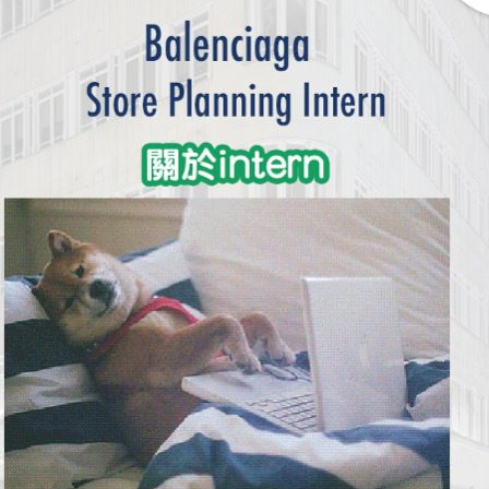
學生貸款
貸款計數
101
機