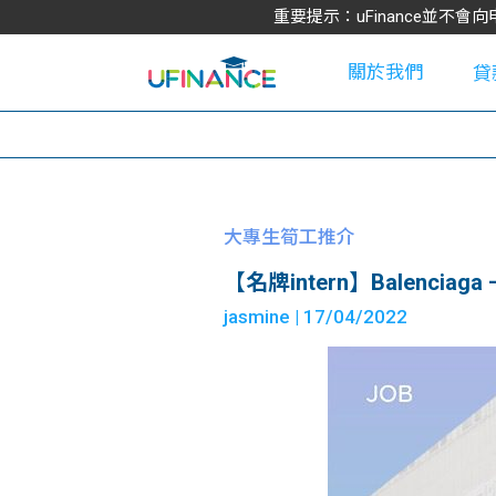
重要提示：uFinance並
關於我們
貸
學
大專生筍工推介
【名牌intern】Balenciaga – S
大
jasmine
| 17/04/2022
貸
網
款