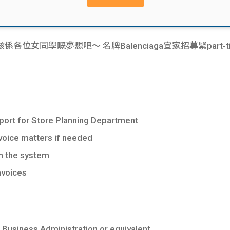
學嘅夢想吧～ 名牌Balenciaga宜家招募緊part-time Sto
port for Store Planning Department
voice matters if needed
in the system
nvoices
 Business Administration or equivalent