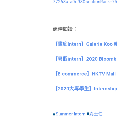
77268afa0d98&sectionRank=7
延伸閱讀：
【畫廊Intern】Galerie Koo 雍
【暑假intern】2020 Bloomber
【E commerce】HKTV Mall –
【
2020大專學生】
Interns
#
Summer Intern
#
嘉士伯