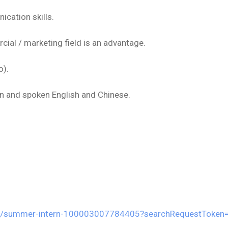
cation skills.
ial / marketing field is an advantage.
o).
 and spoken English and Chinese.
job/summer-intern-100003007784405?searchRequestToke