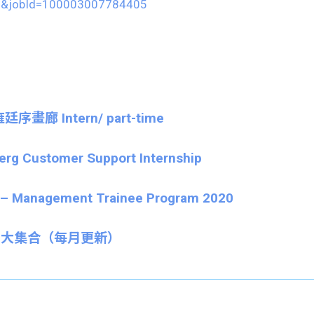
5&jobId=100003007784405
廷序畫廊 Intern/ part-time
g Customer Support Internship
 Management Trainee Program 2020
hip大集合
（每月更新）