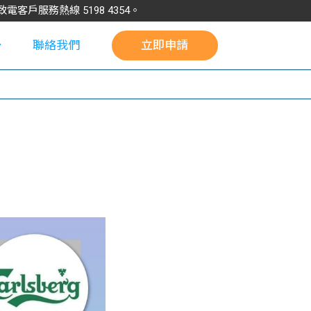
請致電客戶服務熱線
5198
4354
。
聯絡我們
立即申請
校