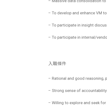
– Massive data consolidation to
– To develop and enhance VM to
– To participate in insight discu
– To participate in internal/vend
入職條件
– Rational and good reasoning, pr
– Strong sense of accountabilit
– Willing to explore and seek fo