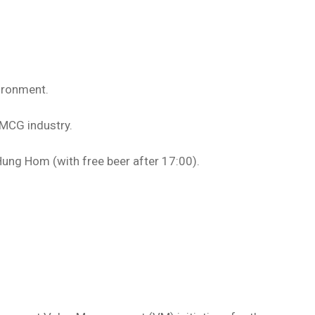
vironment.
FMCG industry.
ung Hom (with free beer after 17:00).