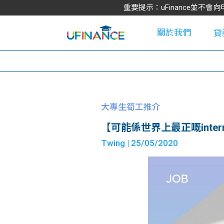
重要提示：uFinance並
關於我們
貸
學
大專生筍工推介
【可能係世界上最正嘅intern?
大
Twing
| 25/05/2020
貸
網
款