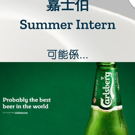
學生貸款
貸款計數
101
機