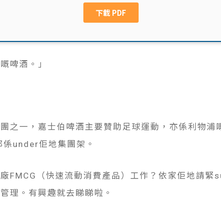
飲嘅啤酒。」
集團之一，嘉士伯啤酒主要贊助足球運動，亦係
利物浦嘅
er都係under佢地集團架。
FMCG（快速流動消費產品）工作？依家佢地請緊summ
值管理。有興趣就去睇睇啦。