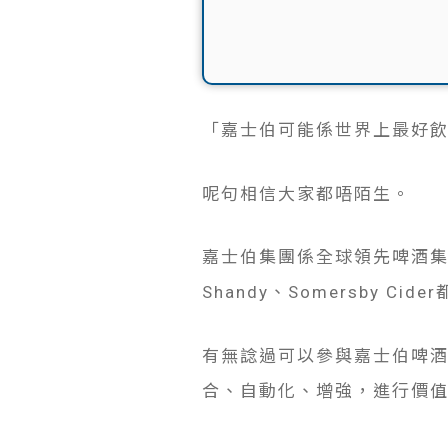
「嘉士伯可能係世界上最好
呢句相信大家都唔陌生。
嘉士伯集團係全球領先啤酒
Shandy、Somersby Cid
有無諗過可以參與嘉士伯啤酒廠
合、自動化、增強，進行價