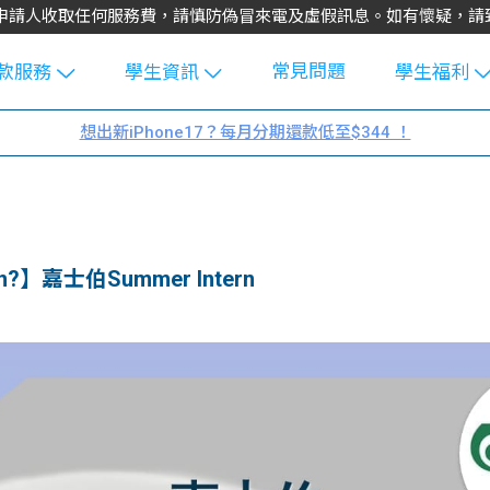
不會向申請人收取任何服務費，請慎防偽冒來電及虛假訊息。如有懷疑，
常見問題
款服務
學生資訊
學生福利
生貸款
Blog
uFinance 
想出新iPhone17？每月分期還款低至$344 ！
貸款計算
大專生筍
園贊助
機
工推介
學生故事
搵工
分享
Guide
】嘉士伯Summer Intern
Exchang
學生學費
e Guide
款
校園
貸款計數
Guide
機
理財
上私人貸
Guide