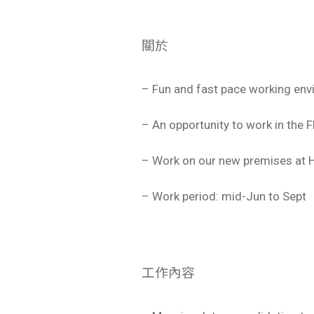
關於
– Fun and fast pace working en
– An opportunity to work in the 
– Work on our new premises at H
– Work period: mid-Jun to Sept
工作內容