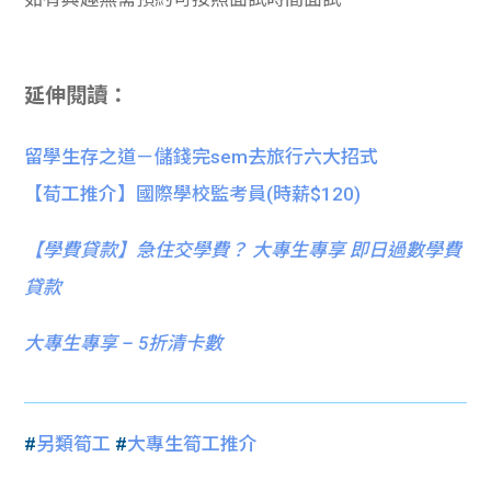
延伸閱讀：
留學生存之道－儲錢完sem去旅行六大招式
【荀工推介】國際學校監考員(時薪$120)
【
學費貸款】急住交學費？ 大專生專享 即日過數學費
貸款
大專生專享 – 5折清卡數
#
另類筍工
#
大專生筍工推介