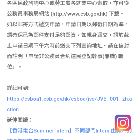
各區民政諮詢中心或勞工處各就業中心索取，亦可從
公務員事務局網站 (http://www.csb.gov.hk) 下載。
如以郵寄方式遞交申請，申請日期以郵戳日期為準。
請確保已為郵件支付足夠郵資。如親身遞交，請於截
止申請日期下午六時前送交下列查詢地址。請在信封
面註明「申請非公務員合約選民登記幹事(兼職) 職
位」。
詳細可到:
https://csboa1.csb.gov.hk/csboa/jve/JVE_001_zh.a
ction
延伸閱讀：
【香港電台Summer Intern】不同部門Intern 由剪片到