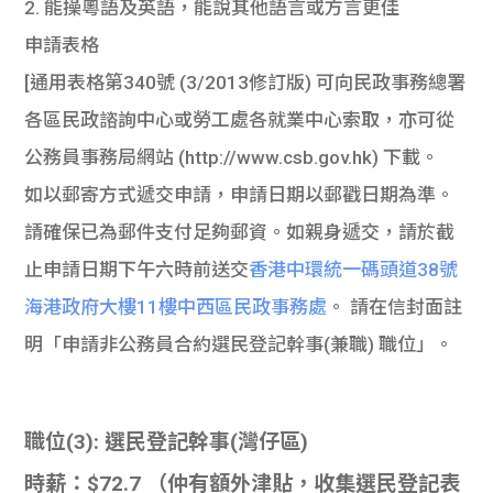
2. 能操粵語及英語，能說其他語言或方言更佳
申請表格
[通用表格第340號 (3/2013修訂版) 可向民政事務總署
各區民政諮詢中心或勞工處各就業中心索取，亦可從
公務員事務局網站 (http://www.csb.gov.hk) 下載。
如以郵寄方式遞交申請，申請日期以郵戳日期為準。
請確保已為郵件支付足夠郵資。如親身遞交，請於截
止申請日期下午六時前送交
香港中環統一碼頭道38號
海港政府大樓11樓中西區民政事務處
。 請在信封面註
明「申請非公務員合約選民登記幹事(兼職) 職位」。
職位(3): 選民登記幹事(灣仔區)
時薪：$72.7 （仲有額外津貼，收集選民登記表