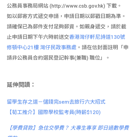
公務員事務局網站 (http://www.csb.gov.hk) 下載。
如以郵寄方式遞交申請，申請日期以郵戳日期為準。
請確保已為郵件支付足夠郵資。如親身遞交，請於截
止申請日期下午六時前送交
香港灣仔軒尼詩道130號
修頓中心21樓 灣仔民政事務處
。請在信封面註明「申
請非公務員合約選民登記幹事(兼職) 職位」。
延伸閱讀：
留學生存之道－儲錢完sem去旅行六大招式
【荀工推介】國際學校監考員(時薪$120)
【
學費貸款】急住交學費？ 大專生專享 即日過數學費