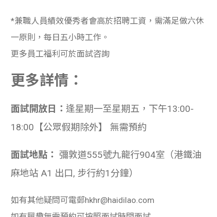
學生
*兼職人員績效優秀者會高於招聘工資，需滿足做六休
貸款
一原則，每日五小時工作。
更多員工福利可於面試咨詢
101
更多詳情：
面試開放日：
逢星期一至星期五，下午13:00-
18:00【公眾假期除外】 無需預約
面試地點：
彌敦道555號九龍行904室（港鐵油
麻地站 A1 出口, 步行約1分鐘）
如有其他疑問可電郵
hkhr@haidilao.com
如有興趣無需預約可按照面試時間面試