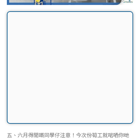
五、六月得閒嘅同學仔注意！今次份筍工就啱哂你哋