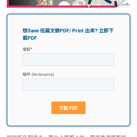
問題
計算
大專
機
學生
生筍
學生
福利
工推
故事
uFina
介
聯絡
分享
nce
搵工
我們
大學
校園
Gui
生學
贊助
de
費貸
Exc
款
han