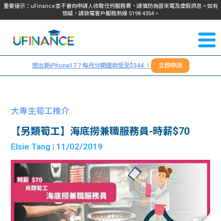
重要提示：uFinance並不會向申請人收取任何服務費，請慎防偽冒來電及虛假訊息。如有
懷疑，請致電客戶服務熱線
5198
4354
。
聯絡我
關於
們
想出新iPhone17？每月分期還款低至$344 ！
立即申請
＋
我們
852
貸款
5198
大專生筍工推介
4354
服務
【另類筍工】海底撈兼職服務員-時薪$70
Elsie Tang
| 11/02/2019
學生
學生
貸款
資訊
Blog
常見
貸款