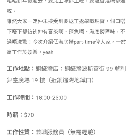
啱啱新年假過去，要北上嘅都上咗，要返香港嘅都返
貸款
ge
咗。
計數
Gui
雖然大家一定仲未接受到要返工返學嘅現實，個口嗒
下嗒下都彷彿仲有喜茶啊、探魚啊、海底撈陣味，不
機
de
過唔洗驚！今次介紹個
海底撈part-time俾大家，一於
網上
校園
寓工作於娛樂，yeah!
私人
Gui
工作地點：
銅鑼灣店：銅鑼灣波斯富街 99 號利
貸款
de
舞臺廣場 19 樓（近銅鑼灣地鐵口）
貸款
理財
工作時間：
18:00-23:00
計數
Gui
時薪：
$70
機
de
工作性質：
兼職服務員（無需經驗）