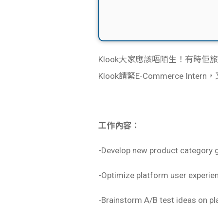
Klook大家應該唔陌生！有時佢旅
Klook請緊
E-Commerce Inte
工作內容：
-Develop new product category g
-Optimize platform user experie
-Brainstorm A/B test ideas on pl