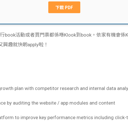
行book活動或者買門票都係喺Klook到book。依家有機會係
rn，又興趣就快啲apply啦！
rowth plan with competitor research and internal data analy
nce by auditing the website / app modules and content
atform to improve key performance metrics including click-