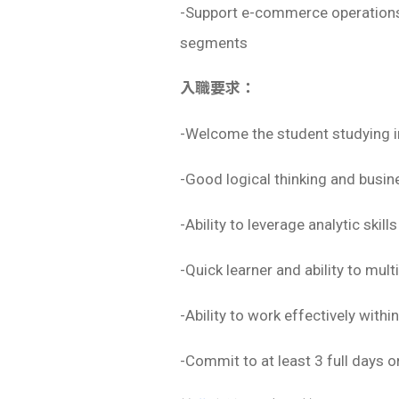
-Support e-commerce operations 
segments
入職要求：
-Welcome the student studying i
-Good logical thinking and busine
-Ability to leverage analytic skill
-Quick learner and ability to mul
-Ability to work effectively wit
-Commit to at least 3 full days 