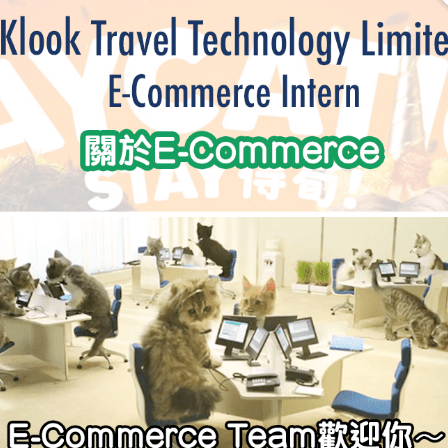
學生貸款
貸款計數
101
機