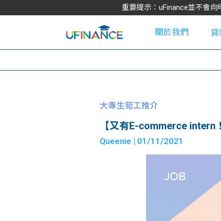
重要提示：uFinance並
關於我們
貸
學
大專生筍工推介
【又有E-commerce intern！】K
大
Queenie
| 01/11/2021
貸
網
款