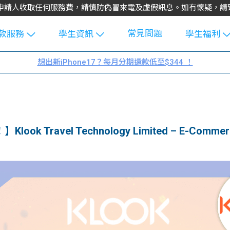
不會向申請人收取任何服務費，請慎防偽冒來電及虛假訊息。如有懷疑，
常見問題
款服務
學生資訊
學生福利
生貸款
Blog
uFinance 
想出新iPhone17？每月分期還款低至$344 ！
貸款計算
大專生筍
園贊助
機
工推介
學生故事
搵工
分享
Guide
look Travel Technology Limited – E-Commerc
Exchang
學生學費
e Guide
款
校園
貸款計數
Guide
機
理財
上私人貸
Guide