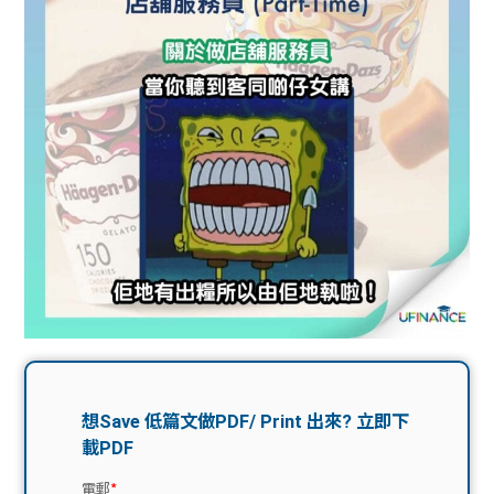
問題
計算
大專
機
學生
生筍
學生
福利
工推
故事
uFina
介
聯絡
分享
nce
搵工
我們
大學
校園
Gui
生學
贊助
de
費貸
Exc
款
han