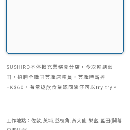
SUSHIRO不停擴充業務開分店，今次輪到藍
田，招聘全職同兼職店務員，兼職時薪達
HK$60，有意返飲食業嘅同學仔可以try try。
工作地點：佐敦, 黃埔, 荔枝角, 黃大仙, 樂富, 藍田(開幕