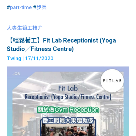
#
part-time
#
步兵
大專生筍工推介
【輕鬆荀工】Fit Lab Receptionist (Yoga
Studio／Fitness Centre)
Twing
| 17/11/2020