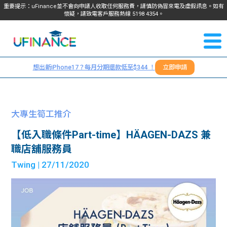
重要提示：uFinance並不會向申請人收取任何服務費，請慎防偽冒來電及虛假訊息。如有
懷疑，請致電客戶服務熱線
5198
4354
。
聯絡我
關於
們
想出新iPhone17？每月分期還款低至$344 ！
立即申請
＋
我們
852
貸款
5198
大專生筍工推介
4354
服務
【低入職條件Part-time】HÄAGEN-DAZS 兼
職店舖服務員
學生
學生
Twing
| 27/11/2020
貸款
資訊
Blog
常見
貸款