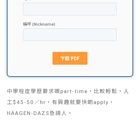
貸款
ge
計數
Gui
機
de
網上
校園
私人
Gui
貸款
de
中學程度學歷要求嘅part-time，比較輕鬆，人
貸款
理財
工$45-50／hr，有興趣就要快啲apply，
計數
Gui
HÄAGEN-DAZS急請人。
機
de