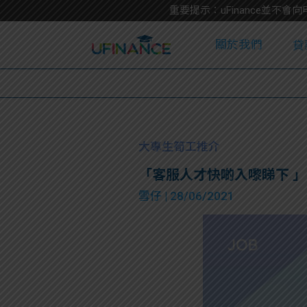
重要提示：uFinance並
關於我們
貸
學
大專生筍工推介
「客服人才快啲入嚟睇下 」 Part-t
大
雪仔
| 28/06/2021
貸
網
款