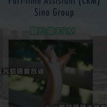
學生貸款
貸款計數
101
機