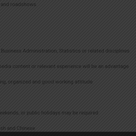
s and roadshows.
Business Administration, Statistics or related disciplines
edia content or relevant experience will be an advantage
king, organized and good working attitude
eekends, or public holidays may be required
sh and Chinese