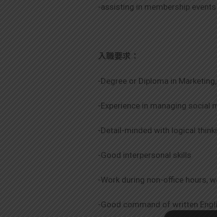
-assisting in membership event
入職要求：
-Degree or Diploma in Marketing, 
-Experience in managing social m
-Detail-minded with logical thin
-Good interpersonal skills
-Work during non-office hours, w
-Good command of written Engli