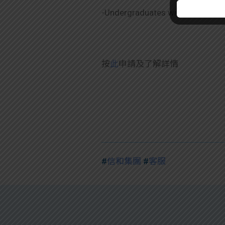
-Undergraduates will be conside
按
此
申請及了解詳情
#
信和集團
#
客服