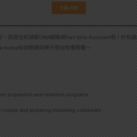
和請緊CRM範疇嘅Part-time Assistant啊！所有讀mar
ial media有經驗嘅同學仔更加有優勢喔～
er acquisition and retention programs
 copies and preparing marketing collaterals