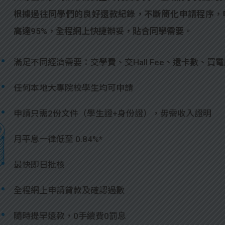
根據過往同學們的良好還款紀錄，不斷簡化申請程序，
高達95%，全程網上快捷辦妥，貼合同學需要。
滿足不同經濟需要：交學費、交Hall Fee、還卡數、買
任何本地大專院校學生均可申請
申請只需2份文件（學生證+身份證），毋需收入證明
月平息一律低至 0.84%*
最快即日批核
全程網上申請貸款及確認過數
隨時提早還款，0手續費0罰息