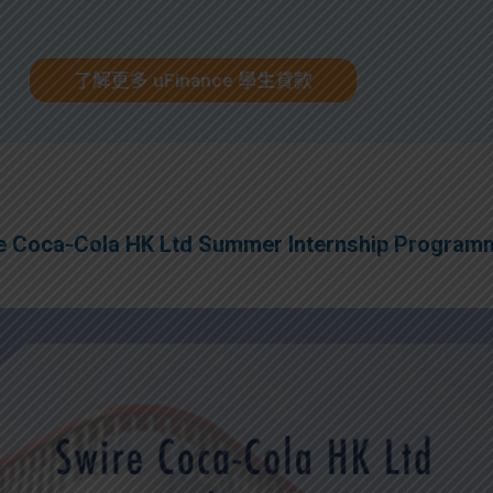
了解更多 uFinance 學生貸款
Cola HK Ltd Summer Internship Programm