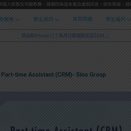
不會向申請人收取任何服務費，請慎防偽冒來電及虛假訊息。如有懷疑，
常見問題
款服務
學生資訊
學生福利
生貸款
Blog
uFinance 
想出新iPhone17？每月分期還款低至$344 ！
貸款計算
大專生筍
園贊助
機
工推介
學生故事
搵工
分享
Guide
ime Assistant (CRM)- Sino Group
Exchang
學生學費
e Guide
款
校園
貸款計數
Guide
機
理財
上私人貸
Guide