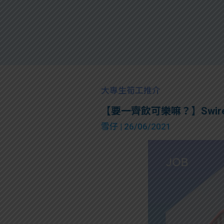
大專生筍工推介
【要一齊飲可樂嘛？】Swire Coca-
雪仔
| 26/06/2021