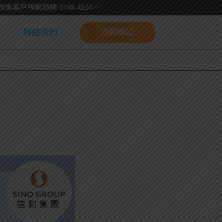
請致電客戶服務熱線
5198
4354
。
聯絡我們
立即申請
校