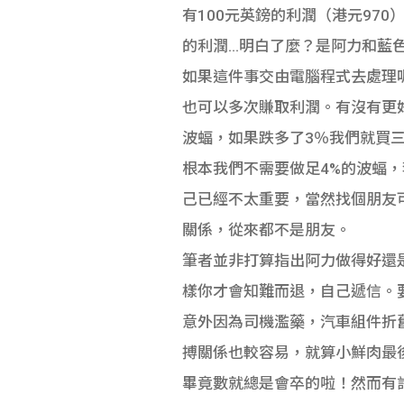
有100元英鎊的利潤（港元970
的利潤…明白了麼？是阿力和藍
如果這件事交由電腦程式去處理
也可以多次賺取利潤。有沒有更好
波蝠，如果跌多了3％我們就買三
根本我們不需要做足4%的波蝠
己已經不太重要，當然找個朋友
關係，從來都不是朋友。
筆者並非打算指出阿力做得好還
樣你才會知難而退，自己遞信。
意外因為司機濫藥，汽車組件折
搏關係也較容易，就算小鮮肉最
畢竟數就總是會卒的啦！然而有