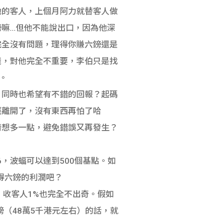
他的客人，上個月阿力就替客人做
嘛…但他不能說出口，因為他深
完全沒有問題，理得你賺六鎊還是
錢，對他完全不重要，李伯只是找
。
，同時也希望有不錯的回報？起碼
經離開了，沒有東西再怕了哈
情想多一點，避免錯誤又再發生？
6，波蝠可以達到500個基點。如
只得六鎊的利潤吧？
，收客人1%也完全不出奇。假如
英鎊（48萬5千港元左右）的話，就