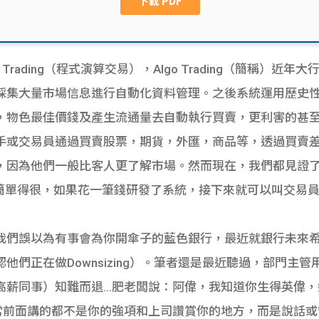
m Trading（程式演算交易），Algo Trading（簡稱）
大量市場信息進行自動化資料管理。之後系統運用歷史性(Time
，物色最佳價錢及產生流通量去自動執行買賣，更利害的甚
手或交易員通過買賣股票，期貨，外匯，商品等，透過買賣
，因為他們一般比客人更了解市場。然而現在，我們都見證了
因簡單得很，如果花一筆錢研發了系統，接下來就可以叫交易
們誤以為有事會為你開傘子的藍色銀行，最近就銀行未來希望做D
他們正在做Downsizing）。筆者還是最近聽過，部門主
高薪同事）知難而退…肥老闆說：阿偉，我知道你生得英偉，
常前面講的都不是你的強項和上司讚賞你的地方，而是說話或