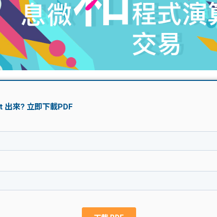
學生貸款
貸款計數
101
機