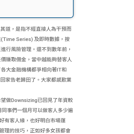
近年大行其道，是指不經直接人為干預而
 Series) 及即時數據，按
至進行風險管理。還不到數年前，
差價賺取佣金，當中越能夠替客人
各大金融機構都爭相向著IT和
員回家告老歸田了。大家都感歎業
ownsizing已回見了年資較
管用同事們一個月可以做客人多少遍
好有客人緣，也好明白市場運
管理的技巧，正如好多女孩都會