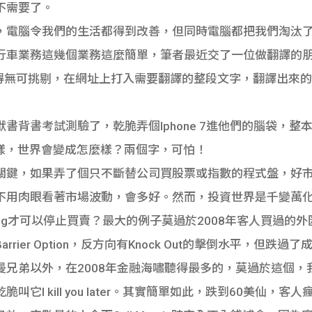
不需要了。
，電腦令我們的生活都得到改善，但同時電腦都把我們淘汰
行車業務這幾個業務這麼簡單，筆者最近交了一位做翻譯的
ate已經做得無可挑剔，在網址上打入需要翻譯的整段文字，翻譯出
書背書考試測驗了，乾脆弄個Iphone 7進他們的腦袋，
這樣，世界會變成怎麼樣？兩個字，可怕！
關鍵，如果弄了個只不斷替公司買股票或指數的程式盤，好
不用肉眼看著市場波動，會多好。然而，投資世界是千變萬
lug才可以停止買賣？最大的例子莫過於2008年客人買過的
rier Option，反方向有Knock Out的擊倒水平，但
弟以外，在2008年金融海嘯聽得最多的，莫過於這個，我們叫
它I kill you later。其實簡單如此，跌到60美仙，