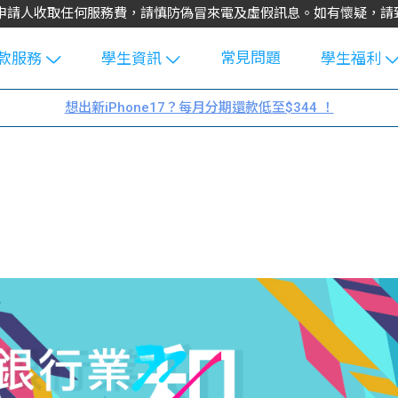
不會向申請人收取任何服務費，請慎防偽冒來電及虛假訊息。如有懷疑，
常見問題
款服務
學生資訊
學生福利
生貸款
Blog
uFinance 
想出新iPhone17？每月分期還款低至$344 ！
貸款計算
大專生筍
園贊助
機
工推介
學生故事
搵工
分享
Guide
Exchang
學生學費
e Guide
款
校園
貸款計數
Guide
機
理財
上私人貸
Guide