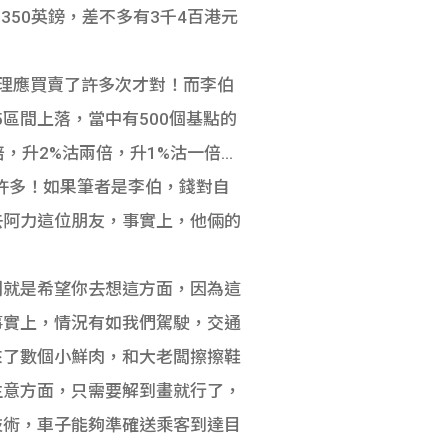
350英鎊，差不多有3千4百港元
理應買賣了許多次才對！而李伯
5區間上落，當中有500個基點的
，升2%沽兩倍，升1%沽一倍…
許多！如果筆者是李伯，錢對自
去阿力這位朋友，事實上，他倆的
闆就是希望你去想這方面，因為這
事實上，情況有如我們駕駛，交通
來了數個小鮮肉，和大老闆擦擦鞋
生意方面，只需要解到畫就行了，
技術，車子能夠準確送乘客到達目