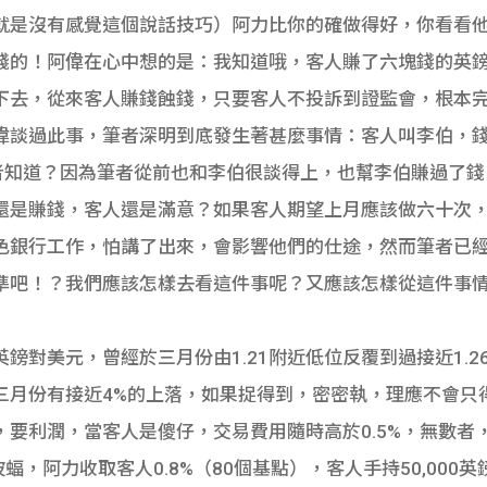
就是沒有感覺這個說話技巧）阿力比你的確做得好，你看看
錢的！阿偉在心中想的是：我知道哦，客人賺了六塊錢的英鎊
下去，從來客人賺錢蝕錢，只要客人不投訴到證監會，根本
偉談過此事，筆者深明到底發生著甚麼事情：客人叫李伯，
者知道？因為筆者從前也和李伯很談得上，也幫李伯賺過了錢
還是賺錢，客人還是滿意？如果客人期望上月應該做六十次
色銀行工作，怕講了出來，會影響他們的仕途，然而筆者已
準吧！？我們應該怎樣去看這件事呢？又應該怎樣從這件事
鎊對美元，曾經於三月份由1.21附近低位反覆到過接近1.2
多整個三月份有接近4%的上落，如果捉得到，密密執，理應不會
要利潤，當客人是傻仔，交易費用隨時高於0.5%，無數者
蝠，阿力收取客人0.8%（80個基點），客人手持50,000