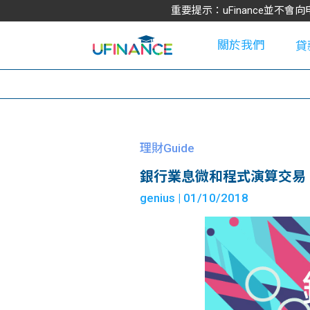
重要提示：uFinance並
關於我們
貸
學
理財Guide
銀行業息微和程式演算交易
大
genius
| 01/10/2018
貸
網
款