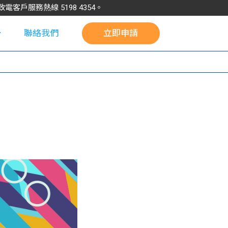
請致電客戶服務熱線
5198
4354
。
聯絡我們
立即申請
校