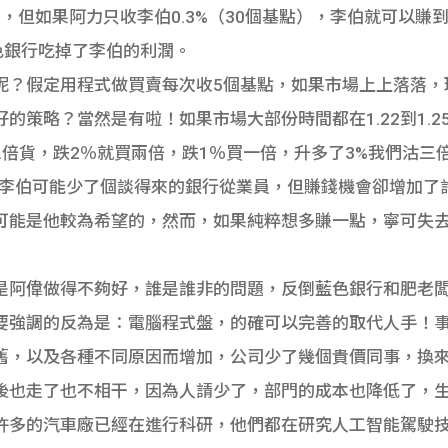
），但如果阿力只收李伯0.3%（30個基點），李伯就可以賺到
色銀行吃掉了李伯的利潤。
呢？假定用程式做買賣每次收5個基點，如果市場上上落落，
的策略？當然是有啦！如果市場大部份時間都在1.22到1.2
倍貨，跌2％就買兩倍，跌1％買一倍，升多了3%我們沽三倍
，李伯可能少了個談得來的銀行從業員，但賺錢機會卻增加了
可能是他較為希望的，然而，如果純粹想多賺一點，寧可失
是阿偉做得不夠好，誰是誰非的問題，反倒藍色銀行和肥老
要強調的反為是：電腦程式盤，的確可以完善的取代人手！
舊，以及各種不同原因而增加，公司少了幾個貴價同事，換
後也走了也不相干，因為人請少了，部門的成本也降低了，
許多的汽車廠已經在進行科研，他們都在研究人工智能駕駛