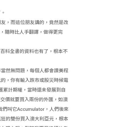
了。
朋友，而這位朋友講的，竟然是改
來的，隨時比人手翻譯，做得更完
整本百科全書的資料也有了，根本不
市當然無問題，每個人都會讚美程
化的，你有輸入跌市或股災時候電
外匯累計期權，當時還未發展到自
跌過了成交價就要買入兩份的外匯，如澳
它Accumulator，人們後來
客人瘋狂的雙份買入澳大利亞元，根本