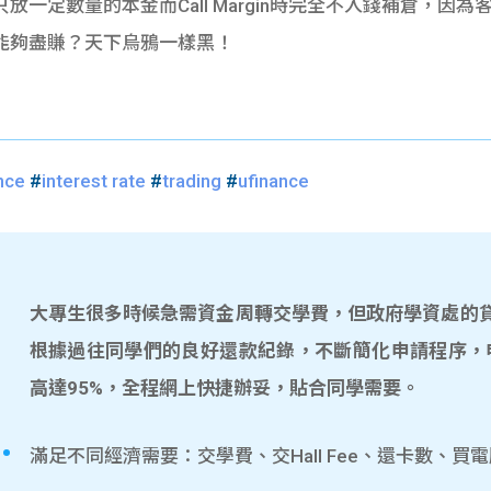
一定數量的本金而Call Margin時完全不入錢補倉，因
能夠盡賺？天下烏鴉一樣黑！
nce
#
interest rate
#
trading
#
ufinance
大專生很多時候急需資金周轉交學費，但政府學資處的貸款
根據過往同學們的良好還款紀錄，不斷簡化申請程序，
高達95%，全程網上快捷辦妥，貼合同學需要。
滿足不同經濟需要：交學費、交Hall Fee、還卡數、買