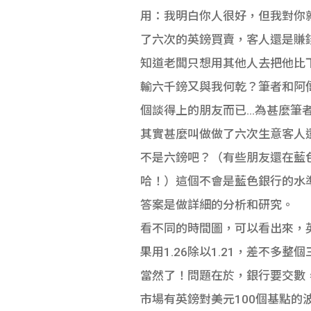
用：我明白你人很好，但我對你
了六次的英鎊買賣，客人還是賺
知道老闆只想用其他人去把他比
輸六千鎊又與我何乾？筆者和阿
個談得上的朋友而已…為甚麼筆
其實甚麼叫做做了六次生意客人
不是六鎊吧？（有些朋友還在藍
哈！）這個不會是藍色銀行的水
答案是做詳細的分析和研究。
看不同的時間圖，可以看出來，英
果用1.26除以1.21，差不
當然了！問題在於，銀行要交數，
市場有英鎊對美元100個基點的波