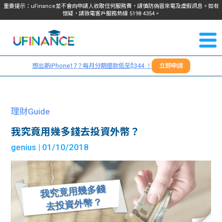
重要提示：uFinance並不會向申請人收取任何服務費，請慎防偽冒來電及虛假訊息。如有
懷疑，請致電客戶服務熱線
5198
4354
。
聯絡我
關於
們
想出新iPhone17？每月分期還款低至$344 ！
立即申請
＋
我們
852
貸款
5198
理財Guide
4354
服務
我究竟用幾多錢去投資外幣？
genius
| 01/10/2018
學生
學生
貸款
資訊
Blog
常見
貸款