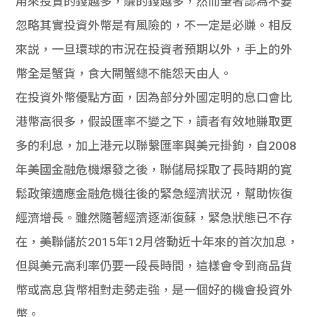
用來投資的錢越多，賺的錢越多，然而筆者認為不要
貸款
ge
忽略其實投資外幣是有風險的，不一定是必賺。相反
計數
Gui
來説，一旦環球的市況在投資者預期以外，手上的外
幣全是蟹貨，食大閘蟹總不能怨天由人。
機
de
在投資外幣優點方面，因為部分外國定明的息口會比
網上
校園
港幣高很多，假設匯率不變之下，讀者有效地賺取更
多的利息，加上港元以聯繫匯率與美元掛鉤，自2008
私人
Gui
年美國金融危機爆發之後，聯儲局採取了長時期的寛
貸款
de
鬆政策適應金融危機往後的緊急經濟狀況，幫助恢復
經濟增長。雖然隨著經濟逐漸復蘇，緊急狀態已不存
貸款
理財
在，美聯儲於2015年12月啓動近十年來的首次加息，
計數
Gui
但與美元高利率仍要一段長時間，這樣會令到商品貨
幣或高息貨幣相對走勢走強，是一個好的機會投資外
機
de
幣。