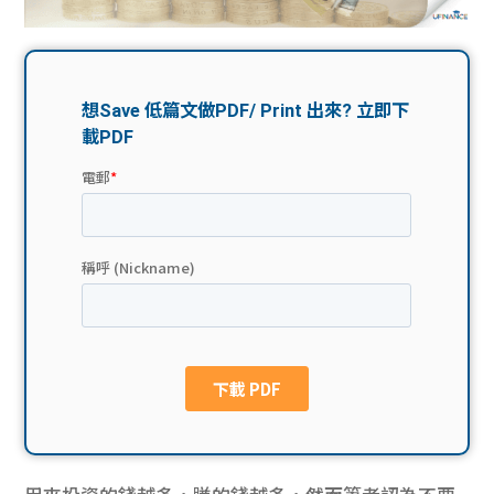
問題
計算
大專
機
學生
生筍
學生
福利
工推
故事
uFina
介
聯絡
分享
nce
搵工
我們
大學
校園
Gui
生學
贊助
de
費貸
Exc
款
han