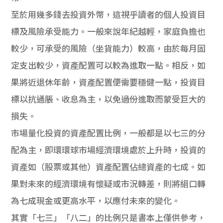
學生
至於用幾多錢去投資外幣，這視乎讀者的個人投資目
貸款
標及風險承受能力。一般來說年紀越輕，家庭負擔也
較少，可承受的風險（坐貨能力）較高，由於每月固
101
定支出較少，資產配置可以較為進取一點。相反，如
果將近退休年齡，資產配置便需要穩健一點，投資目
標以抗通脹、收息為主，以免過份進取而蒙受巨大的
損失。
市場量化投資的資產配置比例，一般都是以七三的分
配為主，即環環球市場經濟環境處於上升時，投資的
資產如（股票或其他）資產配置佔總資產的七成。如
果對未來的經濟環境有懷疑或市況轉差，則將組口轉
為七成現金或更高水平，以應付未來的變化。
其實「七三」「八二」的比例只是書本上僅供參考，