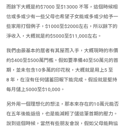
而餘下大概是約$7000 至$13000 不等，
這個時候相
信或多或少有一些父母也希望子女能或多或少給予一
些家
用打個例子，$1000至$2000左右，所以餘下的
淨收入，
大概就是約$5000至$11,000左右。
我們由最基本的居者有其屋而入手，大概現時的市價
約$400至$
500萬門檻。假如要準備40至50萬元的首
期，並未包含10多
萬的印花稅，大概就是用上5 至
8 年，
在沒有任何儲蓄回報下能完成。假設就是堅持
每月儲上5000至$
10,000。
另外用一個理想化的想法，那本來存在的10萬元能否
在五年後能返
倍，也是能減輕了儲這筆首期的壓力。
說到這個時候，
當然有些朋友會說，假如父母能夠協