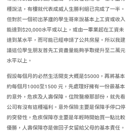
種說法，
有樓就代表成威人生勝利組已完成了一半。
但對於一個初出茅廬的學生哥來說基本上工資或收入
能達到$20,
000水平或以上，或由一畢業起在工資未
達到某水平，
而可能已經申請了公共房屋。
所以我建
議這位學生朋友首先工資盡量能夠爭取提升至二萬元
水平以
上。
假設每個月的必然生活開支大概是$5000，再將基本
約每個月1
000至1500 元，先處理好擁有一份最基本
的意外，
危疾及人壽保障。住院醫療那部份，就先看
公司有沒有這種福利。
意外保險主要是保障手停口停
的突發性，
危疾保障亦主要是年輕時開始買一點比較
優勝，
人壽保障亦是做回子女留給父母的基本責任。