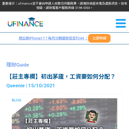
重要提示：uFinance並不會向申請人收取任何服務費，請慎防偽冒來電及虛假訊息。如有
懷疑，請致電客戶服務熱線
5198
4354
。
聯絡我
關於
們
想出新iPhone17？每月分期還款低至$344 ！
立即申請
＋
我們
852
貸款
5198
理財Guide
4354
服務
【莊主專欄】初出茅廬，工資要如何分配？
Queenie
| 15/10/2021
學生
學生
貸款
資訊
Blog
常見
貸款