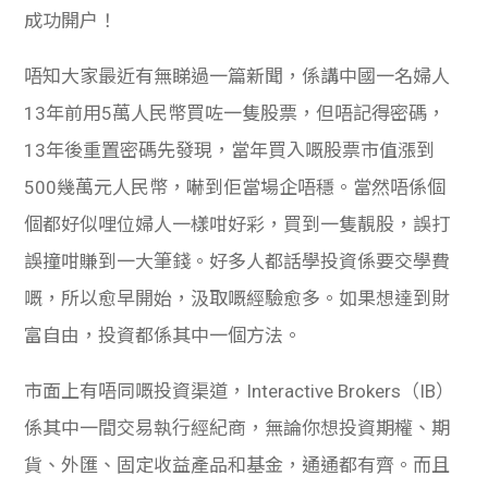
成功開户！
唔知大家最近有無睇過一篇新聞，係講中國一名婦人
13年前用5萬人民幣買咗一隻股票，但唔記得密碼，
13年後重置密碼先發現，當年買入嘅股票市值漲到
500幾萬元人民幣，嚇到佢當場企唔穩。當然唔係個
個都好似哩位婦人一樣咁好彩，買到一隻靚股，誤打
誤撞咁賺到一大筆錢。好多人都話學投資係要交學費
嘅，所以愈早開始，汲取嘅經驗愈多。如果想達到財
富自由，投資都係其中一個方法。
市面上有唔同嘅投資渠道，Interactive Brokers（IB）
係其中一間交易執行經紀商，無論你想投資期權、期
貨、外匯、固定收益產品和基金，通通都有齊。而且