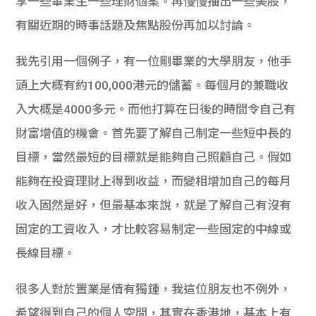
享一些畢業生一些理財個案。再慢慢抽出一些美股，
學生
有關近期的時事話題及焦點股份再加以討論。
貸款
我先引用一個例子，有一位剛畢業的大學朋友，他手
101
頭上大概有約100,000港元的儲蓄。每個月的兼職收
入大概是4000多元
。而他打算在日後的時間令自己有
財富增值的機會。
首先要了解自己制定一些短中長的
目標，
當然最短的目標就是能夠自己照顧自己。
假如
能夠在投資理財上得到收益，
而變相增加自己的每月
收入固然是好，但最基本來說，
就是了解自己有沒有
固定的工資收入，
才比較容易制定一些固定的中線或
長線目標。
很多人對於置業是情有獨鍾，我這位朋友也不例外，
希望得到自己的個人空間，其實在香港地，基本上有