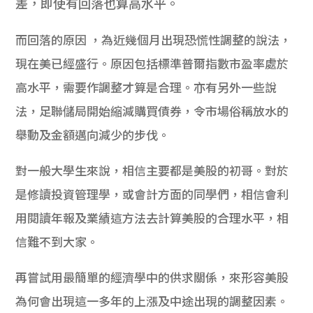
差，即使有回落也算高水平。
而回落的原因 ，為近幾個月出現恐慌性調整的說法，
現在美已經盛行。原因包括標準普爾指數市盈率處於
高水平，
需要作調整才算是合理。亦有另外一些說
法，
足聯儲局開始縮減購買債券，
令市場俗稱放水的
舉動及金額邁向減少的步伐。
對一般大學生來說，相信主要都是美股的初哥。
對於
是修讀投資管理學，或會計方面的同學們，
相信會利
用閱讀年報及業績這方法去計算美股的合理水平，
相
信難不到大家。
再嘗試用最簡單的經濟學中的供求關係，
來形容美股
為何會出現這一多年的上漲及中途出現的調整因素。