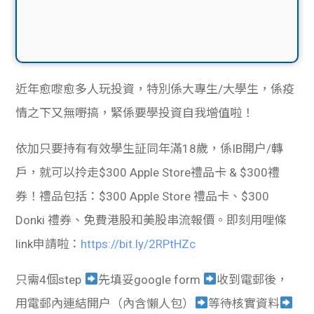
近年愈嚟愈多人玩投資，特別係大專生/大學生，係疫
情之下又無嘢搞，緊係要學投資自我增值啦！
依加只要持有有效學生証同年滿18歲，係IB開户/轉
戶，就可以拎走$300 Apple Store禮品卡 & $300禮
券！禮品包括：$300 Apple Store 禮品卡、$300
Donki 禮券、免費港股和美股串流報價。即刻用哩條
link申請啦：
https://bit.ly/2RPtHZc
只需4個step
先填妥google form
收到電郵後，
用電郵內連結開户（內含懶人包）
等待核實資料