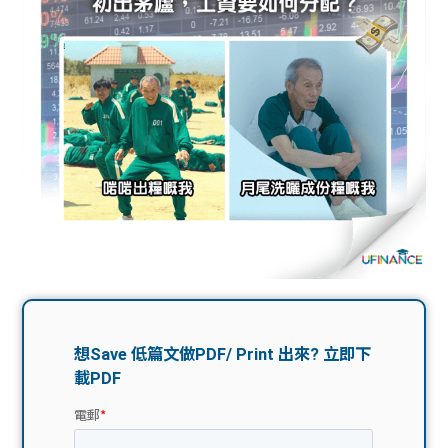
問題
計算
大專
機
學生
生筍
學生
福利
工推
故事
uFina
介
聯絡
分享
nce
搵工
我們
大學
校園
Gui
生學
贊助
de
費貸
Exc
款
han