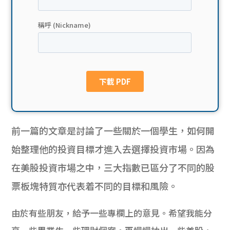
貸款
ge
計數
Gui
機
de
網上
校園
私人
Gui
前一篇的文章是討論了一些關於一個學生，
如何開
貸款
de
始整理他的投資目標才進入去選擇投資市場。
因為
貸款
理財
在美股投資市場之中，
三大指數已區分了不同的股
計數
Gui
票板塊特質亦代表着不同的目標和風險。
機
de
由於有些朋友，給予一些專欄上的意見。
希望我能分