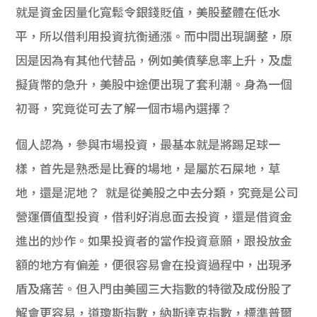
就是資金因量化寬鬆令銀錢貶值，美股整體在低水
平，
所以借利用投資抗衡通漲。而中間出現調整，
原
因是因為有其他代替品，例如美債孳息率上升，
及虛
擬貨幣的急升，美股中途便出現了套利潮。身為一個
初哥，
究竟從可去了解一個市場內選擇？
個人認為，參與市場投資，最基本就是將踢足球一
樣，
首先是熟悉是比賽的場地，是屬於石屎地，草
地，還是泥地？
就是從美股之中去分類，究竟是公司
營運價值型投資，
借利好消息面去投資，還是借資金
進出的炒作。
如果投資者的當作投資意願，跟投放金
額的地方有偏差，
便很容易會在投資過程中，出現矛
盾及痛苦。
但入門由美國三大指數的特徵及成份股了
解會更容易，道瓊斯指數，
納斯達克指數，標準普爾