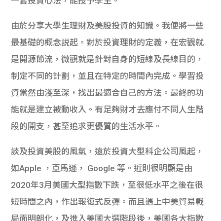
一套投資心法，能授予學生。
由於分享大學生理財及美股投資的知識。
我便將一些
最基礎的概念説起。對於投資理財的定義，
在宏觀就
是開源節流，微觀就是針對自身的短線及長線目的，
制定不同的計劃，並且在特定的時間內完成。
學習投
資當然由淺至深，找出最適合自己的方法。
最終的功
能就是建立被動收入。
有足夠財才去應付不同人生階
段的開支，
甚至追求更優質的生活水平。
談及投資美股的風氣，遠於投資大型科企公司風起，
如Apple
，亞馬遜， Google 等。
近則很明顯是由
2020年3月美國大型指數下跌，
至很低水平之後在很
短時間之內，作出報復式反彈。
而且遇上中美貿易戰
局面明朗化，及進入美國大選階段後，
美國各大指數