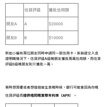
信貸評級
獲批信用額
朋友A
A
$20000
朋友B
B
$10000
例如小編有兩位朋友同時申請同一張信用卡，係無提交入息
證明嘅情況下，信貸評級A級嘅朋友獲批兩萬信用額，而信貸
評級B級嘅朋友則只獲批一萬。
第時想買樓或者想借錢做生意嘅時候，銀行可能會因為你嘅
信貸評級而
提供唔同嘅實際年利率（APR
）。