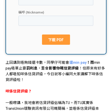
貸款
ge
計數
Gui
機
de
網上
校園
私人
Gui
上回講到唔夠錢還卡數，同學仔可能會
還min pay
！而
min
貸款
de
pay唔單止要
罰利息
，重會
影響你嘅信貸評級
！但原來有好多
人都唔知咩係信貸評級，今日就等小編同大家講解下咩係信
貸款
理財
貸評級啦！
計數
Gui
咩係信貸評級？
機
de
一般嚟講，我地會將信貸評級俗稱為TU。而TU其實係
TransUnion環聯資訊有限公司嘅簡稱，並唔係信貸評級本