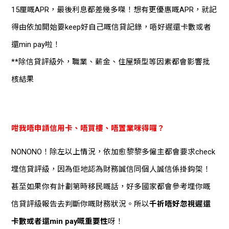
15厘嘅APR，最後利息都差幾多㗎！想有更優惠嘅APR，就記
得由依加開始要keep好自己嘅信貸記錄，唔好遲還卡數或者
還min pay啦！
**除信貸評級外，職業、薪金、住屋類型等因素都會影響批
核結果
咁我唔申請信用卡、唔買樓、唔置業咪得囉？
NONONO！除左以上情況，依加愈黎黎多僱主都會要求check
埋信貸評級，因為佢地認為財務誠信同個人誠信係掛鈎架！
甚至如果你有計劃第時移民嘅話，好多國家都會參考埋你嘅
信貸評級報告去判斷你嘅財務狀況。所以
千祈唔好忽視遲還
卡數或者還min pay嘅重要性
呀！