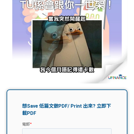
問題
計算
大專
機
學生
生筍
學生
福利
工推
故事
uFina
介
聯絡
分享
nce
搵工
我們
大學
校園
Gui
生學
贊助
de
費貸
Exc
款
han