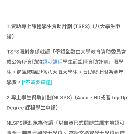
1.資助專上課程學生資助計劃 (TSFS)（八大學生申
請）
TSFS嘅對象係就讀「學額全數由大學教育資助委員會
或公帑所資助的
認可課程
學生而設嘅資助計劃」嘅學
生。簡單嚟講即係八大嘅大學生。資助嘅上限為
全年
學費。
[*不需要償還]
2.
專上學生資助計劃(NLSPS)（Asso、HD或者Top Up
Degree 課程學生申請）
NLSPS
嘅
對象為修讀「以自資形式開辦並經本地認可
嘅全日制自資副學士學位、 高級文憑或學士學位程度