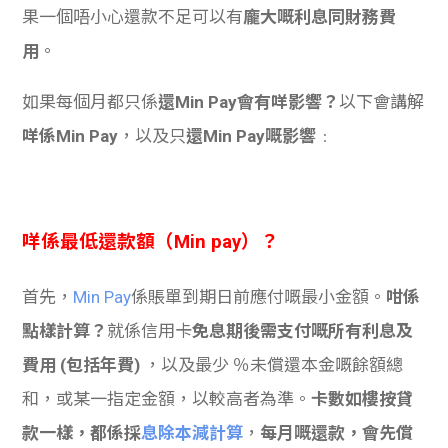
果一個唔小心還款不足可以有
龐大嘅利息同財務費
用
。
如果每個月都只係
還Min Pay會有咩影響？
以下會講解
咩係Min Pay
，以及只
還Min Pay嘅影響
﹕
咩係最低還款額（Min pay）？
首先，
Min Pay
係賬單到期日前應付嘅最小金額。
咁係
點樣計算？
就係信用卡
免息期後需支付嘅所有利息及
費用 (包括年費)
，以及最少 ％未償還本金嘅餘額總
和，或某一指定金額，以較高者為準。
卡數如樓按貸
款一樣，都係採
息除本減計算
，
每月嘅還款，會先償