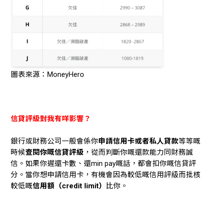
圖表來源：MoneyHero
信貸評級對我有咩影響？
銀行或財務公司一般會係你
申請信用卡或者私人貸款
等等嘅
時候
查閱你嘅信貸評級
，從而判斷你嘅還款能力同財務誠
信。如果你遲還卡數、還min pay嘅話，都會扣你嘅信貸評
分。當你想申請信用卡，有機會因為較低嘅信用評級而批核
較低嘅
信用額（credit limit）
比你。