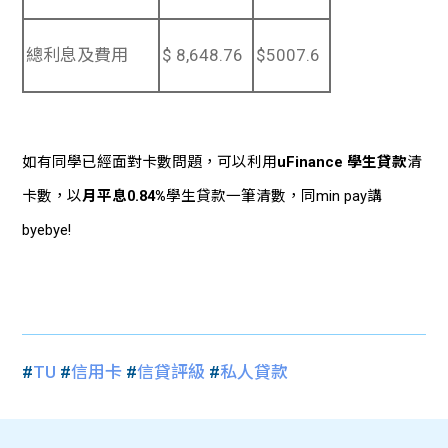
總利息及費用
$ 8,648.76
$5007.6
如有同學已經面對卡數問題，可以利用
uFinance 學生貸款
清
卡數，以
月平息0.84%
學生貸款一筆清數，同min pay講
byebye!
#
TU
#
信用卡
#
信貸評級
#
私人貸款