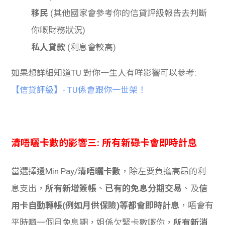
移民
(其他國家會參考你的信貸評級報告去判斷
你嘅財務狀況)
私人貸款
(利息會較高)
如果想詳細知道TU 對你一生人有咩影響可以參考:
【信貸評級】- TU係會跟你一世架！
清唔曬卡數的影響三: 所有新碌卡會即時計息
當選擇還Min Pay/
清唔曬卡數
，除左要負擔高昂的利
息支出，
所有新增簽帳
、
已有的免息分期交易
、及
信
用卡自動轉帳(例如月供保險)等都會即時計息
，唔會有
平時嘅一個月免息期，姐係欠緊卡數嘅你，
所有新消