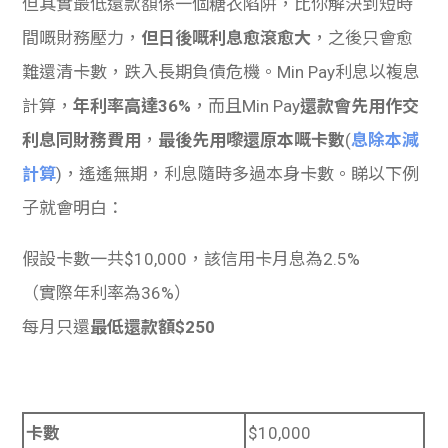
但其實最低還款額係一個糖衣陷阱，比你解決到短時
間嘅財務壓力，
但日後嘅利息愈滾愈大
，之後只會愈
難還清卡數，跌入長期負債危機。Min Pay利息以複息
計算，
年利率高達36%
，而且Min Pay
還款會先用作交
利息同財務費用
，
最後先用嚟還原本嘅卡數
(
息除本減
計算
)，遙遙無期，利息隨時多過本身卡數。睇以下例
子就會明白：
假設卡數一共$10,000，該信用卡月息為2.5%
（實際年利率為36%）
每月只還
最低還款額$250
卡數
$10,000