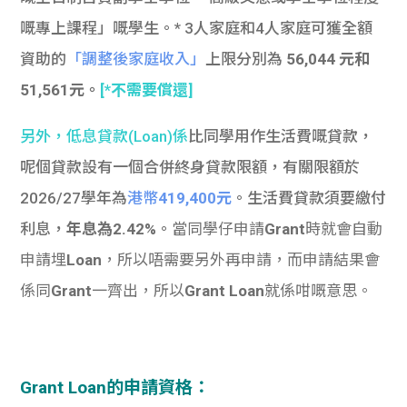
嘅專上課程」嘅學生。* 3人家庭和4人家庭可獲全額
資助的
「調整後家庭收入」
上限分別為
56,044 元和
51,561元。
[*不需要償還]
另外，
低息貸款(Loan)係
比同學用作生活費嘅貸款，
呢個貸款設有一個合併終身貸款限額，有關限額於
2026/27學年為
港幣
419,400元
。生活費貸款須要繳付
利息，
年息為2.42%
。
當同學仔申請
Grant
時就會自動
申請埋
Loan
，所以唔需要另外再申請，而申請結果會
係同
Grant
一齊出，所以
Grant Loan
就係咁嘅意思。
Grant Loan的
申請資格：