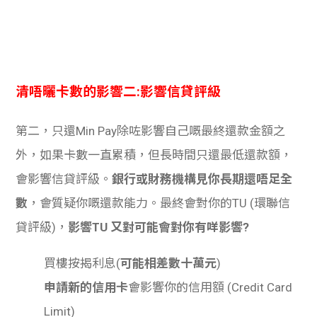
清唔曬卡數的影響二:影響信貸評級
第二，只還Min Pay除咗影響自己嘅最終還款金額之
外，如果卡數一直累積，但長時間只還最低還款額，
會影響信貸評級。
銀行或財務機構見你長期還唔足全
數
，會質疑你嘅還款能力。最終會對你的TU (環聯信
貸評級)，
影響TU 又對可能會對你有咩影響?
買樓按揭利息(
可能相差數十萬元
)
申請新的信用卡
會影響你的信用額 (Credit Card
Limit)