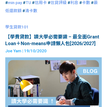
#
min pay
#
TU
#
信用卡
#
信貸評級
#
利息
#
卡數
#
最
低還款額
#
清卡數
學生貸款101
【學費貸款】讀大學必需要識 – 最全面Grant
Loan＋Non-means申請懶人包[2026/2027]
Joe Yam
| 19/10/2020