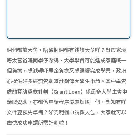
個個都讀大學，唔通個個都有錢讀大學咩？對於家境
唔太富裕嘅同學仔嚟講，大學學費可能造成家庭嘅一
個負擔，想減輕吓屋企負擔又想繼續完成學業，政府
亦提供好多經濟資助嘅計劃俾大學生申請。其中學資
處的
資助貸款計劃（Grant Loan）
係最多大學生會申
請嘅資助，亦都係申請程序最麻煩嘅一個，想知有咩
文件要預先準備？睇完呢個申請懶人包，大家就可以
盡快成功申請所需計劃啦！