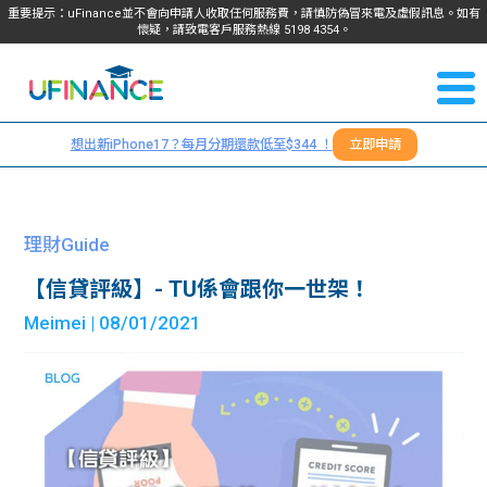
重要提示：uFinance並不會向申請人收取任何服務費，請慎防偽冒來電及虛假訊息。如有
懷疑，請致電客戶服務熱線
5198
4354
。
聯絡我
關於
們
想出新iPhone17？每月分期還款低至$344 ！
立即申請
＋
我們
852
貸款
5198
理財Guide
4354
服務
【信貸評級】- TU係會跟你一世架！
Meimei
| 08/01/2021
學生
學生
貸款
資訊
Blog
常見
貸款