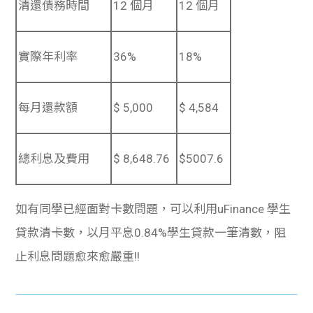
清還債務時間
12 個月
12 個月
實際年利率
36%
18%
每月還款額
$ 5,000
$ 4,584
總利息及費用
$ 8,648.76
$5007.6
如有同學已經面對卡數問題，可以利用uFinance 學生
貸款清卡數，以月平息0.84%學生貸款一筆清數，阻
止利息問題愈來愈嚴重!!