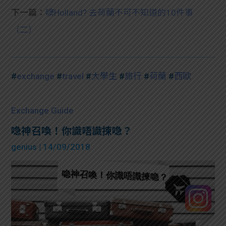
下一篇：
噢Holland? 去荷蘭不可不知道的10件事
（二）
#
exchange
#
travel
#
大學生
#
旅行
#
荷蘭
#
西歐
Exchange Guide
喼神召喚！你識唔識揀喼？
genius
| 14/09/2018