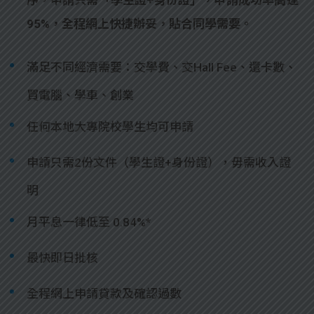
序，申請只需「學生證+身份證」，申請成功率高達
95%，全程網上快捷辦妥，貼合同學需要。
滿足不同經濟需要：交學費、交Hall Fee、還卡數、
買電腦、學車、創業
任何本地大專院校學生均可申請
申請只需2份文件（學生證+身份證），毋需收入證
明
月平息一律低至 0.84%*
最快即日批核
全程網上申請貸款及確認過數