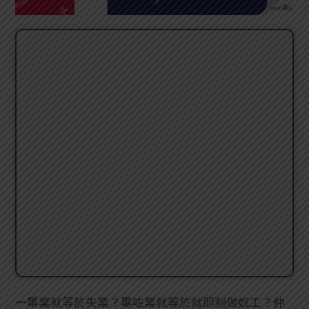
一畢業就等於失業？畢咗業就等於就即刻做奴工？仲