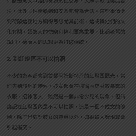
荷蘭最惹人爭議的莫過於性交易、大麻等軟性毒品合
法，此外同性戀婚姻和安樂死皆為合法。這些事情令
到荷蘭這個地方顯得思想尤其前衛，這或與他們的文
化有關，認為人的快樂和權利更為重要，比起老舊的
規則，荷蘭人的思想更為打破傳統。
2. 到紅燈區不可以拍照
不少的遊客都會到首都阿姆斯特丹的紅燈區觀光，當
你去到該地的時候，妓女都會在櫥窗內穿著較暴露的
衣服，招徠客人。雖然是一個非常少見的現象，但請
謹記在紅燈區內是不可以拍照，這是一個不成文的條
例。除了出於對妓女的尊重以外，如果被人發現或會
引起衝突。