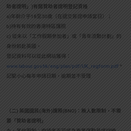
助者證明」)有關贊助者證明登記資格
a)年齡介乎18至30歲（在遞交簽證申請當日）；
b)持有有效的香港特區護照
c) 從未以「工作假期參加者」或「青年流動計劃」的
身份前赴英國。
登記資料可以從此網站獲得：
www.labour.gov.hk/eng/plan/pdf/UK_regform.pdf
*
記緊小心每年申請日期，逾期並不受理
（二) 英國國民(海外)護照(BNO)：無人數限制，不需
要「贊助者證明」
九、其他限制：申請者不可成為專業運動員或訓練