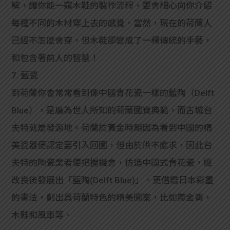
解，讓你能一窺木鞋的製作流程，更會細心向你介紹
每種不同的木材穿上去的感覺。當然，現在的荷蘭人
已經不怎麼會穿，但木鞋卻變成了一種傳統的手藝，
和包含著前人的智慧！
7. 藍瓷
到荷蘭你會常常看到像中國青花瓷一樣的藍陶（Delft
Blue），是廣為世人所知的荷蘭國寶典範，而古城台
夫特就是發源地。荷蘭於黃金時期因為看到中國的精
美瓷器便認定要引入回國，但由於供不應求，因此台
夫特的陶瓷業者便把握機會，仿造中國式青花瓷，經
改良後發展出「藍陶(Delft Blue)」。更借鑑日本彩畫
的畫法，創出具荷蘭特色的精美圖案，比如鬱金香，
木鞋和風車等。