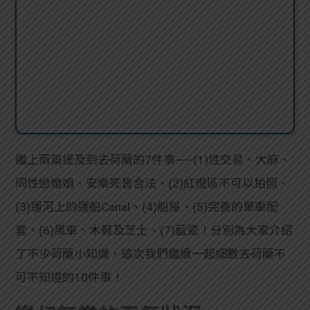
繼上兩篇提及到去荷蘭的7件事——(1)性交易、大麻、
同性戀婚姻、安樂死皆合法、(2)紅燈區不可以拍照、
(3)運河上的運船Canal、(4)船屋、(5)完善的單車配
套、(6)風車、木鞋及芝士、(7)藍瓷！分別為大家介紹
了不少荷蘭小知識，這次我們繼續一起細數去荷蘭不
可不知道的10件事！