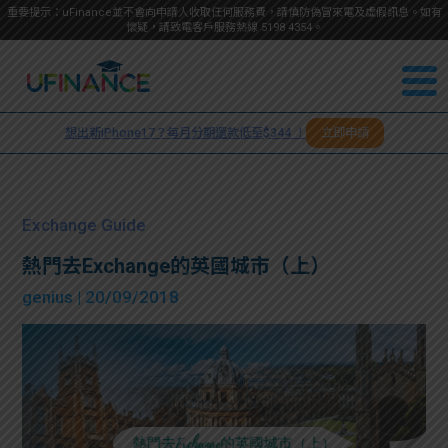
重要提示：uFinance並不會向申請人收取任何服務費，請慎防偽冒來電及虛假訊息。如有
懷疑，請致電客戶服務熱線
5198
4354
。
聯絡我
關於
們
想出新iPhone17？每月分期還款低至$344 ！
立即申請
＋
我們
852
貸款
5198
Exchange Guide
4354
服務
熱門去Exchange的英國城市（上）
genius
| 20/09/2018
學生
學生
貸款
資訊
Blog
常見
貸款