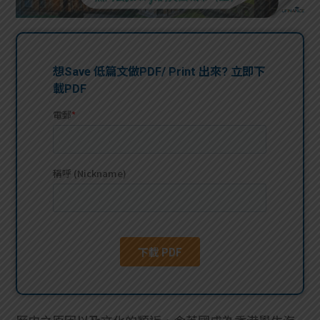
問題
計算
大專
機
學生
生筍
學生
福利
工推
故事
uFina
介
聯絡
分享
nce
搵工
我們
大學
校園
Gui
生學
贊助
de
費貸
Exc
款
han