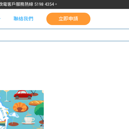
請致電客戶服務熱線
5198
4354
。
聯絡我們
立即申請
校