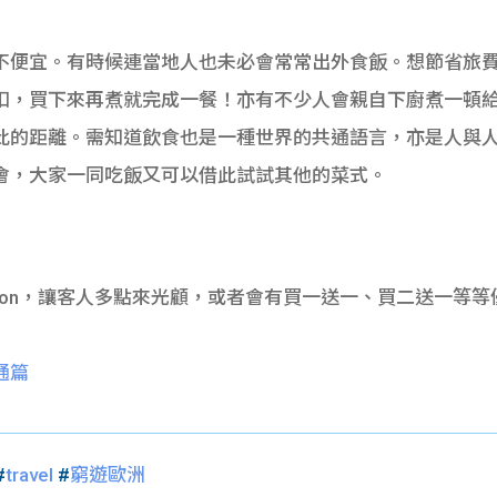
不便宜。有時候連當地人也未必會常常出外食飯。想節省旅
，買下來再煮就完成一餐！亦有不少人會親自下廚煮一頓給Ho
此的距離。需知道飲食也是一種世界的共通語言，亦是人與
分享會，大家一同吃飯又可以借此試試其他的菜式。
pon，讓客人多點來光顧，或者會有買一送一、買二送一等
通篇
#
travel
#
窮遊歐洲