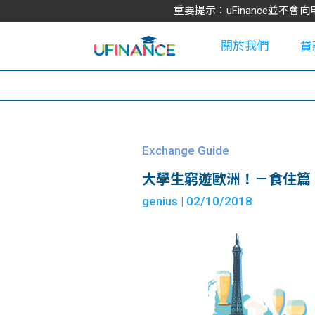
重要提示：uFinance並
關於我們
貸
學
Exchange Guide
大學生窮遊歐洲！－食住篇
大
genius
| 02/10/2018
貸
網
款