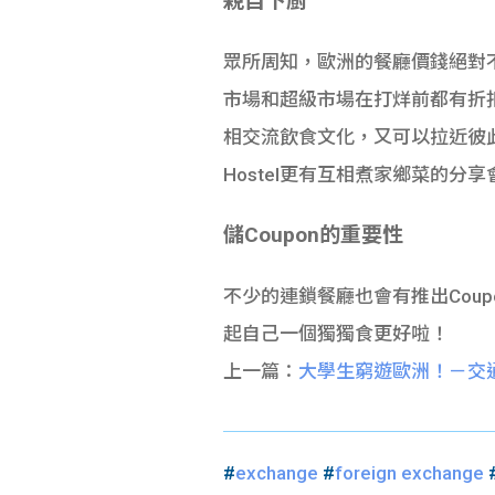
親自下廚
眾所周知，歐洲的餐廳價錢絕對
市場和超級市場在打烊前都有折扣
相交流飲食文化，又可以拉近彼
Hostel更有互相煮家鄉菜的
儲Coupon的重要性
不少的連鎖餐廳也會有推出Cou
起自己一個獨獨食更好啦！
上一篇：
大學生窮遊歐洲！－交
#
exchange
#
foreign exchange