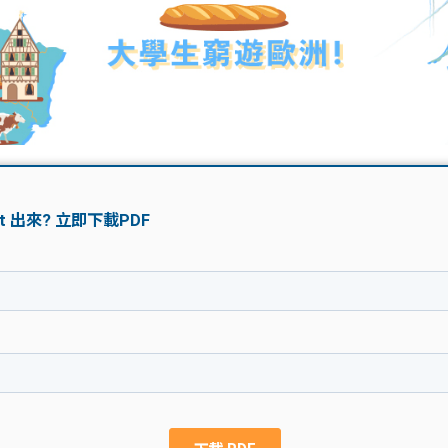
學生貸款
貸款計數
101
機