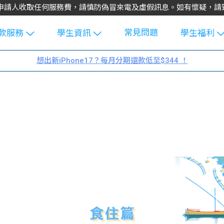
不會向申請人收取任何服務費，請慎防偽冒來電及虛假訊息。如有懷疑，
常見問題
款服務
學生資訊
學生福利
生貸款
Blog
uFinance 
想出新iPhone17？每月分期還款低至$344 ！
貸款計算
大專生筍
園贊助
機
工推介
學生故事
搵工
分享
Guide
Exchang
學生學費
e Guide
款
校園
貸款計數
Guide
機
理財
上私人貸
Guide