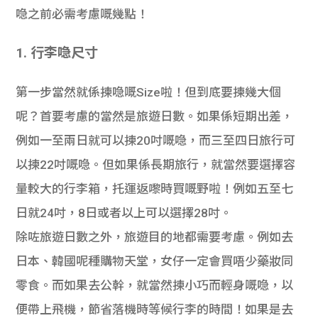
喼之前必需考慮嘅幾點！
1. 行李喼尺寸
第一步當然就係揀喼嘅Size啦！但到底要揀幾大個
呢？首要考慮的當然是旅遊日數。如果係短期出差，
例如一至兩日就可以揀20吋嘅喼，而三至四日旅行可
以揀22吋嘅喼。但如果係長期旅行，就當然要選擇容
量較大的行李箱，托運返嚟時買嘅野啦！例如五至七
日就24吋，8日或者以上可以選擇28吋。
除咗旅遊日數之外，旅遊目的地都需要考慮。例如去
日本、韓國呢種購物天堂，女仔一定會買唔少藥妝同
零食。而如果去公幹，就當然揀小巧而輕身嘅喼，以
便帶上飛機，節省落機時等候行李的時間！如果是去