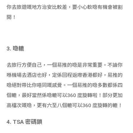
你去旅遊嘅地方治安比較差，要小心軟喼有機會被割
開！
3. 喼轆
去旅行方便自己，一個易推的喼是非常重要。不論你
喺機場去酒店也好，定係回程返嚟香港都好，易推的
喼絕對帶比你唔同嘅感覺。一個易推的喼多數都係四
個轆，最好當然係喼轆可以360 度旋轉啦！部分更加
高檔次嘅喼，更有六至八個轆可以360 度旋轉的轆！
4. TSA 密碼鎖