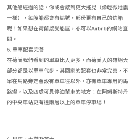
學生
其他船經過的話，你或會感到更大搖晃（像輕微地震
一樣），每艘船都會有編號，部份更有自己的信箱
貸款
呢！如果想在荷蘭感受船屋，亦可以Airbnb的網站查
101
閱。
5. 單車配套完善
在荷蘭我們看到的單車比人更多，而荷蘭人的確絕大
部分都是以單車代步。其國家的配套也非常完善，不
單在馬路旁定會設有單車徑以外，亦有單車專用的馬
路燈，以及四處可見停泊單車的地方！在阿姆斯特丹
的中央車站更有達兩層以上的單車停車場！