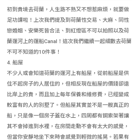
貸款
ge
初到貴境去荷蘭，人生路不熟又不想惹麻煩，就要做
計數
Gui
足功課啦！上次我們提及到荷蘭性交易、大麻、同性
戀婚姻、安樂死皆合法、到紅燈區不可以拍照以及荷
機
de
蘭運河上的運船Canal！這次我們繼續一起細數去荷蘭
網上
校園
不可不知道的10件事！
4. 船屋
私人
Gui
不少人或會知道荷蘭的運河上有船屋，從前船屋是供
貸款
de
住不起房子的人居住的，但相反現在船屋的價錢卻遠
比岸上的貴，而且加上每年保養和維修費，已經變成
貸款
理財
較富有的人的別墅了。但船屋其實並不是一艘真正的
計數
Gui
船，只是像一個房子蓋在水上，四周都有鋼索架著讓
其不會掉進到水裡，在房間走動不會有太大的感覺，
機
de
但當你安靜地坐下來時會感覺到輕微的搖晃。若果有