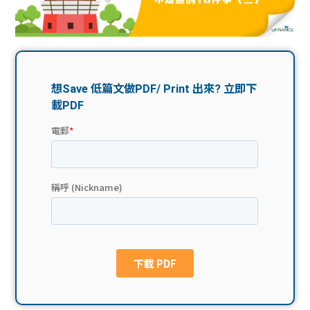
問題
計算
大專
機
學生
生筍
學生
福利
工推
故事
uFina
介
聯絡
分享
nce
搵工
我們
大學
校園
Gui
生學
贊助
de
費貸
Exc
款
han