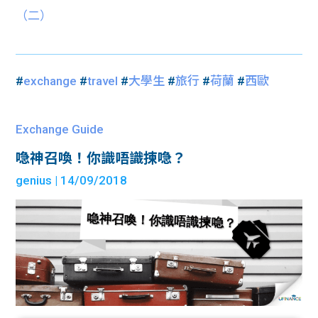
（二）
#
exchange
#
travel
#
大學生
#
旅行
#
荷蘭
#
西歐
Exchange Guide
喼神召喚！你識唔識揀喼？
genius
| 14/09/2018