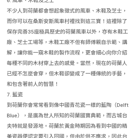
6. 風車、木鞋及芝士
不少人到荷蘭都會想起象徵式的風車、木鞋及芝士，
而你可以在桑斯安斯風車村裡找到這三寶！這裡除了
保存完善35座極具歷史的荷蘭風車以外，亦有木鞋工
廠、芝士工場等，木鞋工廠不但有師傅親自示範、講
解，讓你能一窺木鞋的製作流程，更會細心向你介紹
每種不同的木材穿上去的感覺。當然，現在的荷蘭人
已經不怎麼會穿，但木鞋卻變成了一種傳統的手藝，
和包含著前人的智慧！
7. 藍瓷
到荷蘭你會常常看到像中國青花瓷一樣的藍陶（Delft
Blue），是廣為世人所知的荷蘭國寶典範，而古城台
夫特就是發源地。荷蘭於黃金時期因為看到中國的精
美瓷器便認定要引入回國，但由於供不應求，因此台