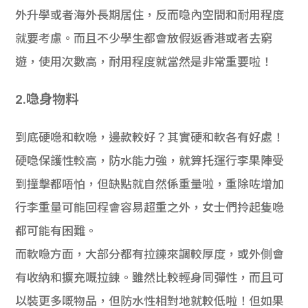
外升學或者海外長期居住，反而喼內空間和耐用程度
就要考慮。而且不少學生都會放假返香港或者去窮
遊，使用次數高，耐用程度就當然是非常重要啦！
2.喼身物料
到底硬喼和軟喼，邊款較好？其實硬和軟各有好處！
硬喼保護性較高，防水能力強，就算托運行李果陣受
到撞擊都唔怕，但缺點就自然係重量啦，重除咗增加
行李重量可能回程會容易超重之外，女士們拎起隻喼
都可能有困難。
而軟喼方面，大部分都有拉鍊來調較厚度，或外側會
有收納和擴充嘅拉鍊。雖然比較輕身同彈性，而且可
以裝更多嘅物品，但防水性相對地就較低啦！但如果