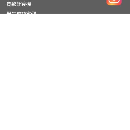
貸款計算機
學生成功案例
關注我們
Copyright© 2026 uFinance 大專學生資訊貸款平台. All Right
Reserved.
© 版權所有 uFinance 大專學生資訊貸款平台 2026 不得轉載
借定唔借，還得到先好借。借錢梗要還，咪俾錢中介。還款期最
短為3個月及最長為48個月，提早還款絕無任何手續費或罰息。實
際年利率為6%至18%（應付利息只以客戶實際提取之貸款額計
算）。uFinance於貸款過程中絕對不會收取客戶任何手續費或附
加費用。