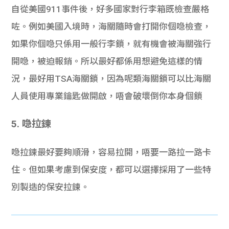
自從美國911事件後，好多國家對行李箱既檢查嚴格
咗。例如美國入境時，海關隨時會打開你個喼檢查，
如果你個喼只係用一般行李鎖，就有機會被海關強行
開喼，被迫報銷。所以最好都係用想避免這樣的情
況，最好用TSA海關鎖，因為呢類海關鎖可以比海關
人員使用專業鑰匙做開啟，唔會破壞倒你本身個鎖
5. 喼拉鍊
喼拉鍊最好要夠順滑，容易拉開，唔要一路拉一路卡
住。但如果考慮到保安度，都可以選擇採用了一些特
別製造的保安拉鍊。