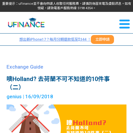
重要提示：uFinance並不會向申請人收取任何服務費，請慎防偽冒來電及虛假訊息。如有
懷疑，請致電客戶服務熱線
5198
4354
。
聯絡我
關於
們
想出新iPhone17？每月分期還款低至$344 ！
立即申請
＋
我們
852
貸款
5198
Exchange Guide
4354
服務
噢Holland? 去荷蘭不可不知道的10件事
（二）
學生
學生
genius
| 16/09/2018
貸款
資訊
Blog
常見
貸款