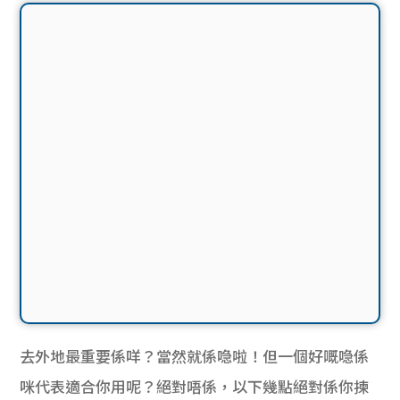
去外地最重要係咩？當然就係喼啦！但一個好嘅喼係
咪代表適合你用呢？絕對唔係，以下幾點絕對係你揀