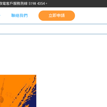
請致電客戶服務熱線
5198
4354
。
聯絡我們
立即申請
校