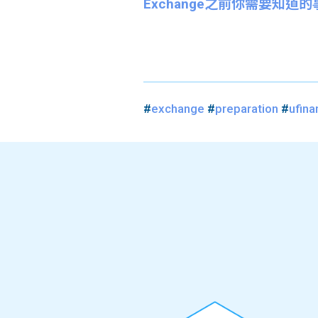
Exchange之前你需要知道
#
exchange
#
preparation
#
ufina