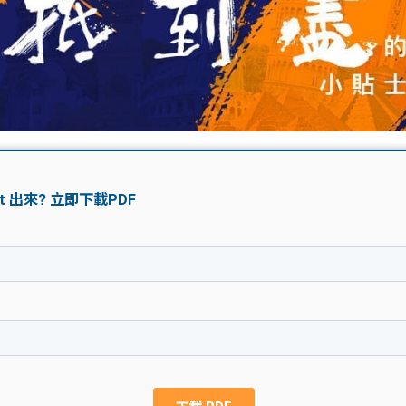
學生貸款
貸款計數
101
機