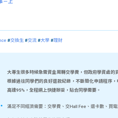
的事－上
nce
#
交換生
#
交流
#
大學
#
理財
大專生很多時候急需資金周轉交學費，但政府學資處的貸款
根據過往同學們的良好還款紀錄，不斷簡化申請程序，
高達95%，全程網上快捷辦妥，貼合同學需要。
滿足不同經濟需要：交學費、交Hall Fee、還卡數、買