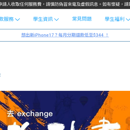
不會向申請人收取任何服務費，請慎防偽冒來電及虛假訊息。如有懷疑，
常見問題
款服務
學生資訊
學生福利
生貸款
Blog
uFinance 
想出新iPhone17？每月分期還款低至$344 ！
貸款計算
大專生筍
園贊助
機
工推介
學生故事
搵工
分享
Guide
訣
Exchang
學生學費
e Guide
款
校園
貸款計數
Guide
機
理財
上私人貸
Guide