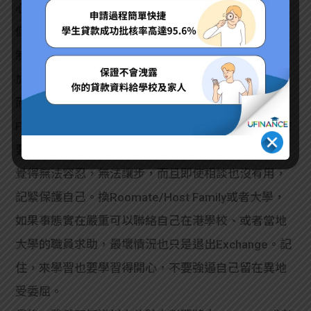
心安全。外國和香港一樣有小偷，有壞人，小心自己
個人安全和財物，就算去飲酒Happy Hour，也要節
制，避免「飲到斷片」，在香港要小心，到了外地更
加應該提高警覺，以免樂極生悲。
而同樣地，有部分人到了新學生不習慣，或者與Host
Family/Roomate有衝突。文化衝突其實到處也有，首
要是互相尊重，但並非每個人也願意。當你自己實在
覺得無法容忍，無法讓步，而且即使相談也沒有用，
記緊保護自己。換Roomate/Host Family或者大學，
如果事態實在嚴重可以聯絡自己在港學校、或者當地
大學的職員求助，最壞情況也只是退出Exchange。記
住，來學習也要學習得開心，不要強逼自己留在異地
受委屈。