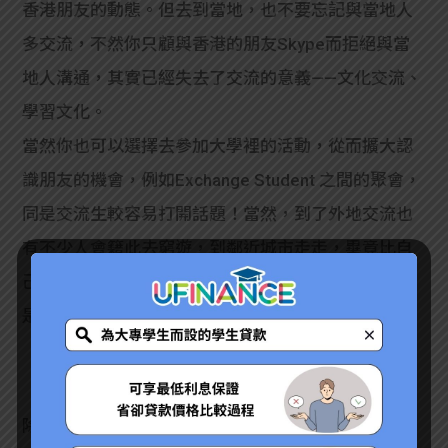
香港朋友的動態。但去到當地，也不要忘記與當地人
多交流，不然你只顧與香港的朋友Skype而拒絕與當
地人溝通，其實已經失去了交流的意義——文化交流、
學習文化。
當然你也可以選擇去參加大學裡的活動，從而擴大認
識朋友的機會，例如Exchange Student 之間的聚會，
同是交流生較容易打開話題！當然，到了外地交流也
有不少人會籍此去窮遊，到鄰近城市走走，畢竟比自
己從香港出發更便宜，從而擴大自己見識的範圍，不
是把自己關在讀書的地方。
（五）保護自己
除了以上說過花費要節制外，個人生活也要節制和小