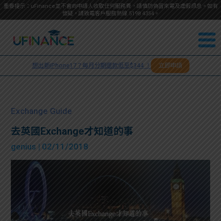
重要提示：uFinance並不會向申請人收取任何服務費，請慎防偽冒來電及虛假訊息。如有
懷疑，請致電客戶服務熱線
5198
4354
。
聯絡我
關於
們
想出新iPhone17？每月分期還款低至$344 ！
立即申請
＋
我們
852
貸款
5198
Exchange Guide
4354
服務
去英國Exchange才知道的事
genius
| 02/11/2018
學生
學生
貸款
資訊
Blog
常見
貸款