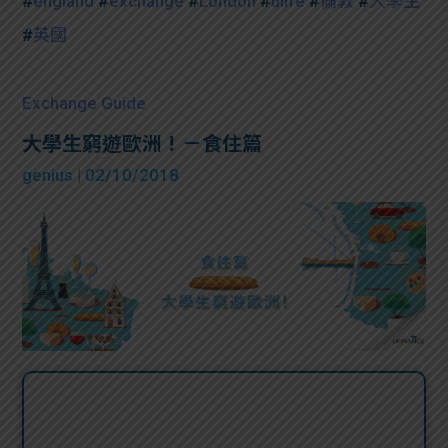
#
england
#
exchange
#
London
#
ulife
#
倫敦
#
大學生
#
英國
Exchange Guide
大學生窮遊歐洲！－食住篇
genius
| 02/10/2018