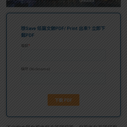
問題
計算
大專
機
學生
生筍
學生
福利
工推
故事
uFina
介
聯絡
分享
nce
搵工
我們
大學
校園
Gui
生學
贊助
de
費貸
Exc
款
han