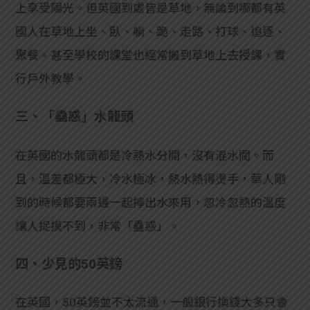
上享受陽光。但英國到處皆是草地，無論到哪都有英
學生
國人在草地上坐、臥、躺、跪、走路、打球、追逐、
貸款
聚餐。甚至學校的課堂也經常搬到草地上去授課，實
101
行戶外教學。
三、「蠱惑」水龍頭
在英國的水龍頭都是冷熱水分開，沒有混水閥。而
且，溫差都極大，冷水極冰，熱水熱得燙手，華人剛
到的時候都要兩邊一起擰出水來用，忽冷忽熱的溫度
讓人捉摸不到，非常「蠱惑」。
四、少見的50英鎊
在英國，50英鎊並不太流通，一般銀行換錢大多只會