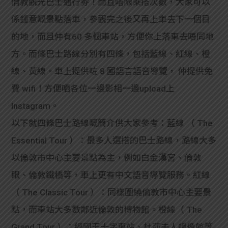
倫敦觀光巴士通行劵！而且唔限乘搭次數，大家可以
係鍾意嘅景點落車，參觀完之後又再上車去下一個目
的地，而且仲有60 多個車站，方便你上落車去唔同地
方。而條巴士路線分別有四條，包括藍線、紅線、橙
線、黃線。車上提供咗 8 國語言語音導覽， 仲提供免
費 wifi！方便哂各位一邊影相一邊upload上
Instagram。
以下就四條巴士路線嘅簡介供大家參考：藍線 （ The
Essential Tour ）：最多人選搭的巴士路線，路線大多
以倫敦市中心主要景點為主，例如白金漢宮、倫敦
眼、倫敦鐵橋等，車上更有中文語音導覽服務。紅線
（ The Classic Tour ）：同樣圍繞倫敦市中心主要景
點，而車站大多數鄰近倫敦的博物館。橙線（ The
Grand Tour ）：經國王十字車站、杜莎夫人蠟像館等