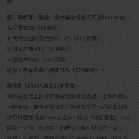
說。
就一般而言，假設一名大學生將會去英國Exchange，
每月開支約1,100英鎊：
1) 每月交通的花費約為10%（110英鎊）
2) 住宿約為40%（440英鎊）
3) 膳食約20%（220英鎊）
就以上基本消費已用去70%（770英鎊）。
那麼剩下的30%則是其他開支，
例如在生活上你少不免需要繳付電話費、出外和朋友
一起遊玩、或者生病時需付的藥費等等。而且此30%
中可以選擇將其中5%存起來，作為「緩衝基金」。以
防萬一，你「洗大咗」的時候，或可以救你一命。
當然，在事實上理財不可能完美地如上述般，每次花