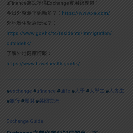
uFinance為您準備Exchange實用錦囊包：
今日外幣滙率係幾多？：
https://www.xe.com/
外地發生緊急情況？：
https://www.gov.hk/tc/residents/immigration/
outsidehk/
了解外地健康情報：
https://www.travelhealth.gov.hk/
#
exchange
#
ufinance
#
ulife
#
大學
#
大學生
#
大專生
#
旅行
#
理財
#
英國交流
Exchange Guide