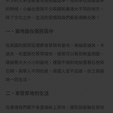
不少的大學生都會想去英國留學，但原來在英國留學
貸款
ge
的時候，小編也發現不少英國和香港大不同的地方。
計數
Gui
除了文化之外，生活的習慣與我們都是南轅北徹！
機
de
一、墓地設在居民區中
網上
校園
在英國的居民區裡都會發現有墓地，無論是倫敦、卡
私人
Gui
迪夫、布里斯托等等城市，經常可以看到教堂周圍，
環繞著大大小小的墓地，裡面不規則地放置著石棺和
貸款
de
石碑。與華人不同的是，英國人並不忌諱，反之與墓
貸款
理財
地一同生活。
計數
Gui
二、享受草地的生活
機
de
在香港我們都不會直接踩上草地，還別說是躺在草地