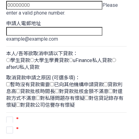
Please
enter a valid phone number.
申請人電郵地址
example@example.com
本人/吾等欲取消申請以下貸款：
學生貸款
大學生學費貸款
uFinance私人貸款
afterU私人貸款
取消貸款申請之原因 (可選多項)：
暫時沒有貸款需要
已向其他機構申請貸款
貸款利
息高
貸款批核時間長
對貸款批核金額不滿意
對還
款方式不滿意
對私隱問題存有懷疑
對信貸記錄存有
懷疑
對貸款公司信譽存有懷疑